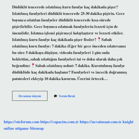
Düdüklü tencerede ıslatılmış kuru fasulye kaç dakikada pişer?
Islatılmış fasulyeleri düdüklü tencerede 25-30 dakika pişirin. Gece
boyunca ıslatılan fasulyeler düdüklü tencerede kısa sürede
pişirilebilir. Gece boyunca ıslatmak fasulyelerin lezzeti için de
önemlidir. Islatma işlemi pişirmeyi kolaylaştırır ve lezzeti etkiler.
Islatılmış kuru fasulye kaç dakikada pişer fissler?
Sabah
ıslatılmış kuru fasulye: 7 dakika (Eğer bir gece önceden ıslatırsanız
bu süre 5 dakikaya düşüyor, videoda fasulyeleri 1 gün suda
beklettim, sabah ıslattığım fasulyeleri tat ve doku olarak daha çok
beğendim)
Sabah ıslatılmış nohut: 7 dakika. Kurutulmuş fasulye
düdüklüde kaç dakikada haşlanır? Fasulyeleri ve incecik doğranmış
patatesleri ekleyip 10 dakika kavurun. Üzerini örtecek…
Suda
Devamını okuyun
Yorum Bırak
Bekletilmiş
Kuru
Fasulye
Düdüklüde
Kaç
https://oteforum.com
https://capacim.com.tr
https://nevainsaat.com.tr
knight
Dakikada
Pişer
online
nttgame
Sitemap