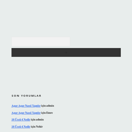
Arama
SON YORUMLAR
Agar Agar Nasıl Yapılır
için
admin
Agar Agar Nasıl Yapılır
için
Emre
10 Üssü 4 Nedir
için
admin
10 Üssü 4 Nedir
için
Nehir