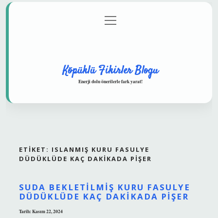
menüyü
Anasayfa
Gizlilik Politikası
Yasal Uyarı
aç
Hakkımızda
Köpüklü Fikirler Blogu
Enerji dolu önerilerle fark yarat!
ETIKET:
ISLANMIŞ KURU FASULYE
DÜDÜKLÜDE KAÇ DAKIKADA PIŞER
SUDA BEKLETILMIŞ KURU FASULYE
DÜDÜKLÜDE KAÇ DAKIKADA PIŞER
Tarih: Kasım 22, 2024