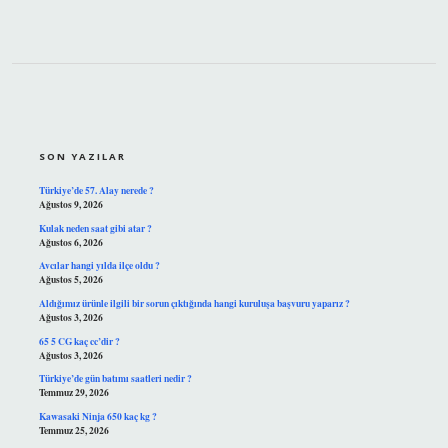
SIDEBAR
SON YAZILAR
Türkiye’de 57. Alay nerede ?
Ağustos 9, 2026
Kulak neden saat gibi atar ?
Ağustos 6, 2026
Avcılar hangi yılda ilçe oldu ?
Ağustos 5, 2026
Aldığımız ürünle ilgili bir sorun çıktığında hangi kuruluşa başvuru yaparız ?
Ağustos 3, 2026
65 5 CG kaç cc’dir ?
Ağustos 3, 2026
Türkiye’de gün batımı saatleri nedir ?
Temmuz 29, 2026
Kawasaki Ninja 650 kaç kg ?
Temmuz 25, 2026