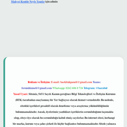
Makyaj Kontür Neyle Yapılır
için
admin
 güvenilir mi
Reklam ve İletişim:
E-mail:
backlinkpaneli@gmail.com
Teams:
forumhizmeti@gmail.com
Whatsapp: 0262 606 0 726
Telegram: @karabul
Yasal Uyarı:
Sitemiz, 5651 Sayılı Kanun gereğince Bilgi Teknolojileri ve İletişim Kurumu
(BTK) tarafından onaylanmış bir Yer Sağlayıcı olarak hizmet vermektedir. Bu nedenle,
sitedeki içerikleri proaktif olarak denetleme veya araştırma yükümlülüğümüz
bulunmamaktadır. Ancak, üyelerimiz yazdıkları içeriklerin sorumluluğunu taşımakta
olup, siteye üye olarak bu sorumluluğu kabul etmiş sayılırlar. Bu internet sitesi, herhangi
bir marka, kurum veya şahıs şirketi ile hiçbir bağlantısı bulunmamaktadır. Sitede yalnızca