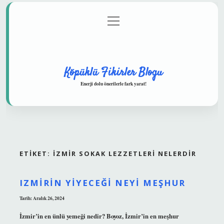
menüyü
Anasayfa
Gizlilik Politikası
Yasal Uyarı
aç
Hakkımızda
Köpüklü Fikirler Blogu
Enerji dolu önerilerle fark yarat!
ETIKET:
İZMIR SOKAK LEZZETLERI NELERDIR
IZMIRIN YIYECEĞI NEYI MEŞHUR
Tarih: Aralık 26, 2024
İzmir’in en ünlü yemeği nedir? Boyoz, İzmir’in en meşhur