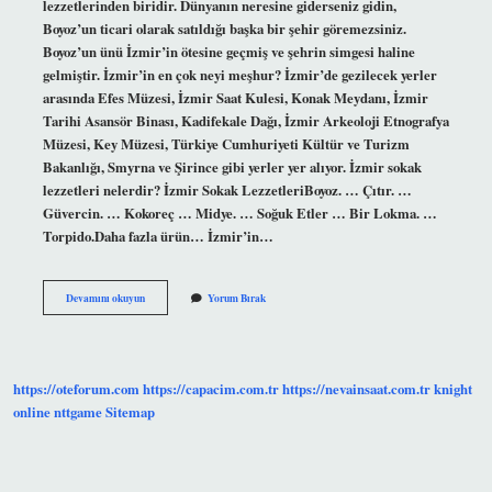
lezzetlerinden biridir. Dünyanın neresine giderseniz gidin,
Boyoz’un ticari olarak satıldığı başka bir şehir göremezsiniz.
Boyoz’un ünü İzmir’in ötesine geçmiş ve şehrin simgesi haline
gelmiştir. İzmir’in en çok neyi meşhur? İzmir’de gezilecek yerler
arasında Efes Müzesi, İzmir Saat Kulesi, Konak Meydanı, İzmir
Tarihi Asansör Binası, Kadifekale Dağı, İzmir Arkeoloji Etnografya
Müzesi, Key Müzesi, Türkiye Cumhuriyeti Kültür ve Turizm
Bakanlığı, Smyrna ve Şirince gibi yerler yer alıyor. İzmir sokak
lezzetleri nelerdir? İzmir Sokak LezzetleriBoyoz. … Çıtır. …
Güvercin. … Kokoreç … Midye. … Soğuk Etler … Bir Lokma. …
Torpido.Daha fazla ürün… İzmir’in…
Izmirin
Devamını okuyun
Yorum Bırak
Yiyeceği
Neyi
Meşhur
https://oteforum.com
https://capacim.com.tr
https://nevainsaat.com.tr
knight
online
nttgame
Sitemap