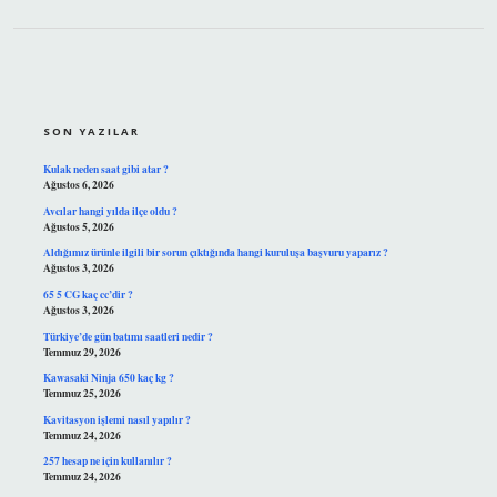
SIDEBAR
SON YAZILAR
Kulak neden saat gibi atar ?
Ağustos 6, 2026
Avcılar hangi yılda ilçe oldu ?
Ağustos 5, 2026
Aldığımız ürünle ilgili bir sorun çıktığında hangi kuruluşa başvuru yaparız ?
Ağustos 3, 2026
65 5 CG kaç cc’dir ?
Ağustos 3, 2026
Türkiye’de gün batımı saatleri nedir ?
Temmuz 29, 2026
Kawasaki Ninja 650 kaç kg ?
Temmuz 25, 2026
Kavitasyon işlemi nasıl yapılır ?
Temmuz 24, 2026
257 hesap ne için kullanılır ?
Temmuz 24, 2026