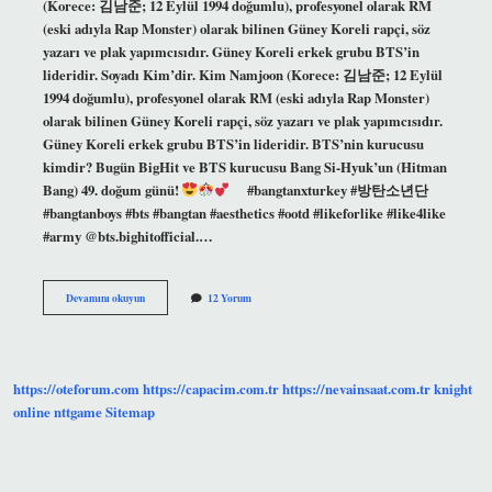
(Korece: 김남준; 12 Eylül 1994 doğumlu), profesyonel olarak RM
(eski adıyla Rap Monster) olarak bilinen Güney Koreli rapçi, söz
yazarı ve plak yapımcısıdır. Güney Koreli erkek grubu BTS’in
lideridir. Soyadı Kim’dir. Kim Namjoon (Korece: 김남준; 12 Eylül
1994 doğumlu), profesyonel olarak RM (eski adıyla Rap Monster)
olarak bilinen Güney Koreli rapçi, söz yazarı ve plak yapımcısıdır.
Güney Koreli erkek grubu BTS’in lideridir. BTS’nin kurucusu
kimdir? Bugün BigHit ve BTS kurucusu Bang Si-Hyuk’un (Hitman
Bang) 49. doğum günü!
⠀ #bangtanxturkey #방탄소년단
#bangtanboys #bts #bangtan #aesthetics #ootd #likeforlike #like4like
#army @bts.bighitofficial.…
Bts
Devamını okuyun
12 Yorum
Grubunun
Lideri
Kim
https://oteforum.com
https://capacim.com.tr
https://nevainsaat.com.tr
knight
online
nttgame
Sitemap