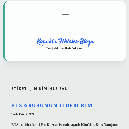
menüyü
Anasayfa
Gizlilik Politikası
Yasal Uyarı
aç
Hakkımızda
Köpüklü Fikirler Blogu
Enerji dolu önerilerle fark yarat!
ETIKET:
JIN KIMINLE EVLI
BTS GRUBUNUN LIDERI KIM
Tarih: Ekim 7, 2024
BTS’in lider kim? Bu Korece isimde soyadı Kim’dir. Kim Namjoon