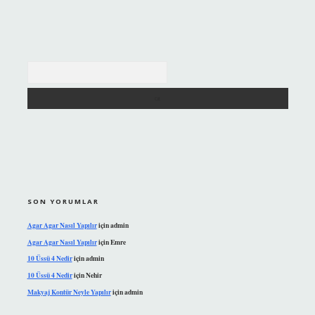
Arama
SON YORUMLAR
Agar Agar Nasıl Yapılır
için
admin
Agar Agar Nasıl Yapılır
için
Emre
10 Üssü 4 Nedir
için
admin
10 Üssü 4 Nedir
için
Nehir
Makyaj Kontür Neyle Yapılır
için
admin