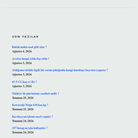
SIDEBAR
SON YAZILAR
Kulak neden saat gibi atar ?
Ağustos 6, 2026
Avcılar hangi yılda ilçe oldu ?
Ağustos 5, 2026
Aldığımız ürünle ilgili bir sorun çıktığında hangi kuruluşa başvuru yaparız ?
Ağustos 3, 2026
65 5 CG kaç cc’dir ?
Ağustos 3, 2026
Türkiye’de gün batımı saatleri nedir ?
Temmuz 29, 2026
Kawasaki Ninja 650 kaç kg ?
Temmuz 25, 2026
Kavitasyon işlemi nasıl yapılır ?
Temmuz 24, 2026
257 hesap ne için kullanılır ?
Temmuz 24, 2026