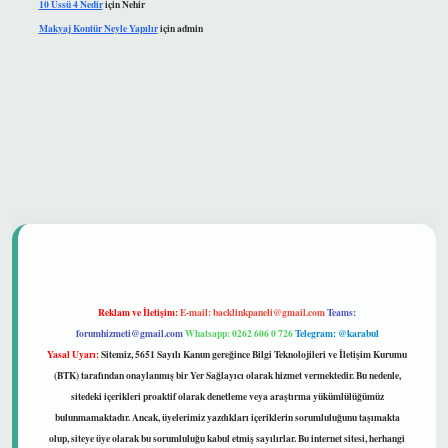
10 Üssü 4 Nedir
için
Nehir
Makyaj Kontür Neyle Yapılır
için
admin
güvenilir mi
Reklam ve İletişim:
E-mail:
backlinkpaneli@gmail.com
Teams:
forumhizmeti@gmail.com
Whatsapp: 0262 606 0 726
Telegram: @karabul
Yasal Uyarı:
Sitemiz, 5651 Sayılı Kanun gereğince Bilgi Teknolojileri ve İletişim Kurumu
(BTK) tarafından onaylanmış bir Yer Sağlayıcı olarak hizmet vermektedir. Bu nedenle,
sitedeki içerikleri proaktif olarak denetleme veya araştırma yükümlülüğümüz
bulunmamaktadır. Ancak, üyelerimiz yazdıkları içeriklerin sorumluluğunu taşımakta
olup, siteye üye olarak bu sorumluluğu kabul etmiş sayılırlar. Bu internet sitesi, herhangi