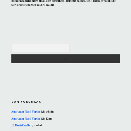
backlinkpanelicomtr@gmail.com
adresine bildirmeniz halinde, ilgili içerikler yasal süre
içerisinde sitemizden kaldırılacaktır.
Arama
SON YORUMLAR
Agar Agar Nasıl Yapılır
için
admin
Agar Agar Nasıl Yapılır
için
Emre
10 Üssü 4 Nedir
için
admin