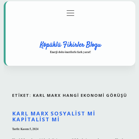
menüyü
Anasayfa
Gizlilik Politikası
Yasal Uyarı
aç
Hakkımızda
Köpüklü Fikirler Blogu
Enerji dolu önerilerle fark yarat!
ETIKET:
KARL MARX HANGI EKONOMI GÖRÜŞÜ
KARL MARX SOSYALIST MI
KAPITALIST MI
Tarih: Kasım 5, 2024