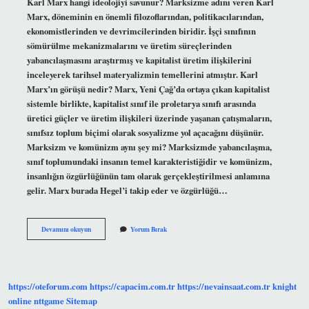
Karl Marx hangi ideolojiyi savunur? Marksizme adını veren Karl
Marx, döneminin en önemli filozoflarından, politikacılarından,
ekonomistlerinden ve devrimcilerinden biridir. İşçi sınıfının
sömürülme mekanizmalarını ve üretim süreçlerinden
yabancılaşmasını araştırmış ve kapitalist üretim ilişkilerini
inceleyerek tarihsel materyalizmin temellerini atmıştır. Karl
Marx’ın görüşü nedir? Marx, Yeni Çağ’da ortaya çıkan kapitalist
sistemle birlikte, kapitalist sınıf ile proletarya sınıfı arasında
üretici güçler ve üretim ilişkileri üzerinde yaşanan çatışmaların,
sınıfsız toplum biçimi olarak sosyalizme yol açacağını düşünür.
Marksizm ve komünizm aynı şey mi? Marksizmde yabancılaşma,
sınıf toplumundaki insanın temel karakteristiğidir ve komünizm,
insanlığın özgürlüğünün tam olarak gerçekleştirilmesi anlamına
gelir. Marx burada Hegel’i takip eder ve özgürlüğü…
Karl
Devamını okuyun
Yorum Bırak
Marx
Sosyalist
Mi
Kapitalist
Mi
https://oteforum.com
https://capacim.com.tr
https://nevainsaat.com.tr
knight
online
nttgame
Sitemap