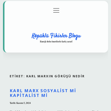
menüyü
Anasayfa
Gizlilik Politikası
Yasal Uyarı
aç
Hakkımızda
Köpüklü Fikirler Blogu
Enerji dolu önerilerle fark yarat!
ETIKET:
KARL MARXIN GÖRÜŞÜ NEDIR
KARL MARX SOSYALIST MI
KAPITALIST MI
Tarih: Kasım 5, 2024