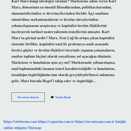
Karl Marx hangi ideolojiyi savunur? Marksizme adını veren Karl
Marx, döneminin en önemli filozoflarından, politikacılarından,
ekonomistlerinden ve devrimcilerinden biridir. İşçi sınıfının
sömürülme mekanizmalarını ve üretim süreçlerinden
yabancılaşmasını araştırmış ve kapitalist üretim ilişkilerini
inceleyerek tarihsel materyalizmin temellerini atmıştır. Karl
Marx’ın görüşü nedir? Marx, Yeni Çağ’da ortaya çıkan kapitalist
sistemle birlikte, kapitalist sınıf ile proletarya sınıfı arasında
üretici güçler ve üretim ilişkileri üzerinde yaşanan çatışmaların,
sınıfsız toplum biçimi olarak sosyalizme yol açacağını düşünür.
Marksizm ve komünizm aynı şey mi? Marksizmde yabancılaşma,
sınıf toplumundaki insanın temel karakteristiğidir ve komünizm,
insanlığın özgürlüğünün tam olarak gerçekleştirilmesi anlamına
gelir. Marx burada Hegel’i takip eder ve özgürlüğü…
Karl
Devamını okuyun
Yorum Bırak
Marx
Sosyalist
Mi
Kapitalist
Mi
https://oteforum.com
https://capacim.com.tr
https://nevainsaat.com.tr
knight
online
nttgame
Sitemap