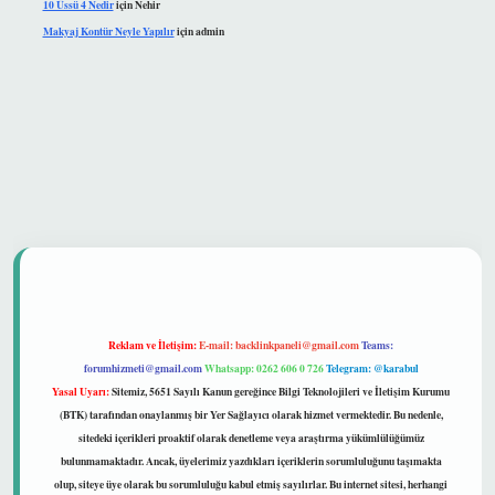
10 Üssü 4 Nedir
için
Nehir
Makyaj Kontür Neyle Yapılır
için
admin
 güvenilir mi
Reklam ve İletişim:
E-mail:
backlinkpaneli@gmail.com
Teams:
forumhizmeti@gmail.com
Whatsapp: 0262 606 0 726
Telegram: @karabul
Yasal Uyarı:
Sitemiz, 5651 Sayılı Kanun gereğince Bilgi Teknolojileri ve İletişim Kurumu
(BTK) tarafından onaylanmış bir Yer Sağlayıcı olarak hizmet vermektedir. Bu nedenle,
sitedeki içerikleri proaktif olarak denetleme veya araştırma yükümlülüğümüz
bulunmamaktadır. Ancak, üyelerimiz yazdıkları içeriklerin sorumluluğunu taşımakta
olup, siteye üye olarak bu sorumluluğu kabul etmiş sayılırlar. Bu internet sitesi, herhangi