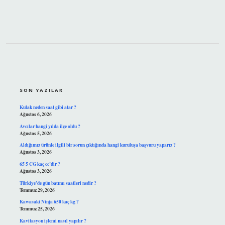
SIDEBAR
SON YAZILAR
Kulak neden saat gibi atar ?
Ağustos 6, 2026
Avcılar hangi yılda ilçe oldu ?
Ağustos 5, 2026
Aldığımız ürünle ilgili bir sorun çıktığında hangi kuruluşa başvuru yaparız ?
Ağustos 3, 2026
65 5 CG kaç cc’dir ?
Ağustos 3, 2026
Türkiye’de gün batımı saatleri nedir ?
Temmuz 29, 2026
Kawasaki Ninja 650 kaç kg ?
Temmuz 25, 2026
Kavitasyon işlemi nasıl yapılır ?