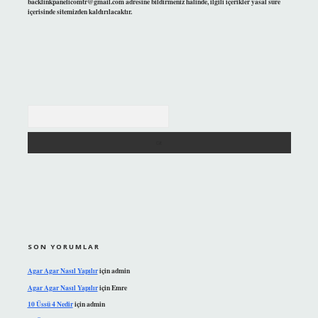
backlinkpanelicomtr@gmail.com
adresine bildirmeniz halinde, ilgili içerikler yasal süre
içerisinde sitemizden kaldırılacaktır.
Arama
SON YORUMLAR
Agar Agar Nasıl Yapılır
için
admin
Agar Agar Nasıl Yapılır
için
Emre
10 Üssü 4 Nedir
için
admin