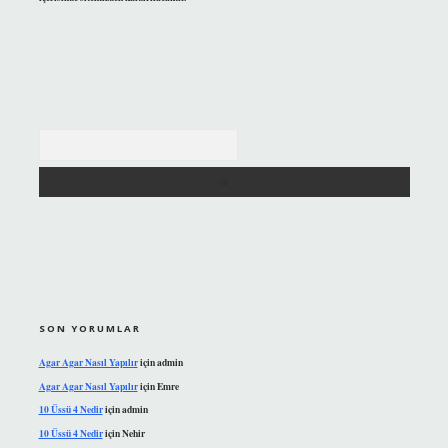
Arama
SON YORUMLAR
Agar Agar Nasıl Yapılır
için
admin
Agar Agar Nasıl Yapılır
için
Emre
10 Üssü 4 Nedir
için
admin
10 Üssü 4 Nedir
için
Nehir