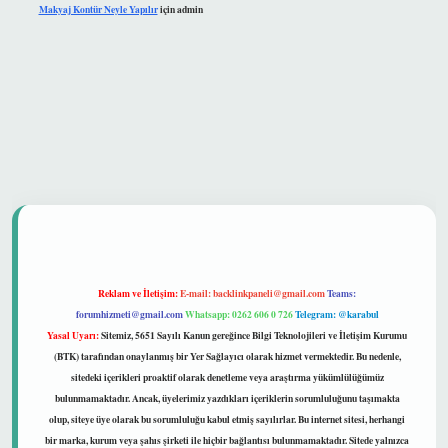
Makyaj Kontür Neyle Yapılır
için
admin
güvenilir mi
Reklam ve İletişim:
E-mail:
backlinkpaneli@gmail.com
Teams:
forumhizmeti@gmail.com
Whatsapp: 0262 606 0 726
Telegram: @karabul
Yasal Uyarı:
Sitemiz, 5651 Sayılı Kanun gereğince Bilgi Teknolojileri ve İletişim Kurumu
(BTK) tarafından onaylanmış bir Yer Sağlayıcı olarak hizmet vermektedir. Bu nedenle,
sitedeki içerikleri proaktif olarak denetleme veya araştırma yükümlülüğümüz
bulunmamaktadır. Ancak, üyelerimiz yazdıkları içeriklerin sorumluluğunu taşımakta
olup, siteye üye olarak bu sorumluluğu kabul etmiş sayılırlar. Bu internet sitesi, herhangi
bir marka, kurum veya şahıs şirketi ile hiçbir bağlantısı bulunmamaktadır. Sitede yalnızca