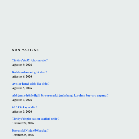
SIDEBAR
SON YAZILAR
Türkiye’de 57. Alay nerede ?
Ağustos 9, 2026
Kulak neden saat gibi atar ?
Ağustos 6, 2026
Avcılar hangi yılda ilçe oldu ?
Ağustos 5, 2026
Aldığımız ürünle ilgili bir sorun çıktığında hangi kuruluşa başvuru yaparız ?
Ağustos 3, 2026
65 5 CG kaç cc’dir ?
Ağustos 3, 2026
Türkiye’de gün batımı saatleri nedir ?
Temmuz 29, 2026
Kawasaki Ninja 650 kaç kg ?
Temmuz 25, 2026