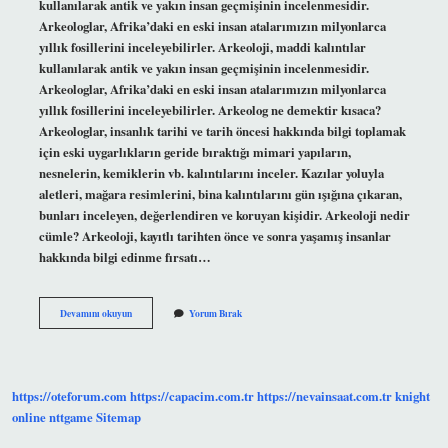
kullanılarak antik ve yakın insan geçmişinin incelenmesidir.
Arkeologlar, Afrika’daki en eski insan atalarımızın milyonlarca
yıllık fosillerini inceleyebilirler. Arkeoloji, maddi kalıntılar
kullanılarak antik ve yakın insan geçmişinin incelenmesidir.
Arkeologlar, Afrika’daki en eski insan atalarımızın milyonlarca
yıllık fosillerini inceleyebilirler. Arkeolog ne demektir kısaca?
Arkeologlar, insanlık tarihi ve tarih öncesi hakkında bilgi toplamak
için eski uygarlıkların geride bıraktığı mimari yapıların,
nesnelerin, kemiklerin vb. kalıntılarını inceler. Kazılar yoluyla
aletleri, mağara resimlerini, bina kalıntılarını gün ışığına çıkaran,
bunları inceleyen, değerlendiren ve koruyan kişidir. Arkeoloji nedir
cümle? Arkeoloji, kayıtlı tarihten önce ve sonra yaşamış insanlar
hakkında bilgi edinme fırsatı…
Arkeoloji
Devamını okuyun
Yorum Bırak
Ne
Anlama
Gelir
https://oteforum.com
https://capacim.com.tr
https://nevainsaat.com.tr
knight
online
nttgame
Sitemap