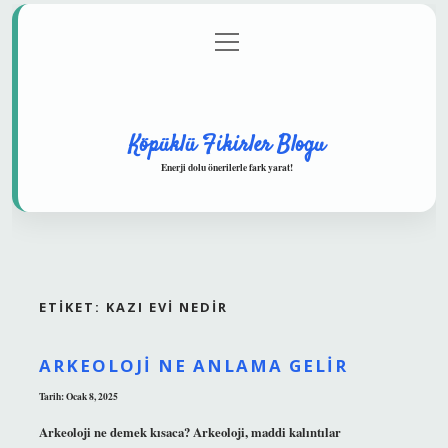
menüyü
Anasayfa
Gizlilik Politikası
Yasal Uyarı
aç
Hakkımızda
Köpüklü Fikirler Blogu
Enerji dolu önerilerle fark yarat!
ETIKET:
KAZI EVI NEDIR
ARKEOLOJI NE ANLAMA GELIR
Tarih: Ocak 8, 2025
Arkeoloji ne demek kısaca? Arkeoloji, maddi kalıntılar