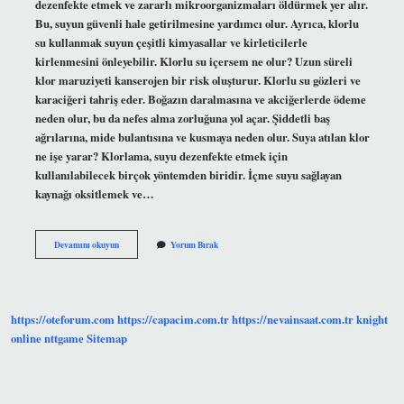
dezenfekte etmek ve zararlı mikroorganizmaları öldürmek yer alır.
Bu, suyun güvenli hale getirilmesine yardımcı olur. Ayrıca, klorlu
su kullanmak suyun çeşitli kimyasallar ve kirleticilerle
kirlenmesini önleyebilir. Klorlu su içersem ne olur? Uzun süreli
klor maruziyeti kanserojen bir risk oluşturur. Klorlu su gözleri ve
karaciğeri tahriş eder. Boğazın daralmasına ve akciğerlerde ödeme
neden olur, bu da nefes alma zorluğuna yol açar. Şiddetli baş
ağrılarına, mide bulantısına ve kusmaya neden olur. Suya atılan klor
ne işe yarar? Klorlama, suyu dezenfekte etmek için
kullanılabilecek birçok yöntemden biridir. İçme suyu sağlayan
kaynağı oksitlemek ve…
Klorlu
Devamını okuyun
Yorum Bırak
Su
Nedir
Ne
Işe
Yarar
https://oteforum.com
https://capacim.com.tr
https://nevainsaat.com.tr
knight
online
nttgame
Sitemap