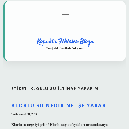
menüyü
Anasayfa
Gizlilik Politikası
Yasal Uyarı
aç
Hakkımızda
Köpüklü Fikirler Blogu
Enerji dolu önerilerle fark yarat!
ETIKET:
KLORLU SU ILTIHAP YAPAR MI
KLORLU SU NEDIR NE IŞE YARAR
Tarih: Aralık 31, 2024
Klorlu su neye iyi gelir? Klorlu suyun faydaları arasında suyu