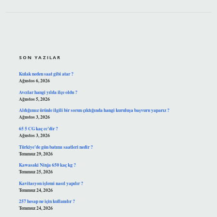
SIDEBAR
SON YAZILAR
Kulak neden saat gibi atar ?
Ağustos 6, 2026
Avcılar hangi yılda ilçe oldu ?
Ağustos 5, 2026
Aldığımız ürünle ilgili bir sorun çıktığında hangi kuruluşa başvuru yaparız ?
Ağustos 3, 2026
65 5 CG kaç cc’dir ?
Ağustos 3, 2026
Türkiye’de gün batımı saatleri nedir ?
Temmuz 29, 2026
Kawasaki Ninja 650 kaç kg ?
Temmuz 25, 2026
Kavitasyon işlemi nasıl yapılır ?
Temmuz 24, 2026
257 hesap ne için kullanılır ?
Temmuz 24, 2026