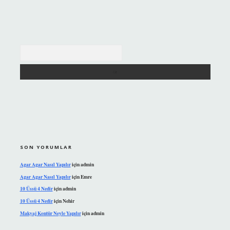
Arama
SON YORUMLAR
Agar Agar Nasıl Yapılır
için
admin
Agar Agar Nasıl Yapılır
için
Emre
10 Üssü 4 Nedir
için
admin
10 Üssü 4 Nedir
için
Nehir
Makyaj Kontür Neyle Yapılır
için
admin