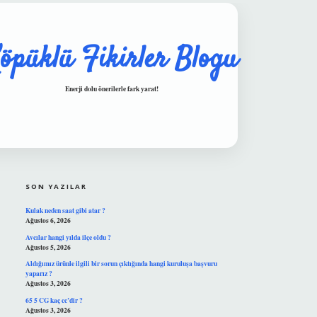
öpüklü Fikirler Blogu
Enerji dolu önerilerle fark yarat!
SIDEBAR
hiltonbet güvenilir mi
SON YAZILAR
Kulak neden saat gibi atar ?
Ağustos 6, 2026
Avcılar hangi yılda ilçe oldu ?
Ağustos 5, 2026
Aldığımız ürünle ilgili bir sorun çıktığında hangi kuruluşa başvuru
yaparız ?
Ağustos 3, 2026
65 5 CG kaç cc’dir ?
Ağustos 3, 2026