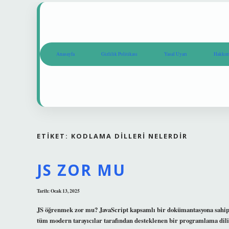
Anasayfa
Gizlilik Politikası
Yasal Uyarı
Hakkım
ETIKET:
KODLAMA DILLERI NELERDIR
JS ZOR MU
Tarih: Ocak 13, 2025
JS öğrenmek zor mu? JavaScript kapsamlı bir dokümantasyona sahiptir
tüm modern tarayıcılar tarafından desteklenen bir programlama dil