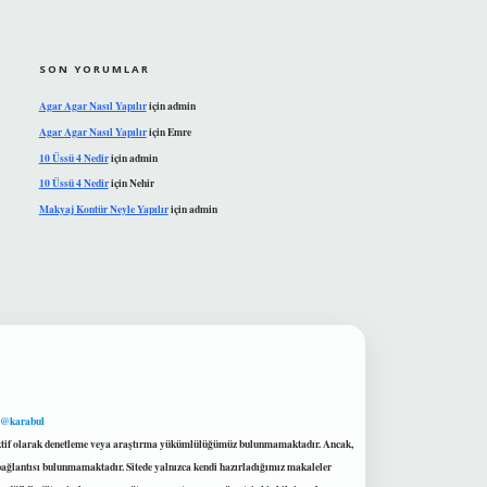
SON YORUMLAR
Agar Agar Nasıl Yapılır
için
admin
Agar Agar Nasıl Yapılır
için
Emre
10 Üssü 4 Nedir
için
admin
10 Üssü 4 Nedir
için
Nehir
Makyaj Kontür Neyle Yapılır
için
admin
 @karabul
proaktif olarak denetleme veya araştırma yükümlülüğümüz bulunmamaktadır. Ancak,
r bağlantısı bulunmamaktadır. Sitede yalnızca kendi hazırladığımız makaleler