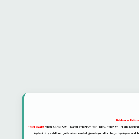
Reklam ve İletişi
Yasal Uyarı:
Sitemiz, 5651 Sayılı Kanun gereğince Bilgi Teknolojileri ve İletişim Kuru
üyelerimiz yazdıkları içeriklerin sorumluluğunu taşımakta olup, siteye üye olarak bu