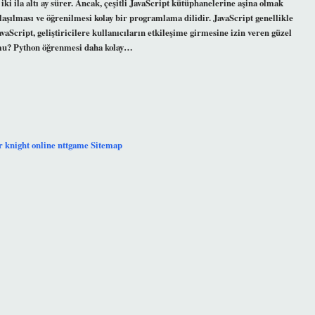
ki ila altı ay sürer. Ancak, çeşitli JavaScript kütüphanelerine aşina olmak
anlaşılması ve öğrenilmesi kolay bir programlama dilidir. JavaScript genellikle
JavaScript, geliştiricilere kullanıcıların etkileşime girmesine izin veren güzel
n mu? Python öğrenmesi daha kolay…
r
knight online
nttgame
Sitemap