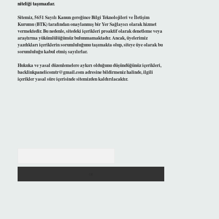
niteliği taşımazlar.
Sitemiz, 5651 Sayılı Kanun gereğince Bilgi Teknolojileri ve İletişim
Kurumu (BTK) tarafından onaylanmış bir Yer Sağlayıcı olarak hizmet
vermektedir. Bu nedenle, sitedeki içerikleri proaktif olarak denetleme veya
araştırma yükümlülüğümüz bulunmamaktadır. Ancak, üyelerimiz
yazdıkları içeriklerin sorumluluğunu taşımakta olup, siteye üye olarak bu
sorumluluğu kabul etmiş sayılırlar.
Hukuka ve yasal düzenlemelere aykırı olduğunu düşündüğünüz içerikleri,
backlinkpanelicomtr@gmail.com
adresine bildirmeniz halinde, ilgili
içerikler yasal süre içerisinde sitemizden kaldırılacaktır.
Arama