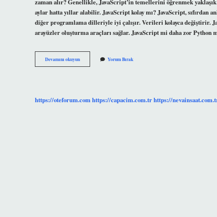
zaman alır? Genellikle, JavaScript’in temellerini öğrenmek yaklaşık i
aylar hatta yıllar alabilir. JavaScript kolay mı? JavaScript, sıfırdan 
diğer programlama dilleriyle iyi çalışır. Verileri kolayca değiştirir. 
arayüzler oluşturma araçları sağlar. JavaScript mi daha zor Pytho
Js
Devamını okuyun
Yorum Bırak
Zor
Mu
https://oteforum.com
https://capacim.com.tr
https://nevainsaat.com.t