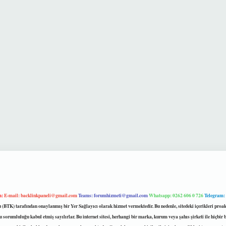
m:
E-mail:
backlinkpaneli@gmail.com
Teams:
forumhizmeti@gmail.com
Whatsapp: 0262 606 0 726
Telegram:
mu (BTK) tarafından onaylanmış bir Yer Sağlayıcı olarak hizmet vermektedir. Bu nedenle, sitedeki içerikleri 
 sorumluluğu kabul etmiş sayılırlar. Bu internet sitesi, herhangi bir marka, kurum veya şahıs şirketi ile hiçbi