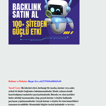
Reklam ve İletişim:
Skype: live:.cid.575569c608265c69
Yasal Uyarı:
Bu internet sitesi, herhangi bir marka, kurum veya şahıs
şirketi ile hiçbir bağlantısı bulunmamaktadır. Sitede yalnızca kendi
hazırladığımız makaleler paylaşılmaktadır. Burada yer alan içerikler
haber niteliği taşımamakta olup, gerçek kurum ve kişiler hakkında
paylaşım yapılmamaktadır. Gerçek kurum ve kişiler ile isim benzerlikleri
tamamen tesadüfidir. Sitemizdeki bilgiler taslak halindedir ve tavsiye