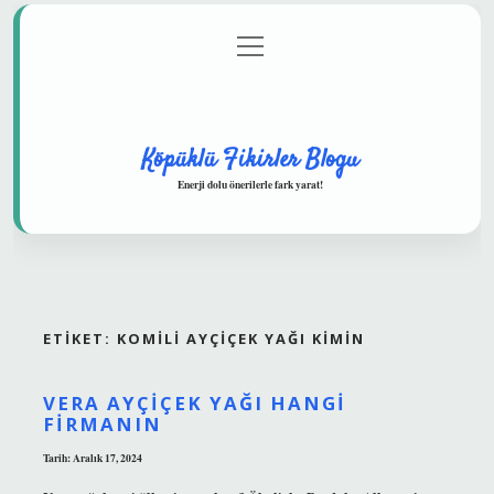
menüyü
Anasayfa
Gizlilik Politikası
Yasal Uyarı
aç
Hakkımızda
Köpüklü Fikirler Blogu
Enerji dolu önerilerle fark yarat!
ETIKET:
KOMILI AYÇIÇEK YAĞI KIMIN
VERA AYÇIÇEK YAĞI HANGI
FIRMANIN
Tarih: Aralık 17, 2024