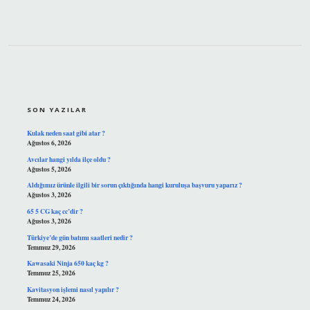
SIDEBAR
SON YAZILAR
Kulak neden saat gibi atar ?
Ağustos 6, 2026
Avcılar hangi yılda ilçe oldu ?
Ağustos 5, 2026
Aldığımız ürünle ilgili bir sorun çıktığında hangi kuruluşa başvuru yaparız ?
Ağustos 3, 2026
65 5 CG kaç cc’dir ?
Ağustos 3, 2026
Türkiye’de gün batımı saatleri nedir ?
Temmuz 29, 2026
Kawasaki Ninja 650 kaç kg ?
Temmuz 25, 2026
Kavitasyon işlemi nasıl yapılır ?
Temmuz 24, 2026