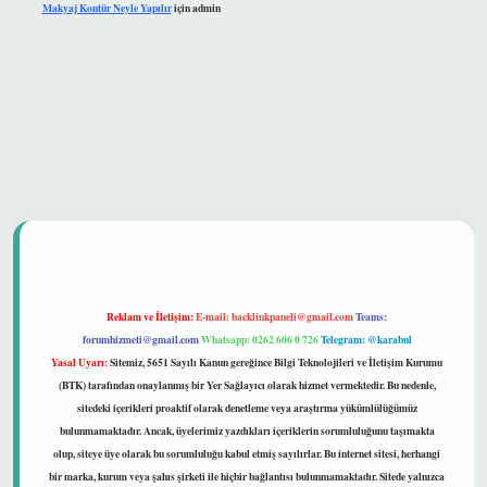
Makyaj Kontür Neyle Yapılır
için
admin
 güvenilir mi
Reklam ve İletişim:
E-mail:
backlinkpaneli@gmail.com
Teams:
forumhizmeti@gmail.com
Whatsapp: 0262 606 0 726
Telegram: @karabul
Yasal Uyarı:
Sitemiz, 5651 Sayılı Kanun gereğince Bilgi Teknolojileri ve İletişim Kurumu
(BTK) tarafından onaylanmış bir Yer Sağlayıcı olarak hizmet vermektedir. Bu nedenle,
sitedeki içerikleri proaktif olarak denetleme veya araştırma yükümlülüğümüz
bulunmamaktadır. Ancak, üyelerimiz yazdıkları içeriklerin sorumluluğunu taşımakta
olup, siteye üye olarak bu sorumluluğu kabul etmiş sayılırlar. Bu internet sitesi, herhangi
bir marka, kurum veya şahıs şirketi ile hiçbir bağlantısı bulunmamaktadır. Sitede yalnızca