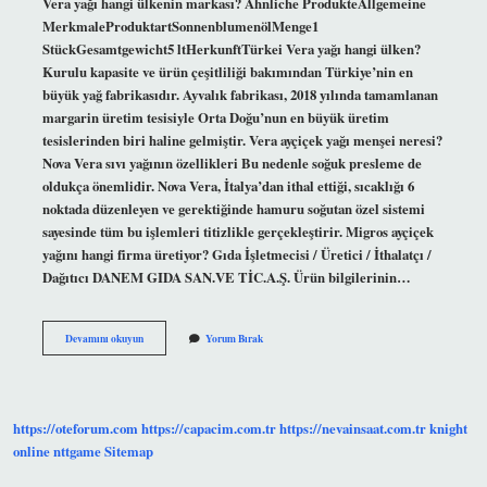
Vera yağı hangi ülkenin markası? Ähnliche ProdukteAllgemeine
MerkmaleProduktartSonnenblumenölMenge1
StückGesamtgewicht5 ltHerkunftTürkei Vera yağı hangi ülken?
Kurulu kapasite ve ürün çeşitliliği bakımından Türkiye’nin en
büyük yağ fabrikasıdır. Ayvalık fabrikası, 2018 yılında tamamlanan
margarin üretim tesisiyle Orta Doğu’nun en büyük üretim
tesislerinden biri haline gelmiştir. Vera ayçiçek yağı menşei neresi?
Nova Vera sıvı yağının özellikleri Bu nedenle soğuk presleme de
oldukça önemlidir. Nova Vera, İtalya’dan ithal ettiği, sıcaklığı 6
noktada düzenleyen ve gerektiğinde hamuru soğutan özel sistemi
sayesinde tüm bu işlemleri titizlikle gerçekleştirir. Migros ayçiçek
yağını hangi firma üretiyor? Gıda İşletmecisi / Üretici / İthalatçı /
Dağıtıcı DANEM GIDA SAN.VE TİC.A.Ş. Ürün bilgilerinin…
Vera
Devamını okuyun
Yorum Bırak
Ayçiçek
Yağı
Hangi
Firmanın
https://oteforum.com
https://capacim.com.tr
https://nevainsaat.com.tr
knight
online
nttgame
Sitemap