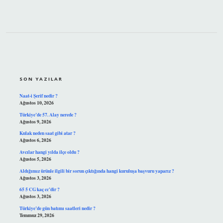
SIDEBAR
SON YAZILAR
Naat-i Şerif nedir ?
Ağustos 10, 2026
Türkiye’de 57. Alay nerede ?
Ağustos 9, 2026
Kulak neden saat gibi atar ?
Ağustos 6, 2026
Avcılar hangi yılda ilçe oldu ?
Ağustos 5, 2026
Aldığımız ürünle ilgili bir sorun çıktığında hangi kuruluşa başvuru yaparız ?
Ağustos 3, 2026
65 5 CG kaç cc’dir ?
Ağustos 3, 2026
Türkiye’de gün batımı saatleri nedir ?
Temmuz 29, 2026