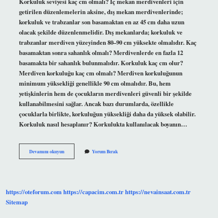
Korkuluk seviyesi kaç cm olmalı? İç mekan merdivenleri için
getirilen düzenlemelerin aksine, dış mekan merdivenlerinde;
korkuluk ve trabzanlar son basamaktan en az 45 cm daha uzun
olacak şekilde düzenlenmelidir. Dış mekanlarda; korkuluk ve
trabzanlar merdiven yüzeyinden 80–90 cm yüksekte olmalıdır. Kaç
basamaktan sonra sahanlık olmalı? Merdivenlerde en fazla 12
basamakta bir sahanlık bulunmalıdır. Korkuluk kaç cm olur?
Merdiven korkuluğu kaç cm olmalı? Merdiven korkuluğunun
minimum yüksekliği genellikle 90 cm olmalıdır. Bu, hem
yetişkinlerin hem de çocukların merdivenleri güvenli bir şekilde
kullanabilmesini sağlar. Ancak bazı durumlarda, özellikle
çocuklarla birlikte, korkuluğun yüksekliği daha da yüksek olabilir.
Korkuluk nasıl hesaplanır? Korkulukta kullanılacak boyanın…
Kaç
Devamını okuyun
Yorum Bırak
Basamaktan
Sonra
Korkuluk
https://oteforum.com
https://capacim.com.tr
https://nevainsaat.com.tr
Sitemap