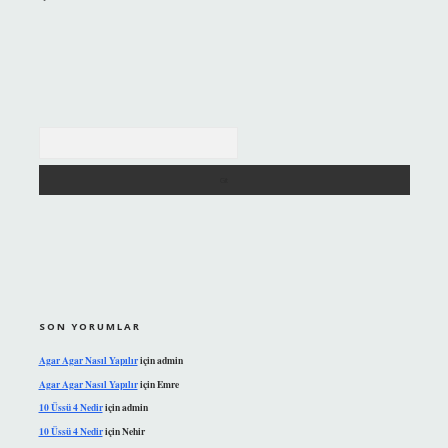
Arama
SON YORUMLAR
Agar Agar Nasıl Yapılır
için
admin
Agar Agar Nasıl Yapılır
için
Emre
10 Üssü 4 Nedir
için
admin
10 Üssü 4 Nedir
için
Nehir