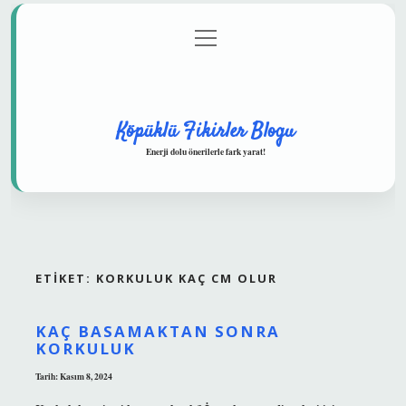
menüyü
Anasayfa
Gizlilik Politikası
Yasal Uyarı
aç
Hakkımızda
Köpüklü Fikirler Blogu
Enerji dolu önerilerle fark yarat!
ETIKET:
KORKULUK KAÇ CM OLUR
KAÇ BASAMAKTAN SONRA
KORKULUK
Tarih: Kasım 8, 2024