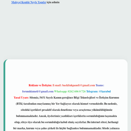
Makyaj Kontür Neyle Yapılır
için
admin
 güvenilir mi
Reklam ve İletişim:
E-mail:
backlinkpaneli@gmail.com
Teams:
forumhizmeti@gmail.com
Whatsapp: 0262 606 0 726
Telegram: @karabul
Yasal Uyarı:
Sitemiz, 5651 Sayılı Kanun gereğince Bilgi Teknolojileri ve İletişim Kurumu
(BTK) tarafından onaylanmış bir Yer Sağlayıcı olarak hizmet vermektedir. Bu nedenle,
sitedeki içerikleri proaktif olarak denetleme veya araştırma yükümlülüğümüz
bulunmamaktadır. Ancak, üyelerimiz yazdıkları içeriklerin sorumluluğunu taşımakta
olup, siteye üye olarak bu sorumluluğu kabul etmiş sayılırlar. Bu internet sitesi, herhangi
bir marka, kurum veya şahıs şirketi ile hiçbir bağlantısı bulunmamaktadır. Sitede yalnızca