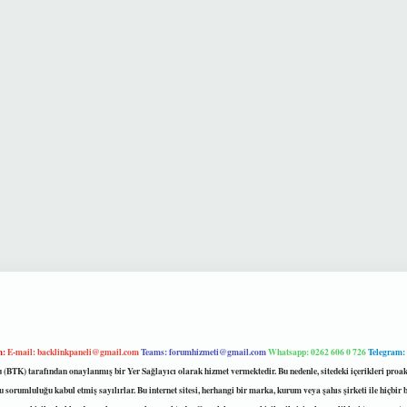
m:
E-mail:
backlinkpaneli@gmail.com
Teams:
forumhizmeti@gmail.com
Whatsapp: 0262 606 0 726
Telegram:
mu (BTK) tarafından onaylanmış bir Yer Sağlayıcı olarak hizmet vermektedir. Bu nedenle, sitedeki içerikleri 
 sorumluluğu kabul etmiş sayılırlar. Bu internet sitesi, herhangi bir marka, kurum veya şahıs şirketi ile hiçbi