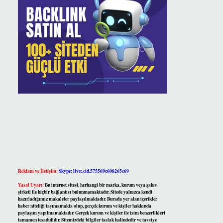
Reklam ve İletişim:
Skype: live:.cid.575569c608265c69
Yasal Uyarı:
Bu internet sitesi, herhangi bir marka, kurum veya şahıs
şirketi ile hiçbir bağlantısı bulunmamaktadır. Sitede yalnızca kendi
hazırladığımız makaleler paylaşılmaktadır. Burada yer alan içerikler
haber niteliği taşımamakta olup, gerçek kurum ve kişiler hakkında
paylaşım yapılmamaktadır. Gerçek kurum ve kişiler ile isim benzerlikleri
tamamen tesadüfidir. Sitemizdeki bilgiler taslak halindedir ve tavsiye