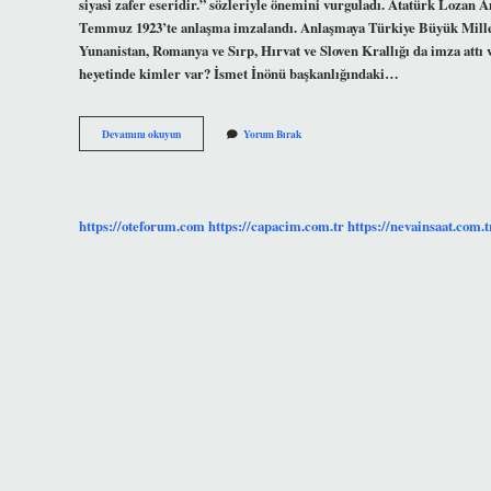
siyasi zafer eseridir.” sözleriyle önemini vurguladı. Atatürk Lozan
Temmuz 1923’te anlaşma imzalandı. Anlaşmaya Türkiye Büyük Millet M
Yunanistan, Romanya ve Sırp, Hırvat ve Sloven Krallığı da imza attı
heyetinde kimler var? İsmet İnönü başkanlığındaki…
Lozan
Devamını okuyun
Yorum Bırak
Görüşmelerinde
Atatürk
Var
Mıdır
https://oteforum.com
https://capacim.com.tr
https://nevainsaat.com.t