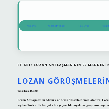
Anasayfa
Gizlilik Politikası
Yasal Uyarı
Hakkım
ETIKET:
LOZAN ANTLAŞMASININ 20 MADDESI 
LOZAN GÖRÜŞMELERIN
Tarih: Ekim 18, 2024
Lozan Antlaşması’nı Atatürk ne dedi? Mustafa Kemal Atatürk, Lozan
sayılan Türk milletini yok etmeye yönelik büyük bir girişimin başarıs