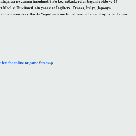
 Antlaşması ne zaman imzalandı? Bu kez müzakereler başarılı oldu ve 24
eclisi Hükümeti’nin yanı sıra İngiltere, Fransa, İtalya, Japonya,
 ve bu da sonraki yıllarda Yugoslavya’nın kurulmasına temel oluşturdu. Lozan
r
knight online
nttgame
Sitemap