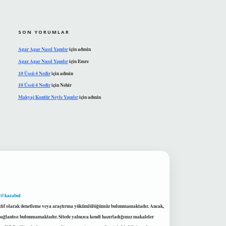
SON YORUMLAR
Agar Agar Nasıl Yapılır
için
admin
Agar Agar Nasıl Yapılır
için
Emre
10 Üssü 4 Nedir
için
admin
10 Üssü 4 Nedir
için
Nehir
Makyaj Kontür Neyle Yapılır
için
admin
 @karabul
proaktif olarak denetleme veya araştırma yükümlülüğümüz bulunmamaktadır. Ancak,
r bağlantısı bulunmamaktadır. Sitede yalnızca kendi hazırladığımız makaleler