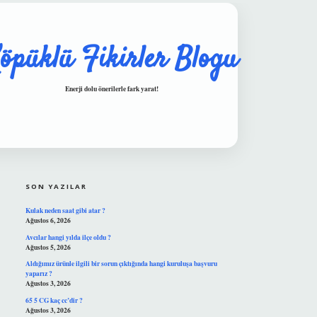
öpüklü Fikirler Blogu
Enerji dolu önerilerle fark yarat!
SIDEBAR
hiltonbet güvenilir mi
SON YAZILAR
Kulak neden saat gibi atar ?
Ağustos 6, 2026
Avcılar hangi yılda ilçe oldu ?
Ağustos 5, 2026
Aldığımız ürünle ilgili bir sorun çıktığında hangi kuruluşa başvuru
yaparız ?
Ağustos 3, 2026
65 5 CG kaç cc’dir ?
Ağustos 3, 2026