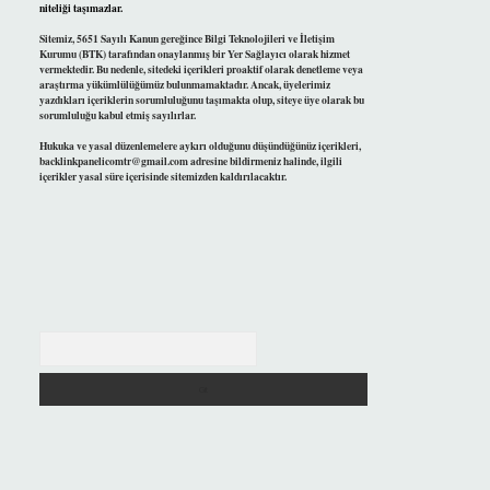
niteliği taşımazlar.
Sitemiz, 5651 Sayılı Kanun gereğince Bilgi Teknolojileri ve İletişim
Kurumu (BTK) tarafından onaylanmış bir Yer Sağlayıcı olarak hizmet
vermektedir. Bu nedenle, sitedeki içerikleri proaktif olarak denetleme veya
araştırma yükümlülüğümüz bulunmamaktadır. Ancak, üyelerimiz
yazdıkları içeriklerin sorumluluğunu taşımakta olup, siteye üye olarak bu
sorumluluğu kabul etmiş sayılırlar.
Hukuka ve yasal düzenlemelere aykırı olduğunu düşündüğünüz içerikleri,
backlinkpanelicomtr@gmail.com
adresine bildirmeniz halinde, ilgili
içerikler yasal süre içerisinde sitemizden kaldırılacaktır.
Arama