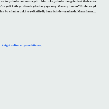
n ise yılanlar anlamına gelir. Mar ırkı, yılanlardan gelenleri ifade eder.
’un yedi katlı yeraltında yılanlar yaşarmış. Maran yılan mı? Binlerce yıl
ilen bu yılanlar zeki ve şefkatliydi; barış içinde yaşarlardı. Maranların…
r
knight online
nttgame
Sitemap