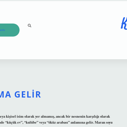
K
ızda
MA GELIR
a kişisel isim olarak yer almamış, ancak bir nesnenin karşılığı olarak
inde “küçük ev”, “kulübe” veya “öküz arabası” anlamına gelir. Maran soyu