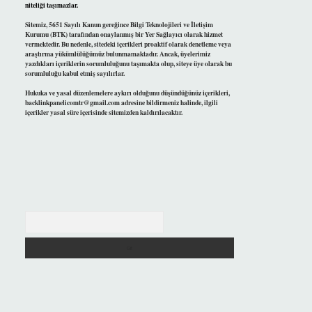
niteliği taşımazlar.
Sitemiz, 5651 Sayılı Kanun gereğince Bilgi Teknolojileri ve İletişim
Kurumu (BTK) tarafından onaylanmış bir Yer Sağlayıcı olarak hizmet
vermektedir. Bu nedenle, sitedeki içerikleri proaktif olarak denetleme veya
araştırma yükümlülüğümüz bulunmamaktadır. Ancak, üyelerimiz
yazdıkları içeriklerin sorumluluğunu taşımakta olup, siteye üye olarak bu
sorumluluğu kabul etmiş sayılırlar.
Hukuka ve yasal düzenlemelere aykırı olduğunu düşündüğünüz içerikleri,
backlinkpanelicomtr@gmail.com
adresine bildirmeniz halinde, ilgili
içerikler yasal süre içerisinde sitemizden kaldırılacaktır.
Arama