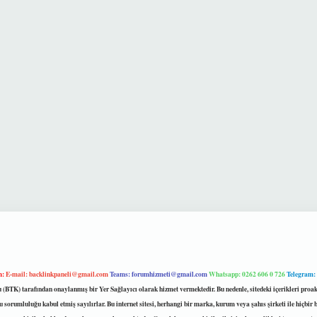
m:
E-mail:
backlinkpaneli@gmail.com
Teams:
forumhizmeti@gmail.com
Whatsapp: 0262 606 0 726
Telegram:
mu (BTK) tarafından onaylanmış bir Yer Sağlayıcı olarak hizmet vermektedir. Bu nedenle, sitedeki içerikleri 
 sorumluluğu kabul etmiş sayılırlar. Bu internet sitesi, herhangi bir marka, kurum veya şahıs şirketi ile hiçbi