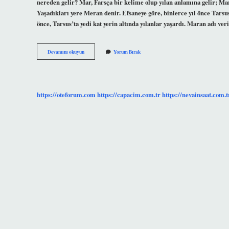
nereden gelir? Mar, Farsça bir kelime olup yılan anlamına gelir; Mara
Yaşadıkları yere Meran denir. Efsaneye göre, binlerce yıl önce Tarsus
önce, Tarsus’ta yedi kat yerin altında yılanlar yaşardı. Maran adı ver
Maran
Devamını okuyun
Yorum Bırak
Ismi
Ne
Anlama
Gelir
https://oteforum.com
https://capacim.com.tr
https://nevainsaat.com.t