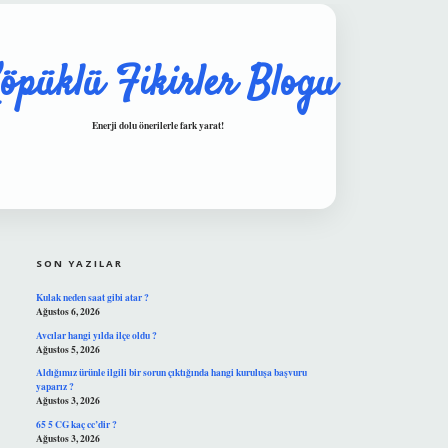
öpüklü Fikirler Blogu
Enerji dolu önerilerle fark yarat!
SIDEBAR
hiltonbet güvenilir mi
SON YAZILAR
Kulak neden saat gibi atar ?
Ağustos 6, 2026
Avcılar hangi yılda ilçe oldu ?
Ağustos 5, 2026
Aldığımız ürünle ilgili bir sorun çıktığında hangi kuruluşa başvuru
yaparız ?
Ağustos 3, 2026
65 5 CG kaç cc’dir ?
Ağustos 3, 2026