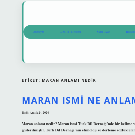
Anasayfa
Gizlilik Politikası
Yasal Uyarı
Hakkım
ETIKET:
MARAN ANLAMI NEDIR
MARAN ISMI NE ANLA
Tarih: Aralık 24, 2024
Maran anlamı nedir? Maran ismi Türk Dil Derneği’nde bir kelime vey
gösterilmiştir. Türk Dil Derneği’nin etimoloji ve derleme sözlükler