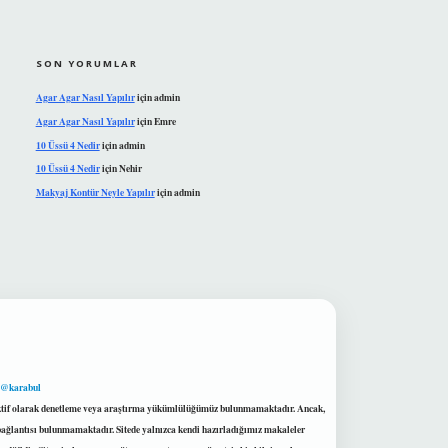
SON YORUMLAR
Agar Agar Nasıl Yapılır
için
admin
Agar Agar Nasıl Yapılır
için
Emre
10 Üssü 4 Nedir
için
admin
10 Üssü 4 Nedir
için
Nehir
Makyaj Kontür Neyle Yapılır
için
admin
 @karabul
proaktif olarak denetleme veya araştırma yükümlülüğümüz bulunmamaktadır. Ancak,
r bağlantısı bulunmamaktadır. Sitede yalnızca kendi hazırladığımız makaleler