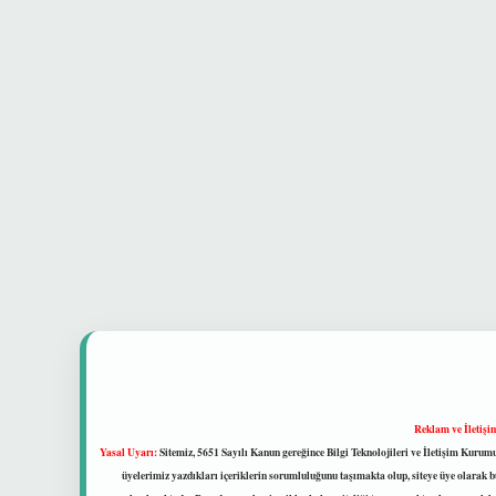
Reklam ve İletişi
Yasal Uyarı:
Sitemiz, 5651 Sayılı Kanun gereğince Bilgi Teknolojileri ve İletişim Kuru
üyelerimiz yazdıkları içeriklerin sorumluluğunu taşımakta olup, siteye üye olarak bu