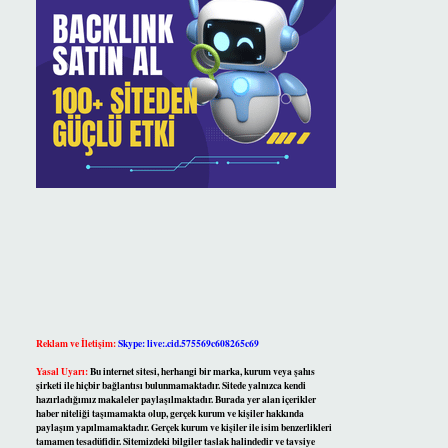
Reklam ve İletişim:
Skype: live:.cid.575569c608265c69
Yasal Uyarı:
Bu internet sitesi, herhangi bir marka, kurum veya şahıs
şirketi ile hiçbir bağlantısı bulunmamaktadır. Sitede yalnızca kendi
hazırladığımız makaleler paylaşılmaktadır. Burada yer alan içerikler
haber niteliği taşımamakta olup, gerçek kurum ve kişiler hakkında
paylaşım yapılmamaktadır. Gerçek kurum ve kişiler ile isim benzerlikleri
tamamen tesadüfidir. Sitemizdeki bilgiler taslak halindedir ve tavsiye