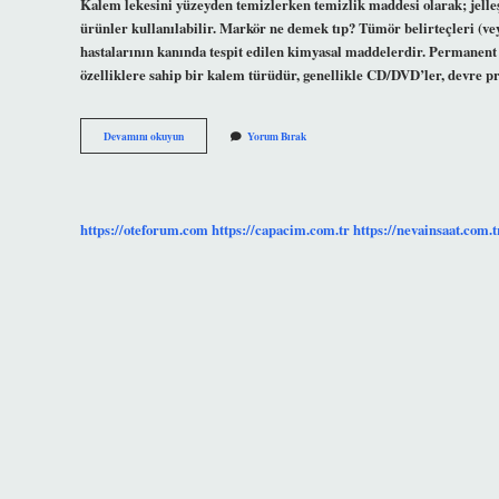
Kalem lekesini yüzeyden temizlerken temizlik maddesi olarak; jelle
ürünler kullanılabilir. Markör ne demek tıp? Tümör belirteçleri (vey
hastalarının kanında tespit edilen kimyasal maddelerdir. Permanen
özelliklere sahip bir kalem türüdür, genellikle CD/DVD’ler, devre pr
Permanent
Devamını okuyun
Yorum Bırak
Markör
Ne
Demek
https://oteforum.com
https://capacim.com.tr
https://nevainsaat.com.t