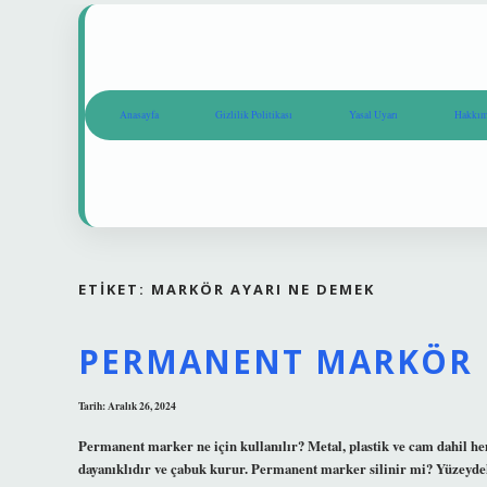
Anasayfa
Gizlilik Politikası
Yasal Uyarı
Hakkım
ETIKET:
MARKÖR AYARI NE DEMEK
PERMANENT MARKÖR 
Tarih: Aralık 26, 2024
Permanent marker ne için kullanılır? Metal, plastik ve cam dahil h
dayanıklıdır ve çabuk kurur. Permanent marker silinir mi? Yüzeydek