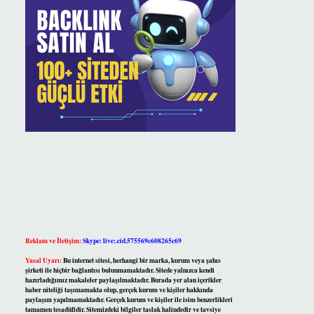
Reklam ve İletişim:
Skype: live:.cid.575569c608265c69
Yasal Uyarı:
Bu internet sitesi, herhangi bir marka, kurum veya şahıs
şirketi ile hiçbir bağlantısı bulunmamaktadır. Sitede yalnızca kendi
hazırladığımız makaleler paylaşılmaktadır. Burada yer alan içerikler
haber niteliği taşımamakta olup, gerçek kurum ve kişiler hakkında
paylaşım yapılmamaktadır. Gerçek kurum ve kişiler ile isim benzerlikleri
tamamen tesadüfidir. Sitemizdeki bilgiler taslak halindedir ve tavsiye