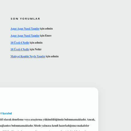
SON YORUMLAR
Agar Agar Nasıl Yapılır
için
admin
Agar Agar Nasıl Yapılır
için
Emre
10 Üssü 4 Nedir
için
admin
10 Üssü 4 Nedir
için
Nehir
Makyaj Kontür Neyle Yapılır
için
admin
 @karabul
proaktif olarak denetleme veya araştırma yükümlülüğümüz bulunmamaktadır. Ancak,
r bağlantısı bulunmamaktadır. Sitede yalnızca kendi hazırladığımız makaleler