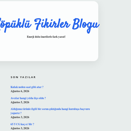
öpüklü Fikirler Blogu
Enerji dolu önerilerle fark yarat!
SIDEBAR
hiltonbet güvenilir mi
SON YAZILAR
Kulak neden saat gibi atar ?
Ağustos 6, 2026
Avcılar hangi yılda ilçe oldu ?
Ağustos 5, 2026
Aldığımız ürünle ilgili bir sorun çıktığında hangi kuruluşa başvuru
yaparız ?
Ağustos 3, 2026
65 5 CG kaç cc’dir ?
Ağustos 3, 2026