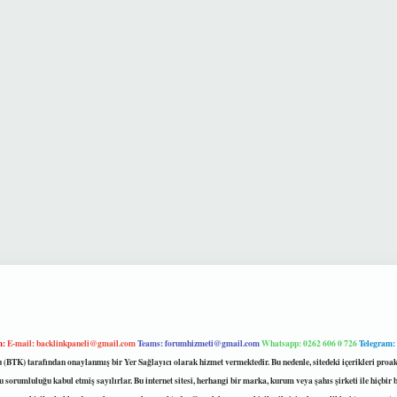
m:
E-mail:
backlinkpaneli@gmail.com
Teams:
forumhizmeti@gmail.com
Whatsapp: 0262 606 0 726
Telegram:
mu (BTK) tarafından onaylanmış bir Yer Sağlayıcı olarak hizmet vermektedir. Bu nedenle, sitedeki içerikleri 
 sorumluluğu kabul etmiş sayılırlar. Bu internet sitesi, herhangi bir marka, kurum veya şahıs şirketi ile hiçbi