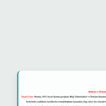
Reklam ve İletişi
Yasal Uyarı:
Sitemiz, 5651 Sayılı Kanun gereğince Bilgi Teknolojileri ve İletişim Kuru
üyelerimiz yazdıkları içeriklerin sorumluluğunu taşımakta olup, siteye üye olarak bu