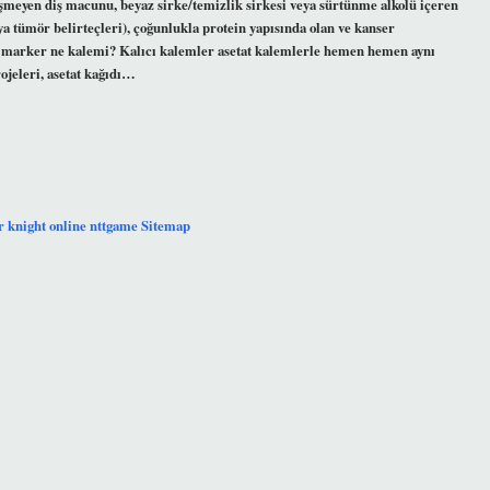
şmeyen diş macunu, beyaz sirke/temizlik sirkesi veya sürtünme alkolü içeren
a tümör belirteçleri), çoğunlukla protein yapısında olan ve kanser
t marker ne kalemi? Kalıcı kalemler asetat kalemlerle hemen hemen aynı
ojeleri, asetat kağıdı…
r
knight online
nttgame
Sitemap