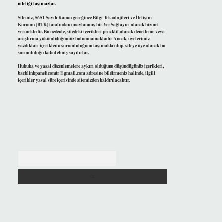
niteliği taşımazlar.
Sitemiz, 5651 Sayılı Kanun gereğince Bilgi Teknolojileri ve İletişim
Kurumu (BTK) tarafından onaylanmış bir Yer Sağlayıcı olarak hizmet
vermektedir. Bu nedenle, sitedeki içerikleri proaktif olarak denetleme veya
araştırma yükümlülüğümüz bulunmamaktadır. Ancak, üyelerimiz
yazdıkları içeriklerin sorumluluğunu taşımakta olup, siteye üye olarak bu
sorumluluğu kabul etmiş sayılırlar.
Hukuka ve yasal düzenlemelere aykırı olduğunu düşündüğünüz içerikleri,
backlinkpanelicomtr@gmail.com
adresine bildirmeniz halinde, ilgili
içerikler yasal süre içerisinde sitemizden kaldırılacaktır.
Arama