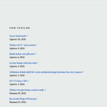
SIDEBAR
SON YAZILAR
Naat-i Şerif nedir ?
Ağustos 10, 2026
Türkiye’de 57. Alay nerede ?
Ağustos 9, 2026
Kulak neden saat gibi atar ?
Ağustos 6, 2026
Avcılar hangi yılda ilçe oldu ?
Ağustos 5, 2026
Aldığımız ürünle ilgili bir sorun çıktığında hangi kuruluşa başvuru yaparız ?
Ağustos 3, 2026
65 5 CG kaç cc’dir ?
Ağustos 3, 2026
Türkiye’de gün batımı saatleri nedir ?
Temmuz 29, 2026
Kawasaki Ninja 650 kaç kg ?
Temmuz 25, 2026