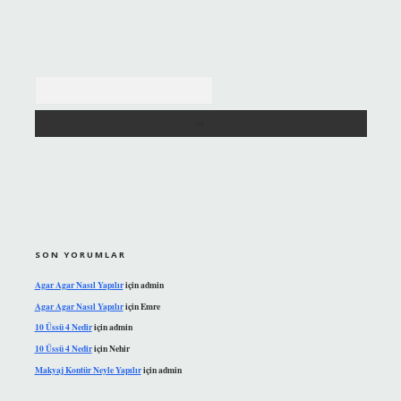
Arama
SON YORUMLAR
Agar Agar Nasıl Yapılır
için
admin
Agar Agar Nasıl Yapılır
için
Emre
10 Üssü 4 Nedir
için
admin
10 Üssü 4 Nedir
için
Nehir
Makyaj Kontür Neyle Yapılır
için
admin