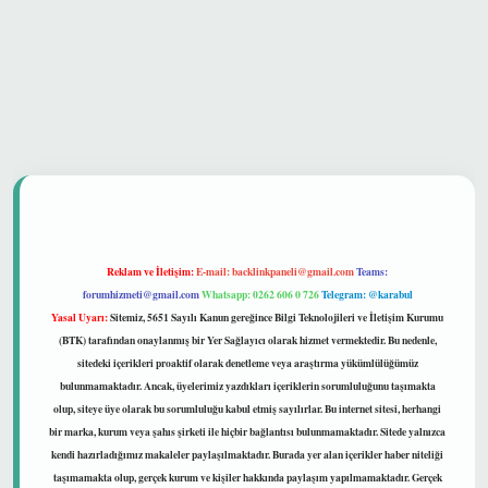
 güvenilir mi
Reklam ve İletişim:
E-mail:
backlinkpaneli@gmail.com
Teams:
forumhizmeti@gmail.com
Whatsapp: 0262 606 0 726
Telegram: @karabul
Yasal Uyarı:
Sitemiz, 5651 Sayılı Kanun gereğince Bilgi Teknolojileri ve İletişim Kurumu
(BTK) tarafından onaylanmış bir Yer Sağlayıcı olarak hizmet vermektedir. Bu nedenle,
sitedeki içerikleri proaktif olarak denetleme veya araştırma yükümlülüğümüz
bulunmamaktadır. Ancak, üyelerimiz yazdıkları içeriklerin sorumluluğunu taşımakta
olup, siteye üye olarak bu sorumluluğu kabul etmiş sayılırlar. Bu internet sitesi, herhangi
bir marka, kurum veya şahıs şirketi ile hiçbir bağlantısı bulunmamaktadır. Sitede yalnızca
kendi hazırladığımız makaleler paylaşılmaktadır. Burada yer alan içerikler haber niteliği
taşımamakta olup, gerçek kurum ve kişiler hakkında paylaşım yapılmamaktadır. Gerçek