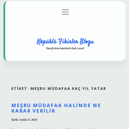
menüyü
Anasayfa
Gizlilik Politikası
Yasal Uyarı
aç
Hakkımızda
Köpüklü Fikirler Blogu
Enerji dolu önerilerle fark yarat!
ETIKET:
MEŞRU MÜDAFAA KAÇ YIL YATAR
MEŞRU MÜDAFAA HALINDE NE
KARAR VERILIR
Tarih: Aralık 31, 2024