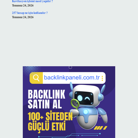
Kavitasyon işlemi nasıl yapılır ?
Temmuz 24, 2026
257 hesap ne için kullanılır ?
Temmuz 24, 2026