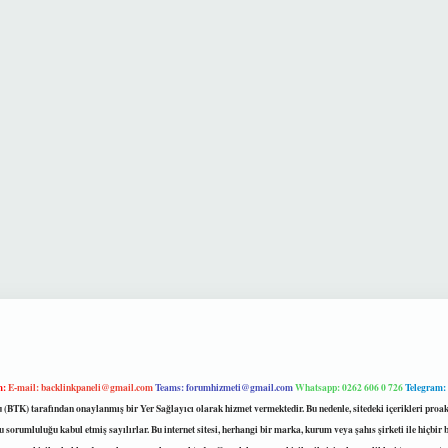
m:
E-mail:
backlinkpaneli@gmail.com
Teams:
forumhizmeti@gmail.com
Whatsapp: 0262 606 0 726
Telegram:
mu (BTK) tarafından onaylanmış bir Yer Sağlayıcı olarak hizmet vermektedir. Bu nedenle, sitedeki içerikleri 
 sorumluluğu kabul etmiş sayılırlar. Bu internet sitesi, herhangi bir marka, kurum veya şahıs şirketi ile hiçbi