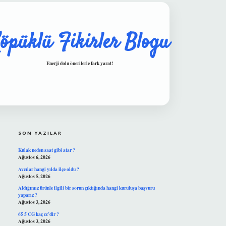
öpüklü Fikirler Blogu
Enerji dolu önerilerle fark yarat!
SIDEBAR
hiltonbet güvenilir mi
SON YAZILAR
Kulak neden saat gibi atar ?
Ağustos 6, 2026
Avcılar hangi yılda ilçe oldu ?
Ağustos 5, 2026
Aldığımız ürünle ilgili bir sorun çıktığında hangi kuruluşa başvuru
yaparız ?
Ağustos 3, 2026
65 5 CG kaç cc’dir ?
Ağustos 3, 2026