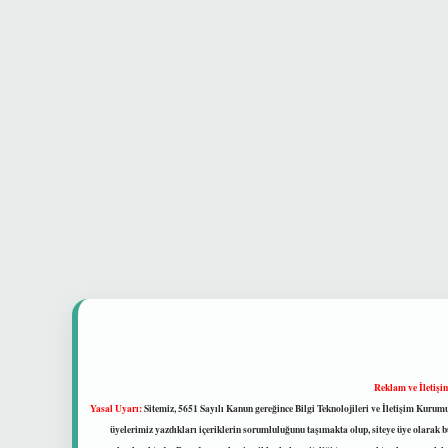
Reklam ve İletişi
Yasal Uyarı:
Sitemiz, 5651 Sayılı Kanun gereğince Bilgi Teknolojileri ve İletişim Kuru
üyelerimiz yazdıkları içeriklerin sorumluluğunu taşımakta olup, siteye üye olarak bu