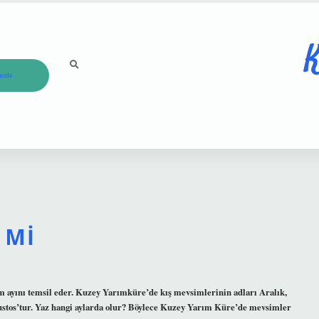
K
ızda
 MI
m ayını temsil eder. Kuzey Yarımküre’de kış mevsimlerinin adları Aralık,
stos’tur. Yaz hangi aylarda olur? Böylece Kuzey Yarım Küre’de mevsimler