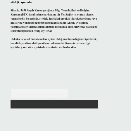
niteliği taşımazlar.
Sitemiz, 5651 Sayılı Kanun gereğince Bilgi Teknolojileri ve İletişim
Kurumu (BTK) tarafından onaylanmış bir Yer Sağlayıcı olarak hizmet
vermektedir. Bu nedenle, sitedeki içerikleri proaktif olarak denetleme veya
araştırma yükümlülüğümüz bulunmamaktadır. Ancak, üyelerimiz
yazdıkları içeriklerin sorumluluğunu taşımakta olup, siteye üye olarak bu
sorumluluğu kabul etmiş sayılırlar.
Hukuka ve yasal düzenlemelere aykırı olduğunu düşündüğünüz içerikleri,
backlinkpanelicomtr@gmail.com
adresine bildirmeniz halinde, ilgili
içerikler yasal süre içerisinde sitemizden kaldırılacaktır.
Arama