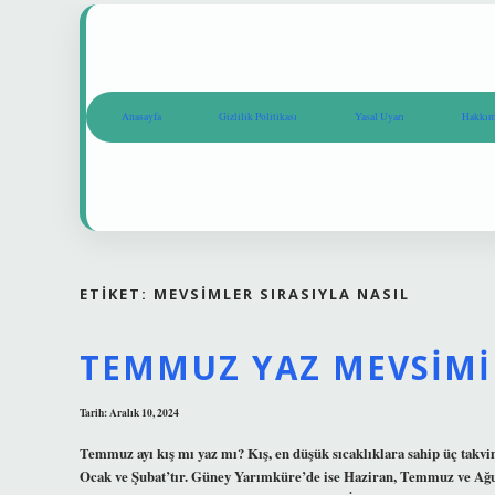
Anasayfa
Gizlilik Politikası
Yasal Uyarı
Hakkım
ETIKET:
MEVSIMLER SIRASIYLA NASIL
TEMMUZ YAZ MEVSIMI
Tarih: Aralık 10, 2024
Temmuz ayı kış mı yaz mı? Kış, en düşük sıcaklıklara sahip üç takvi
Ocak ve Şubat’tır. Güney Yarımküre’de ise Haziran, Temmuz ve Ağu