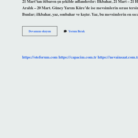
21 Mart’tan itibaren şu şekilde adlandırılır: İlkbahar, 21 Mart – 21 H
Aralık – 20 Mart. Güney Yarım Küre’de ise mevsimlerin sırası tersine
Bunlar; ilkbahar, yaz, sonbahar ve kıştır. Yaz, bu mevsimlerin en sı
Temmuz
Devamını okuyun
Yorum Bırak
Yaz
Mevsimi
Mi
https://oteforum.com
https://capacim.com.tr
https://nevainsaat.com.t