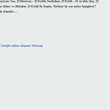
aziran; Yaz, 22 Haziran – 22 Eylül; Sonbahar, 23 Eylül – 21 Aralık; Kış, 22
 döner ve ilkbahar 23 Eylül’de başlar. Türkiye’de yaz ayları hangileri?
cak olanıdır.…
r
knight online
nttgame
Sitemap