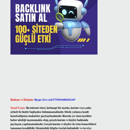
Reklam ve İletişim:
Skype: live:.cid.575569c608265c69
Yasal Uyarı:
Bu internet sitesi, herhangi bir marka, kurum veya şahıs
şirketi ile hiçbir bağlantısı bulunmamaktadır. Sitede yalnızca kendi
hazırladığımız makaleler paylaşılmaktadır. Burada yer alan içerikler
haber niteliği taşımamakta olup, gerçek kurum ve kişiler hakkında
paylaşım yapılmamaktadır. Gerçek kurum ve kişiler ile isim benzerlikleri
tamamen tesadüfidir. Sitemizdeki bilgiler taslak halindedir ve tavsiye