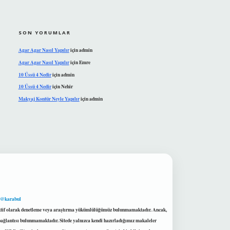
SON YORUMLAR
Agar Agar Nasıl Yapılır
için
admin
Agar Agar Nasıl Yapılır
için
Emre
10 Üssü 4 Nedir
için
admin
10 Üssü 4 Nedir
için
Nehir
Makyaj Kontür Neyle Yapılır
için
admin
 @karabul
proaktif olarak denetleme veya araştırma yükümlülüğümüz bulunmamaktadır. Ancak,
r bağlantısı bulunmamaktadır. Sitede yalnızca kendi hazırladığımız makaleler