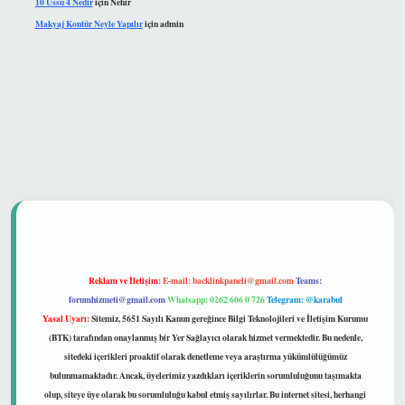
10 Üssü 4 Nedir
için
Nehir
Makyaj Kontür Neyle Yapılır
için
admin
t güvenilir mi
Reklam ve İletişim:
E-mail:
backlinkpaneli@gmail.com
Teams:
forumhizmeti@gmail.com
Whatsapp: 0262 606 0 726
Telegram: @karabul
Yasal Uyarı:
Sitemiz, 5651 Sayılı Kanun gereğince Bilgi Teknolojileri ve İletişim Kurumu
(BTK) tarafından onaylanmış bir Yer Sağlayıcı olarak hizmet vermektedir. Bu nedenle,
sitedeki içerikleri proaktif olarak denetleme veya araştırma yükümlülüğümüz
bulunmamaktadır. Ancak, üyelerimiz yazdıkları içeriklerin sorumluluğunu taşımakta
olup, siteye üye olarak bu sorumluluğu kabul etmiş sayılırlar. Bu internet sitesi, herhangi