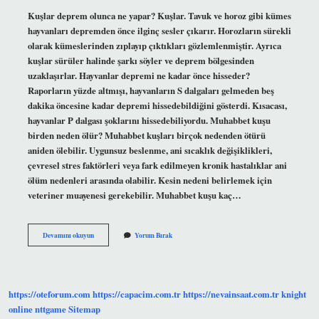
Kuşlar deprem olunca ne yapar? Kuşlar. Tavuk ve horoz gibi kümes
hayvanları depremden önce ilginç sesler çıkarır. Horozların sürekli
olarak kümeslerinden zıplayıp çıktıkları gözlemlenmiştir. Ayrıca
kuşlar sürüler halinde şarkı söyler ve deprem bölgesinden
uzaklaşırlar. Hayvanlar depremi ne kadar önce hisseder?
Raporların yüzde altmışı, hayvanların S dalgaları gelmeden beş
dakika öncesine kadar depremi hissedebildiğini gösterdi. Kısacası,
hayvanlar P dalgası şoklarını hissedebiliyordu. Muhabbet kuşu
birden neden ölür? Muhabbet kuşları birçok nedenden ötürü
aniden ölebilir. Uygunsuz beslenme, ani sıcaklık değişiklikleri,
çevresel stres faktörleri veya fark edilmeyen kronik hastalıklar ani
ölüm nedenleri arasında olabilir. Kesin nedeni belirlemek için
veteriner muayenesi gerekebilir. Muhabbet kuşu kaç…
Muhabbet
Devamını okuyun
Yorum Bırak
Kuşları
Deprem
Olunca
Ne
Yapar
https://oteforum.com
https://capacim.com.tr
https://nevainsaat.com.tr
knight
online
nttgame
Sitemap