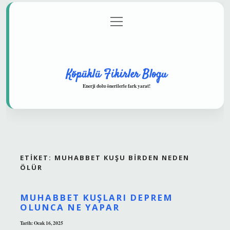
menüyü
Anasayfa
Gizlilik Politikası
Yasal Uyarı
aç
Hakkımızda
Köpüklü Fikirler Blogu
Enerji dolu önerilerle fark yarat!
ETIKET:
MUHABBET KUŞU BIRDEN NEDEN
ÖLÜR
MUHABBET KUŞLARI DEPREM
OLUNCA NE YAPAR
Tarih: Ocak 16, 2025