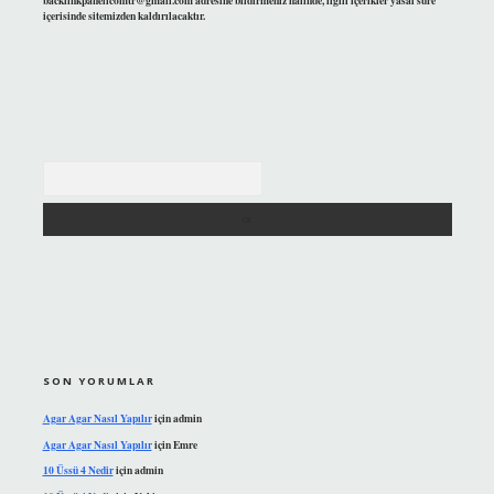
backlinkpanelicomtr@gmail.com
adresine bildirmeniz halinde, ilgili içerikler yasal süre
içerisinde sitemizden kaldırılacaktır.
Arama
SON YORUMLAR
Agar Agar Nasıl Yapılır
için
admin
Agar Agar Nasıl Yapılır
için
Emre
10 Üssü 4 Nedir
için
admin