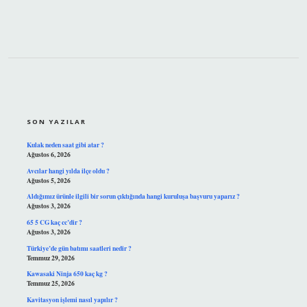
SIDEBAR
SON YAZILAR
Kulak neden saat gibi atar ?
Ağustos 6, 2026
Avcılar hangi yılda ilçe oldu ?
Ağustos 5, 2026
Aldığımız ürünle ilgili bir sorun çıktığında hangi kuruluşa başvuru yaparız ?
Ağustos 3, 2026
65 5 CG kaç cc’dir ?
Ağustos 3, 2026
Türkiye’de gün batımı saatleri nedir ?
Temmuz 29, 2026
Kawasaki Ninja 650 kaç kg ?
Temmuz 25, 2026
Kavitasyon işlemi nasıl yapılır ?