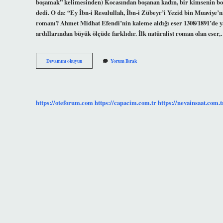
boşamak” kelimesinden) Kocasından boşanan kadın, bir kimsenin boş
dedi. O da: “Ey İbn-i Resulullah, İbn-i Zübeyr’i Yezid bin Muaviye’n
romanı? Ahmet Midhat Efendi’nin kaleme aldığı eser 1308/1891’de y
ardıllarından büyük ölçüde farklıdır. İlk natüralist roman olan eser
Mutallaka
Devamını okuyun
Yorum Bırak
Ilk
Ne
https://oteforum.com
https://capacim.com.tr
https://nevainsaat.com.t