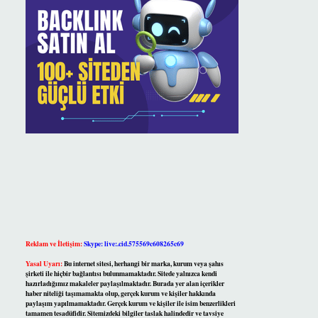
Reklam ve İletişim:
Skype: live:.cid.575569c608265c69
Yasal Uyarı:
Bu internet sitesi, herhangi bir marka, kurum veya şahıs
şirketi ile hiçbir bağlantısı bulunmamaktadır. Sitede yalnızca kendi
hazırladığımız makaleler paylaşılmaktadır. Burada yer alan içerikler
haber niteliği taşımamakta olup, gerçek kurum ve kişiler hakkında
paylaşım yapılmamaktadır. Gerçek kurum ve kişiler ile isim benzerlikleri
tamamen tesadüfidir. Sitemizdeki bilgiler taslak halindedir ve tavsiye