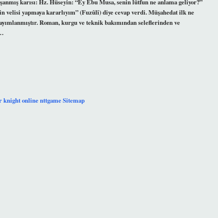
anmış karısı: Hz. Hüseyin: “Ey Ebu Musa, senin lütfun ne anlama geliyor?”
in velisi yapmaya kararlıyım” (Fuzûlî) diye cevap verdi. Müşahedat ilk ne
ayımlanmıştır. Roman, kurgu ve teknik bakımından seleflerinden ve
,…
r
knight online
nttgame
Sitemap