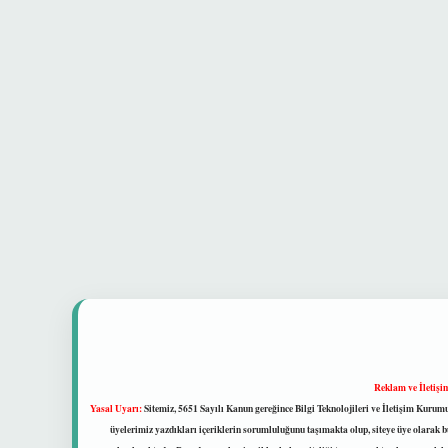
Reklam ve İletişi
Yasal Uyarı:
Sitemiz, 5651 Sayılı Kanun gereğince Bilgi Teknolojileri ve İletişim Kuru
üyelerimiz yazdıkları içeriklerin sorumluluğunu taşımakta olup, siteye üye olarak bu