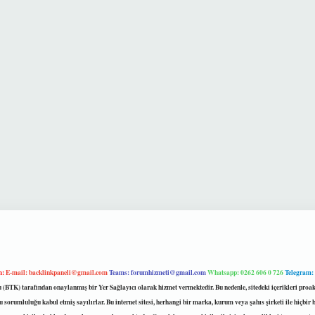
m:
E-mail:
backlinkpaneli@gmail.com
Teams:
forumhizmeti@gmail.com
Whatsapp: 0262 606 0 726
Telegram:
mu (BTK) tarafından onaylanmış bir Yer Sağlayıcı olarak hizmet vermektedir. Bu nedenle, sitedeki içerikleri 
 sorumluluğu kabul etmiş sayılırlar. Bu internet sitesi, herhangi bir marka, kurum veya şahıs şirketi ile hiçbi