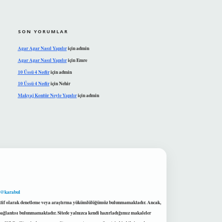
SON YORUMLAR
Agar Agar Nasıl Yapılır
için
admin
Agar Agar Nasıl Yapılır
için
Emre
10 Üssü 4 Nedir
için
admin
10 Üssü 4 Nedir
için
Nehir
Makyaj Kontür Neyle Yapılır
için
admin
 @karabul
proaktif olarak denetleme veya araştırma yükümlülüğümüz bulunmamaktadır. Ancak,
r bağlantısı bulunmamaktadır. Sitede yalnızca kendi hazırladığımız makaleler