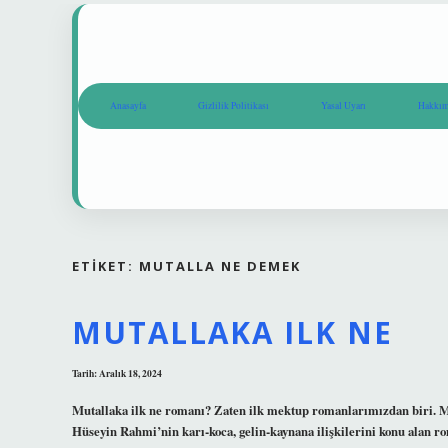
Anasayfa
Gizlilik Politikası
Yasal Uyarı
Hakkım
ETIKET:
MUTALLA NE DEMEK
MUTALLAKA ILK NE
Tarih: Aralık 18, 2024
Mutallaka ilk ne romanı? Zaten ilk mektup romanlarımızdan b
Hüseyin Rahmi’nin karı-koca, gelin-kaynana ilişkilerini konu alan romanı. Mutallaka ne demek? [