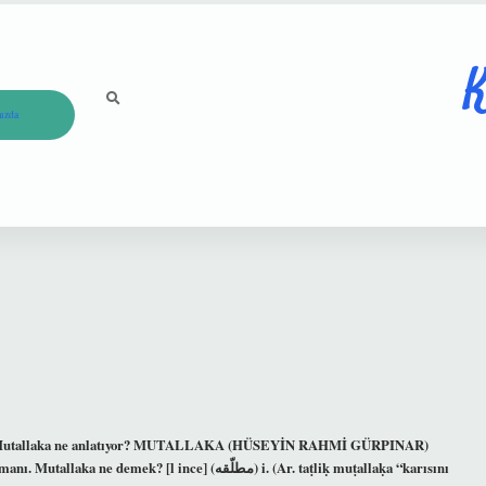
K
ızda
iri. Mutallaka ne anlatıyor? MUTALLAKA (HÜSEYİN RAHMİ GÜRPINAR)
l ince] (ﻣﻄﻠّﻘﻪ) i. (Ar. taṭlіḳ muṭallaḳa “karısını