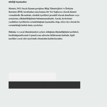
niteliği taşımazlar.
Sitemiz, 5651 Sayılı Kanun gereğince Bilgi Teknolojileri ve İletişim
Kurumu (BTK) tarafından onaylanmış bir Yer Sağlayıcı olarak hizmet
vermektedir. Bu nedenle, sitedeki içerikleri proaktif olarak denetleme veya
araştırma yükümlülüğümüz bulunmamaktadır. Ancak, üyelerimiz
yazdıkları içeriklerin sorumluluğunu taşımakta olup, siteye üye olarak bu
sorumluluğu kabul etmiş sayılırlar.
Hukuka ve yasal düzenlemelere aykırı olduğunu düşündüğünüz içerikleri,
backlinkpanelicomtr@gmail.com
adresine bildirmeniz halinde, ilgili
içerikler yasal süre içerisinde sitemizden kaldırılacaktır.
Arama