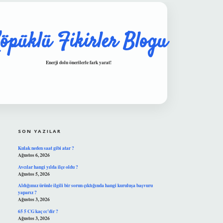
öpüklü Fikirler Blogu
Enerji dolu önerilerle fark yarat!
SIDEBAR
hiltonbet güvenilir mi
SON YAZILAR
Kulak neden saat gibi atar ?
Ağustos 6, 2026
Avcılar hangi yılda ilçe oldu ?
Ağustos 5, 2026
Aldığımız ürünle ilgili bir sorun çıktığında hangi kuruluşa başvuru
yaparız ?
Ağustos 3, 2026
65 5 CG kaç cc’dir ?
Ağustos 3, 2026