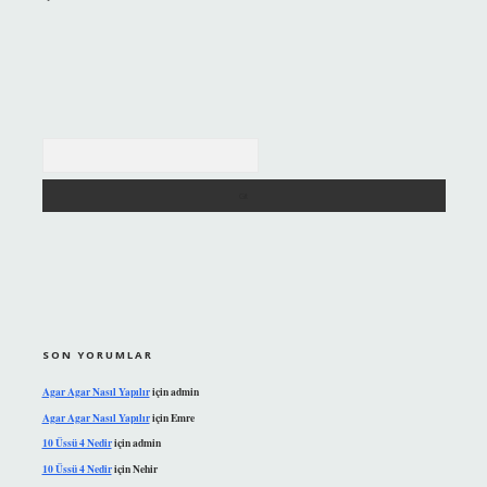
Arama
SON YORUMLAR
Agar Agar Nasıl Yapılır
için
admin
Agar Agar Nasıl Yapılır
için
Emre
10 Üssü 4 Nedir
için
admin
10 Üssü 4 Nedir
için
Nehir