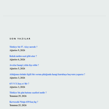
SIDEBAR
SON YAZILAR
Türkiye’de 57. Alay nerede ?
Ağustos 9, 2026
Kulak neden saat gibi atar ?
Ağustos 6, 2026
Avcılar hangi yılda ilçe oldu ?
Ağustos 5, 2026
Aldığımız ürünle ilgili bir sorun çıktığında hangi kuruluşa başvuru yaparız ?
Ağustos 3, 2026
65 5 CG kaç cc’dir ?
Ağustos 3, 2026
Türkiye’de gün batımı saatleri nedir ?
Temmuz 29, 2026
Kawasaki Ninja 650 kaç kg ?
Temmuz 25, 2026