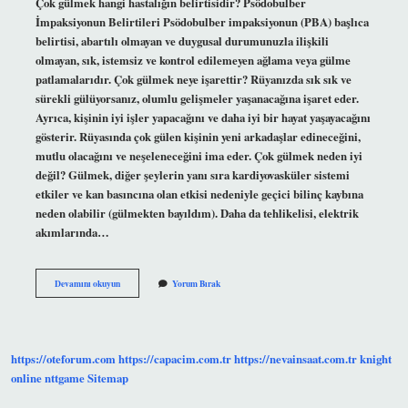
Çok gülmek hangi hastalığın belirtisidir? Psödobulber
İmpaksiyonun Belirtileri Psödobulber impaksiyonun (PBA) başlıca
belirtisi, abartılı olmayan ve duygusal durumunuzla ilişkili
olmayan, sık, istemsiz ve kontrol edilemeyen ağlama veya gülme
patlamalarıdır. Çok gülmek neye işarettir? Rüyanızda sık sık ve
sürekli gülüyorsanız, olumlu gelişmeler yaşanacağına işaret eder.
Ayrıca, kişinin iyi işler yapacağını ve daha iyi bir hayat yaşayacağını
gösterir. Rüyasında çok gülen kişinin yeni arkadaşlar edineceğini,
mutlu olacağını ve neşeleneceğini ima eder. Çok gülmek neden iyi
değil? Gülmek, diğer şeylerin yanı sıra kardiyovasküler sistemi
etkiler ve kan basıncına olan etkisi nedeniyle geçici bilinç kaybına
neden olabilir (gülmekten bayıldım). Daha da tehlikelisi, elektrik
akımlarında…
Her
Devamını okuyun
Yorum Bırak
Şeye
Gülmek
Neyin
Belirtisidir
https://oteforum.com
https://capacim.com.tr
https://nevainsaat.com.tr
knight
online
nttgame
Sitemap