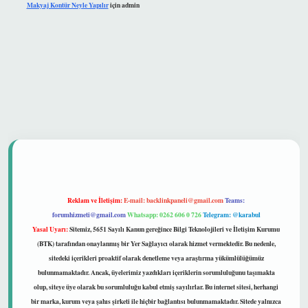
Makyaj Kontür Neyle Yapılır
için
admin
güvenilir mi
Reklam ve İletişim:
E-mail:
backlinkpaneli@gmail.com
Teams:
forumhizmeti@gmail.com
Whatsapp: 0262 606 0 726
Telegram: @karabul
Yasal Uyarı:
Sitemiz, 5651 Sayılı Kanun gereğince Bilgi Teknolojileri ve İletişim Kurumu
(BTK) tarafından onaylanmış bir Yer Sağlayıcı olarak hizmet vermektedir. Bu nedenle,
sitedeki içerikleri proaktif olarak denetleme veya araştırma yükümlülüğümüz
bulunmamaktadır. Ancak, üyelerimiz yazdıkları içeriklerin sorumluluğunu taşımakta
olup, siteye üye olarak bu sorumluluğu kabul etmiş sayılırlar. Bu internet sitesi, herhangi
bir marka, kurum veya şahıs şirketi ile hiçbir bağlantısı bulunmamaktadır. Sitede yalnızca