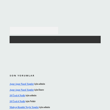
Arama
SON YORUMLAR
Agar Agar Nasıl Yapılır
için
admin
Agar Agar Nasıl Yapılır
için
Emre
10 Üssü 4 Nedir
için
admin
10 Üssü 4 Nedir
için
Nehir
Makyaj Kontür Neyle Yapılır
için
admin