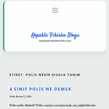
menüyü
Anasayfa
Gizlilik Politikası
Yasal Uyarı
aç
Hakkımızda
Köpüklü Fikirler Blogu
Enerji dolu önerilerle fark yarat!
ETIKET:
POLIS NEDIR KISACA TANIM
4 SINIF POLIS NE DEMEK
Tarih: Kasım 12, 2024
Polis nedir ilkokul? Polis; suçları soruşturmak, suç şüphelilerini