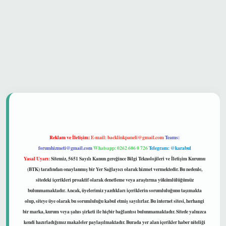
 güvenilir mi
Reklam ve İletişim:
E-mail:
backlinkpaneli@gmail.com
Teams:
forumhizmeti@gmail.com
Whatsapp: 0262 606 0 726
Telegram: @karabul
Yasal Uyarı:
Sitemiz, 5651 Sayılı Kanun gereğince Bilgi Teknolojileri ve İletişim Kurumu
(BTK) tarafından onaylanmış bir Yer Sağlayıcı olarak hizmet vermektedir. Bu nedenle,
sitedeki içerikleri proaktif olarak denetleme veya araştırma yükümlülüğümüz
bulunmamaktadır. Ancak, üyelerimiz yazdıkları içeriklerin sorumluluğunu taşımakta
olup, siteye üye olarak bu sorumluluğu kabul etmiş sayılırlar. Bu internet sitesi, herhangi
bir marka, kurum veya şahıs şirketi ile hiçbir bağlantısı bulunmamaktadır. Sitede yalnızca
kendi hazırladığımız makaleler paylaşılmaktadır. Burada yer alan içerikler haber niteliği