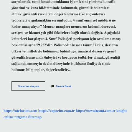
sorgulamak, tutuklamak, tutuklama işlemlerini yürütmek, trafik
yönetimi ve kaza bildiriminde bulunmak, güvenlik önlemleri
almak, güvenlik risklerini değerlendirmek ve suç önleyici
tedbirleri uygulamaktan sorumludur. 4. sınıf emniyet müdürü ne
kadar maaş alıyor? Memur maaşları memurun kıdemi, derecesi,
seviyesi ve hizmet yılı gibi faktörlere bağlı olarak değişir. Aşağıdaki
kriterleri karşılayan 4. Sınıf Polis Şefi pozisyonu için ortalama maaş
beklentisi ayda 59.727’dir. Polis nedir kısaca tanım? Polis, devletin
ülkesi ve milletiyle bölünmez bütünlüğü, anayasal düzen ve genel
güvenlik hususunda önleyici ve koruyucu tedbirler almak, güvenliği
sağlamak amacıyla devlet düzeyinde istihbarat faaliyetlerinde
bulunur, bilgi toplar, değerlendirir…
4
Devamını okuyun
Yorum Bırak
Sınıf
Polis
Ne
Demek
https://oteforum.com
https://capacim.com.tr
https://nevainsaat.com.tr
knight
online
nttgame
Sitemap