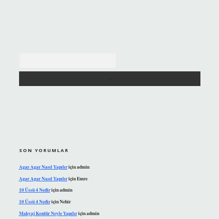
Arama
SON YORUMLAR
Agar Agar Nasıl Yapılır
için
admin
Agar Agar Nasıl Yapılır
için
Emre
10 Üssü 4 Nedir
için
admin
10 Üssü 4 Nedir
için
Nehir
Makyaj Kontür Neyle Yapılır
için
admin