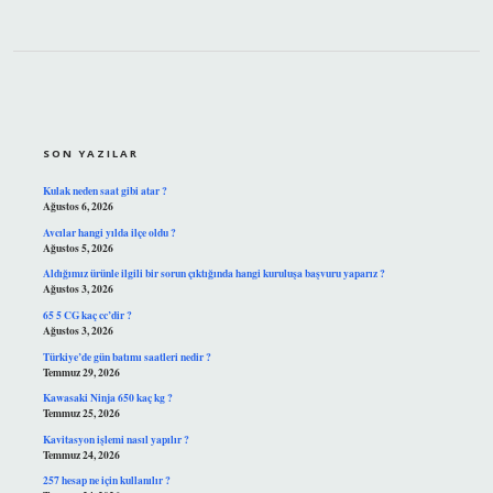
SIDEBAR
SON YAZILAR
Kulak neden saat gibi atar ?
Ağustos 6, 2026
Avcılar hangi yılda ilçe oldu ?
Ağustos 5, 2026
Aldığımız ürünle ilgili bir sorun çıktığında hangi kuruluşa başvuru yaparız ?
Ağustos 3, 2026
65 5 CG kaç cc’dir ?
Ağustos 3, 2026
Türkiye’de gün batımı saatleri nedir ?
Temmuz 29, 2026
Kawasaki Ninja 650 kaç kg ?
Temmuz 25, 2026
Kavitasyon işlemi nasıl yapılır ?
Temmuz 24, 2026
257 hesap ne için kullanılır ?