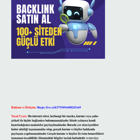
Reklam ve İletişim:
Skype: live:.cid.575569c608265c69
Yasal Uyarı:
Bu internet sitesi, herhangi bir marka, kurum veya şahıs
şirketi ile hiçbir bağlantısı bulunmamaktadır. Sitede yalnızca kendi
hazırladığımız makaleler paylaşılmaktadır. Burada yer alan içerikler
haber niteliği taşımamakta olup, gerçek kurum ve kişiler hakkında
paylaşım yapılmamaktadır. Gerçek kurum ve kişiler ile isim benzerlikleri
tamamen tesadüfidir. Sitemizdeki bilgiler taslak halindedir ve tavsiye