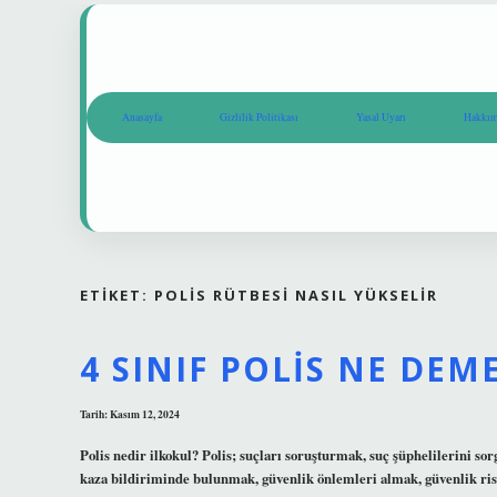
Anasayfa
Gizlilik Politikası
Yasal Uyarı
Hakkım
ETIKET:
POLIS RÜTBESI NASIL YÜKSELIR
4 SINIF POLIS NE DEM
Tarih: Kasım 12, 2024
Polis nedir ilkokul? Polis; suçları soruşturmak, suç şüphelilerini s
kaza bildiriminde bulunmak, güvenlik önlemleri almak, güvenlik ris