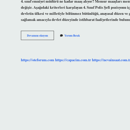
4. sınıf emniyet müdürü ne kadar maaş alıyor? Memur maaşları memuru
değişir. Aşağıdaki kriterleri karşılayan 4. Sınıf Polis Şefi pozisyonu 
devletin ülkesi ve milletiyle bölünmez bütünlüğü, anayasal düzen ve 
sağlamak amacıyla devlet düzeyinde istihbarat faaliyetlerinde bulunu
4
Devamını okuyun
Yorum Bırak
Sınıf
Polis
Ne
Demek
https://oteforum.com
https://capacim.com.tr
https://nevainsaat.com.t