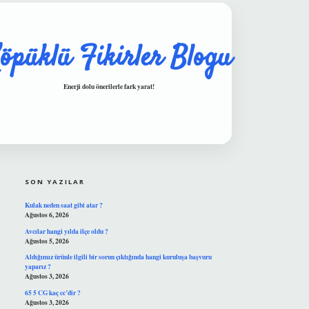
öpüklü Fikirler Blogu
Enerji dolu önerilerle fark yarat!
SIDEBAR
hiltonbet güvenilir mi
SON YAZILAR
Kulak neden saat gibi atar ?
Ağustos 6, 2026
Avcılar hangi yılda ilçe oldu ?
Ağustos 5, 2026
Aldığımız ürünle ilgili bir sorun çıktığında hangi kuruluşa başvuru
yaparız ?
Ağustos 3, 2026
65 5 CG kaç cc’dir ?
Ağustos 3, 2026