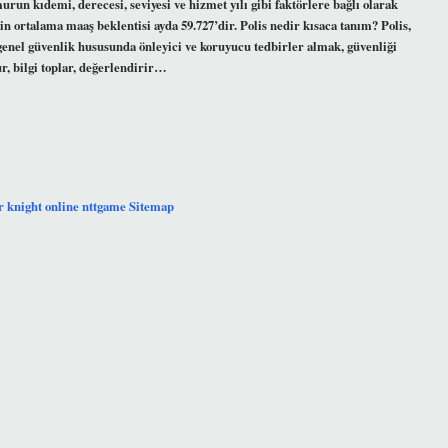
n kıdemi, derecesi, seviyesi ve hizmet yılı gibi faktörlere bağlı olarak
için ortalama maaş beklentisi ayda 59.727’dir. Polis nedir kısaca tanım? Polis,
genel güvenlik hususunda önleyici ve koruyucu tedbirler almak, güvenliği
r, bilgi toplar, değerlendirir…
r
knight online
nttgame
Sitemap