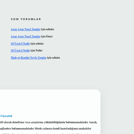
SON YORUMLAR
Agar Agar Nasıl Yapılır
için
admin
Agar Agar Nasıl Yapılır
için
Emre
10 Üssü 4 Nedir
için
admin
10 Üssü 4 Nedir
için
Nehir
Makyaj Kontür Neyle Yapılır
için
admin
 @karabul
proaktif olarak denetleme veya araştırma yükümlülüğümüz bulunmamaktadır. Ancak,
r bağlantısı bulunmamaktadır. Sitede yalnızca kendi hazırladığımız makaleler