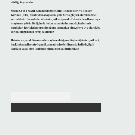
niteliği taşımazlar.
Sitemiz, 5651 Sayılı Kanun gereğince Bilgi Teknolojileri ve İletişim
Kurumu (BTK) tarafından onaylanmış bir Yer Sağlayıcı olarak hizmet
vermektedir. Bu nedenle, sitedeki içerikleri proaktif olarak denetleme veya
araştırma yükümlülüğümüz bulunmamaktadır. Ancak, üyelerimiz
yazdıkları içeriklerin sorumluluğunu taşımakta olup, siteye üye olarak bu
sorumluluğu kabul etmiş sayılırlar.
Hukuka ve yasal düzenlemelere aykırı olduğunu düşündüğünüz içerikleri,
backlinkpanelicomtr@gmail.com
adresine bildirmeniz halinde, ilgili
içerikler yasal süre içerisinde sitemizden kaldırılacaktır.
Arama