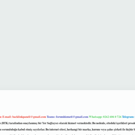
m:
E-mail:
backlinkpaneli@gmail.com
Teams:
forumhizmeti@gmail.com
Whatsapp: 0262 606 0 726
Telegram:
mu (BTK) tarafından onaylanmış bir Yer Sağlayıcı olarak hizmet vermektedir. Bu nedenle, sitedeki içerikleri 
 sorumluluğu kabul etmiş sayılırlar. Bu internet sitesi, herhangi bir marka, kurum veya şahıs şirketi ile hiçbi