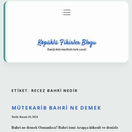
menüyü
Anasayfa
Gizlilik Politikası
Yasal Uyarı
aç
Hakkımızda
Köpüklü Fikirler Blogu
Enerji dolu önerilerle fark yarat!
ETIKET:
RECEZ BAHRI NEDIR
MÜTEKARIB BAHRI NE DEMEK
Tarih: Kasım 10, 2024
Bahri ne demek Osmanlıca? Bahri ismi Arapça kökenli ve denizle