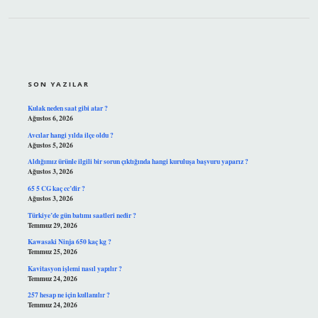
SIDEBAR
SON YAZILAR
Kulak neden saat gibi atar ?
Ağustos 6, 2026
Avcılar hangi yılda ilçe oldu ?
Ağustos 5, 2026
Aldığımız ürünle ilgili bir sorun çıktığında hangi kuruluşa başvuru yaparız ?
Ağustos 3, 2026
65 5 CG kaç cc’dir ?
Ağustos 3, 2026
Türkiye’de gün batımı saatleri nedir ?
Temmuz 29, 2026
Kawasaki Ninja 650 kaç kg ?
Temmuz 25, 2026
Kavitasyon işlemi nasıl yapılır ?
Temmuz 24, 2026
257 hesap ne için kullanılır ?
Temmuz 24, 2026