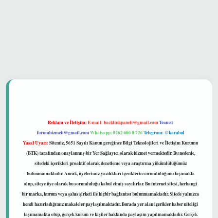
ir mi
Reklam ve İletişim:
E-mail:
backlinkpaneli@gmail.com
Teams:
forumhizmeti@gmail.com
Whatsapp: 0262 606 0 726
Telegram: @karabul
Yasal Uyarı:
Sitemiz, 5651 Sayılı Kanun gereğince Bilgi Teknolojileri ve İletişim Kurumu
(BTK) tarafından onaylanmış bir Yer Sağlayıcı olarak hizmet vermektedir. Bu nedenle,
sitedeki içerikleri proaktif olarak denetleme veya araştırma yükümlülüğümüz
bulunmamaktadır. Ancak, üyelerimiz yazdıkları içeriklerin sorumluluğunu taşımakta
olup, siteye üye olarak bu sorumluluğu kabul etmiş sayılırlar. Bu internet sitesi, herhangi
bir marka, kurum veya şahıs şirketi ile hiçbir bağlantısı bulunmamaktadır. Sitede yalnızca
kendi hazırladığımız makaleler paylaşılmaktadır. Burada yer alan içerikler haber niteliği
taşımamakta olup, gerçek kurum ve kişiler hakkında paylaşım yapılmamaktadır. Gerçek