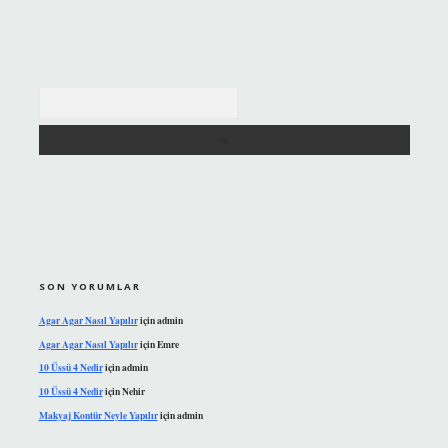
Arama
SON YORUMLAR
Agar Agar Nasıl Yapılır
için
admin
Agar Agar Nasıl Yapılır
için
Emre
10 Üssü 4 Nedir
için
admin
10 Üssü 4 Nedir
için
Nehir
Makyaj Kontür Neyle Yapılır
için
admin