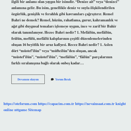
ilgili bir anlamı olan yaygın bir isimdir. “Denize ait” veya “denizci”
anlamına gelir. Bu isim, genellikle deniz ve suyla ilişkilendirilen
özgürlük, genişlik ve ferahlık gibi kavramları çağrıştırır. Remel
Bahri ne demek? Remel, hüzün, rahatlama, gurur, kahramanlık ve
ağıt gibi duygusal temaları işlemeye uygun, ince ve zarif bir Bahir
olarak tanımlanıyor. Hezec Bahri nedir? 1. Mefâilün, mefâîlün,
feûlün, mefûlü, mefâîlü kalıplarının çeşitli düzenlemelerinden
oluşan 16 beyitlik bir aruz kafiyesi. Recez Bahri nedir? 1. Aslen
dört “müstef’ilün” veya “müfteilün”den oluşan, ancak
“müstef’ilün”, “müstef’ilün”, “mefâilün”, “fâilün” parçalarının
farklı sıralanışına bağlı olarak onbeş kadar…
Mütekarib
Devamını okuyun
Yorum Bırak
Bahri
Ne
Demek
https://oteforum.com
https://capacim.com.tr
https://nevainsaat.com.tr
knight
online
nttgame
Sitemap