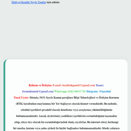
Makyaj Kontür Neyle Yapılır
için
admin
et güvenilir mi
Reklam ve İletişim:
E-mail:
backlinkpaneli@gmail.com
Teams:
forumhizmeti@gmail.com
Whatsapp: 0262 606 0 726
Telegram: @karabul
Yasal Uyarı:
Sitemiz, 5651 Sayılı Kanun gereğince Bilgi Teknolojileri ve İletişim Kurumu
(BTK) tarafından onaylanmış bir Yer Sağlayıcı olarak hizmet vermektedir. Bu nedenle,
sitedeki içerikleri proaktif olarak denetleme veya araştırma yükümlülüğümüz
bulunmamaktadır. Ancak, üyelerimiz yazdıkları içeriklerin sorumluluğunu taşımakta
olup, siteye üye olarak bu sorumluluğu kabul etmiş sayılırlar. Bu internet sitesi, herhangi
bir marka, kurum veya şahıs şirketi ile hiçbir bağlantısı bulunmamaktadır. Sitede yalnızca