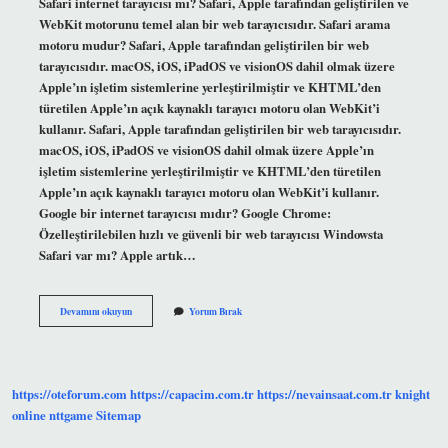
Safari internet tarayıcısı mı? Safari, Apple tarafından geliştirilen ve
WebKit motorunu temel alan bir web tarayıcısıdır. Safari arama
motoru mudur? Safari, Apple tarafından geliştirilen bir web
tarayıcısıdır. macOS, iOS, iPadOS ve visionOS dahil olmak üzere
Apple’ın işletim sistemlerine yerleştirilmiştir ve KHTML’den
türetilen Apple’ın açık kaynaklı tarayıcı motoru olan WebKit’i
kullanır. Safari, Apple tarafından geliştirilen bir web tarayıcısıdır.
macOS, iOS, iPadOS ve visionOS dahil olmak üzere Apple’ın
işletim sistemlerine yerleştirilmiştir ve KHTML’den türetilen
Apple’ın açık kaynaklı tarayıcı motoru olan WebKit’i kullanır.
Google bir internet tarayıcısı mıdır? Google Chrome:
Özelleştirilebilen hızlı ve güvenli bir web tarayıcısı Windowsta
Safari var mı? Apple artık…
Safari
Devamını okuyun
Yorum Bırak
Bir
Internet
Tarayıcısı
Mı
https://oteforum.com
https://capacim.com.tr
https://nevainsaat.com.tr
knight
online
nttgame
Sitemap