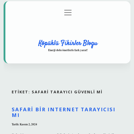
menüyü
Anasayfa
Gizlilik Politikası
Yasal Uyarı
aç
Hakkımızda
Köpüklü Fikirler Blogu
Enerji dolu önerilerle fark yarat!
ETIKET:
SAFARI TARAYICI GÜVENLI MI
SAFARI BIR INTERNET TARAYICISI
MI
Tarih: Kasım 2, 2024