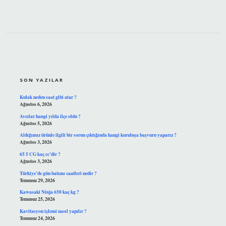
SIDEBAR
SON YAZILAR
Kulak neden saat gibi atar ?
Ağustos 6, 2026
Avcılar hangi yılda ilçe oldu ?
Ağustos 5, 2026
Aldığımız ürünle ilgili bir sorun çıktığında hangi kuruluşa başvuru yaparız ?
Ağustos 3, 2026
65 5 CG kaç cc’dir ?
Ağustos 3, 2026
Türkiye’de gün batımı saatleri nedir ?
Temmuz 29, 2026
Kawasaki Ninja 650 kaç kg ?
Temmuz 25, 2026
Kavitasyon işlemi nasıl yapılır ?
Temmuz 24, 2026