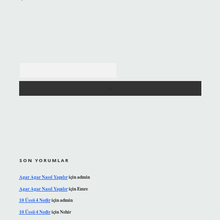
Arama
SON YORUMLAR
Agar Agar Nasıl Yapılır
için
admin
Agar Agar Nasıl Yapılır
için
Emre
10 Üssü 4 Nedir
için
admin
10 Üssü 4 Nedir
için
Nehir