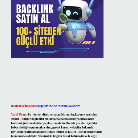
Reklam ve İletişim:
Skype: live:.cid.575569c608265c69
Yasal Uyarı:
Bu internet sitesi, herhangi bir marka, kurum veya şahıs
şirketi ile hiçbir bağlantısı bulunmamaktadır. Sitede yalnızca kendi
hazırladığımız makaleler paylaşılmaktadır. Burada yer alan içerikler
haber niteliği taşımamakta olup, gerçek kurum ve kişiler hakkında
paylaşım yapılmamaktadır. Gerçek kurum ve kişiler ile isim benzerlikleri
tamamen tesadüfidir. Sitemizdeki bilgiler taslak halindedir ve tavsiye