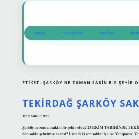
Anasayfa
Gizlilik Politikası
Yasal Uyarı
Hakkım
ETIKET:
ŞARKÖY NE ZAMAN SAKIN BIR ŞEHIR 
TEKIRDAĞ ŞARKÖY SAK
Tarih: Ekim 16, 2024
Şarköy ne zaman sakin bir şehir oldu? 23 EKİM TARİHİN
Son sakin şehrimiz neresi? Listedeki son sakin ilçe ise Yenipazar. Y