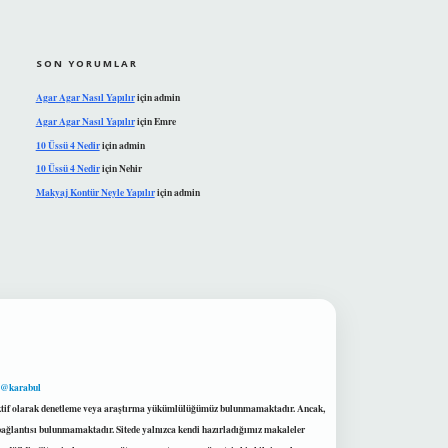
SON YORUMLAR
Agar Agar Nasıl Yapılır
için
admin
Agar Agar Nasıl Yapılır
için
Emre
10 Üssü 4 Nedir
için
admin
10 Üssü 4 Nedir
için
Nehir
Makyaj Kontür Neyle Yapılır
için
admin
 @karabul
proaktif olarak denetleme veya araştırma yükümlülüğümüz bulunmamaktadır. Ancak,
r bağlantısı bulunmamaktadır. Sitede yalnızca kendi hazırladığımız makaleler