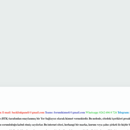
m:
E-mail:
backlinkpaneli@gmail.com
Teams:
forumhizmeti@gmail.com
Whatsapp: 0262 606 0 726
Telegram:
mu (BTK) tarafından onaylanmış bir Yer Sağlayıcı olarak hizmet vermektedir. Bu nedenle, sitedeki içerikleri 
 sorumluluğu kabul etmiş sayılırlar. Bu internet sitesi, herhangi bir marka, kurum veya şahıs şirketi ile hiçbi