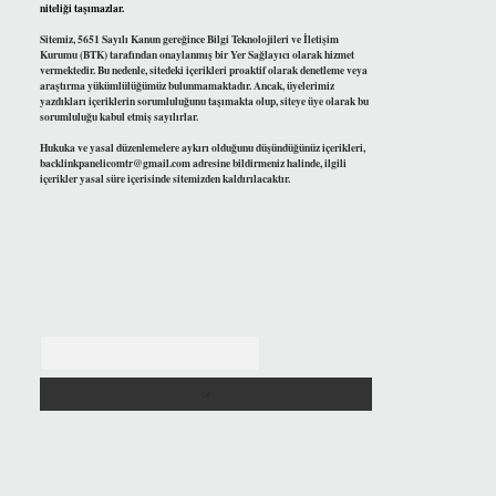
niteliği taşımazlar.
Sitemiz, 5651 Sayılı Kanun gereğince Bilgi Teknolojileri ve İletişim
Kurumu (BTK) tarafından onaylanmış bir Yer Sağlayıcı olarak hizmet
vermektedir. Bu nedenle, sitedeki içerikleri proaktif olarak denetleme veya
araştırma yükümlülüğümüz bulunmamaktadır. Ancak, üyelerimiz
yazdıkları içeriklerin sorumluluğunu taşımakta olup, siteye üye olarak bu
sorumluluğu kabul etmiş sayılırlar.
Hukuka ve yasal düzenlemelere aykırı olduğunu düşündüğünüz içerikleri,
backlinkpanelicomtr@gmail.com
adresine bildirmeniz halinde, ilgili
içerikler yasal süre içerisinde sitemizden kaldırılacaktır.
Arama