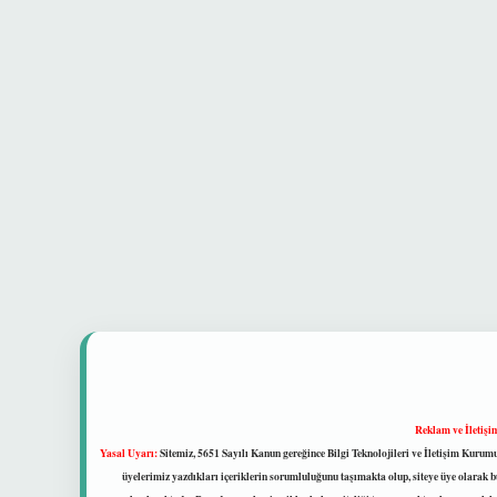
Reklam ve İletişi
Yasal Uyarı:
Sitemiz, 5651 Sayılı Kanun gereğince Bilgi Teknolojileri ve İletişim Kuru
üyelerimiz yazdıkları içeriklerin sorumluluğunu taşımakta olup, siteye üye olarak bu