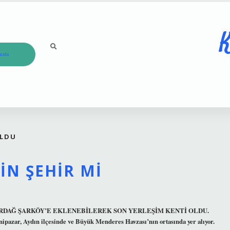
K
ızda
OLDU
IN ŞEHIR MI
DE TEKİRDAĞ ŞARKÖY’E EKLENEBİLEREK SON YERLEŞİM KENTİ OLDU.
enipazar, Aydın ilçesinde ve Büyük Menderes Havzası’nın ortasında yer alıyor.