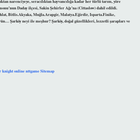
tan narenciyeye, seracılıktan hayvancılığa kadar her türlü tarım, yöre
monu’nun Daday ilçesi, Sakin Şehirler Ağı’na (Cittaslow) dahil edildi.
hlat, Bitlis.Akyaka, Muğla.Arapgir, Malatya.Eğirdir, Isparta.Finike,
n… Şarköy neyi ile meşhur? Şarköy, doğal güzellikleri, lezzetli şarapları ve
r
knight online
nttgame
Sitemap