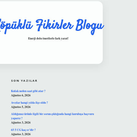
öpüklü Fikirler Blogu
Enerji dolu önerilerle fark yarat!
SIDEBAR
hiltonbet güvenilir mi
SON YAZILAR
Kulak neden saat gibi atar ?
Ağustos 6, 2026
Avcılar hangi yılda ilçe oldu ?
Ağustos 5, 2026
Aldığımız ürünle ilgili bir sorun çıktığında hangi kuruluşa başvuru
yaparız ?
Ağustos 3, 2026
65 5 CG kaç cc’dir ?
Ağustos 3, 2026