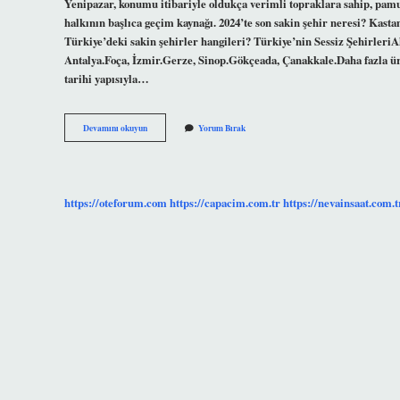
Yenipazar, konumu itibariyle oldukça verimli topraklara sahip, pamuk
halkının başlıca geçim kaynağı. 2024’te son sakin şehir neresi? Kasta
Türkiye’deki sakin şehirler hangileri? Türkiye’nin Sessiz ŞehirleriA
Antalya.Foça, İzmir.Gerze, Sinop.Gökçeada, Çanakkale.Daha fazla ürü
tarihi yapısıyla…
Tekirdağ
Devamını okuyun
Yorum Bırak
Şarköy
Sakin
Şehir
Mi
https://oteforum.com
https://capacim.com.tr
https://nevainsaat.com.t