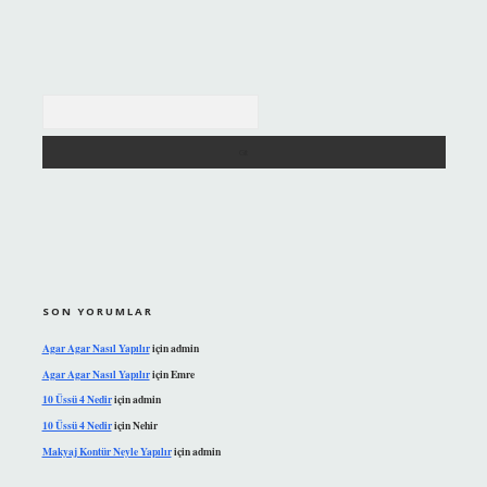
Arama
SON YORUMLAR
Agar Agar Nasıl Yapılır
için
admin
Agar Agar Nasıl Yapılır
için
Emre
10 Üssü 4 Nedir
için
admin
10 Üssü 4 Nedir
için
Nehir
Makyaj Kontür Neyle Yapılır
için
admin