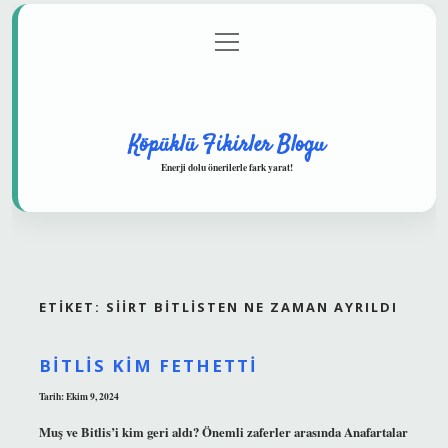
menüyü
Anasayfa
Gizlilik Politikası
Yasal Uyarı
aç
Hakkımızda
Köpüklü Fikirler Blogu
Enerji dolu önerilerle fark yarat!
ETIKET:
SIIRT BITLISTEN NE ZAMAN AYRILDI
BITLIS KIM FETHETTI
Tarih: Ekim 9, 2024
Muş ve Bitlis’i kim geri aldı? Önemli zaferler arasında Anafartalar