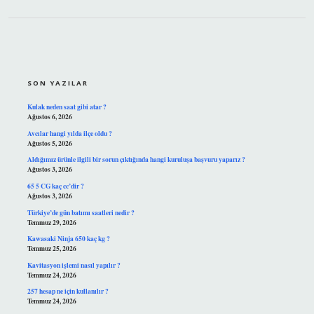
SIDEBAR
SON YAZILAR
Kulak neden saat gibi atar ?
Ağustos 6, 2026
Avcılar hangi yılda ilçe oldu ?
Ağustos 5, 2026
Aldığımız ürünle ilgili bir sorun çıktığında hangi kuruluşa başvuru yaparız ?
Ağustos 3, 2026
65 5 CG kaç cc’dir ?
Ağustos 3, 2026
Türkiye’de gün batımı saatleri nedir ?
Temmuz 29, 2026
Kawasaki Ninja 650 kaç kg ?
Temmuz 25, 2026
Kavitasyon işlemi nasıl yapılır ?
Temmuz 24, 2026
257 hesap ne için kullanılır ?
Temmuz 24, 2026