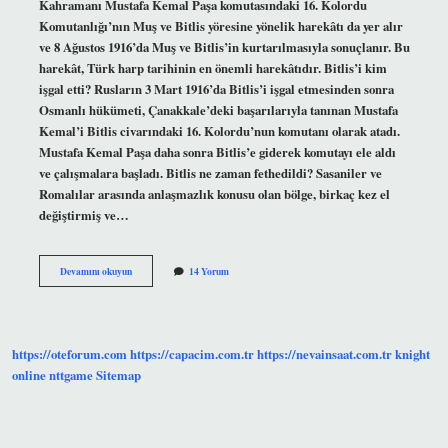
Kahramanı Mustafa Kemal Paşa komutasındaki 16. Kolordu
Komutanlığı’nın Muş ve Bitlis yöresine yönelik harekâtı da yer alır
ve 8 Ağustos 1916’da Muş ve Bitlis’in kurtarılmasıyla sonuçlanır. Bu
harekât, Türk harp tarihinin en önemli harekâtıdır. Bitlis’i kim
işgal etti? Rusların 3 Mart 1916’da Bitlis’i işgal etmesinden sonra
Osmanlı hükümeti, Çanakkale’deki başarılarıyla tanınan Mustafa
Kemal’i Bitlis civarındaki 16. Kolordu’nun komutanı olarak atadı.
Mustafa Kemal Paşa daha sonra Bitlis’e giderek komutayı ele aldı
ve çalışmalara başladı. Bitlis ne zaman fethedildi? Sasaniler ve
Romalılar arasında anlaşmazlık konusu olan bölge, birkaç kez el
değiştirmiş ve…
Bitlis
Devamını okuyun
14 Yorum
Kim
Fethetti
https://oteforum.com
https://capacim.com.tr
https://nevainsaat.com.tr
knight
online
nttgame
Sitemap