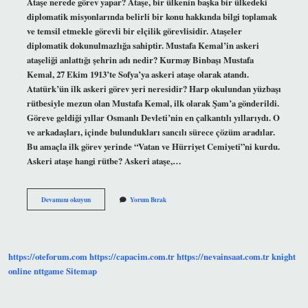
Ataşe nerede görev yapar? Ataşe, bir ülkenin başka bir ülkedeki
diplomatik misyonlarında belirli bir konu hakkında bilgi toplamak
ve temsil etmekle görevli bir elçilik görevlisidir. Ataşeler
diplomatik dokunulmazlığa sahiptir. Mustafa Kemal’in askeri
ataşeliği anlattığı şehrin adı nedir? Kurmay Binbaşı Mustafa
Kemal, 27 Ekim 1913’te Sofya’ya askeri ataşe olarak atandı.
Atatürk’ün ilk askeri görev yeri neresidir? Harp okulundan yüzbaşı
rütbesiyle mezun olan Mustafa Kemal, ilk olarak Şam’a gönderildi.
Göreve geldiği yıllar Osmanlı Devleti’nin en çalkantılı yıllarıydı. O
ve arkadaşları, içinde bulundukları sancılı sürece çözüm aradılar.
Bu amaçla ilk görev yerinde “Vatan ve Hürriyet Cemiyeti”ni kurdu.
Askeri ataşe hangi rütbe? Askeri ataşe,…
Askeri
Devamını okuyun
Yorum Bırak
Ataşe
Olarak
Çalıştığı
Şehir
Neresidir
https://oteforum.com
https://capacim.com.tr
https://nevainsaat.com.tr
knight
online
nttgame
Sitemap