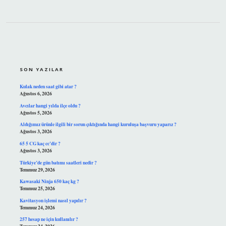
SIDEBAR
SON YAZILAR
Kulak neden saat gibi atar ?
Ağustos 6, 2026
Avcılar hangi yılda ilçe oldu ?
Ağustos 5, 2026
Aldığımız ürünle ilgili bir sorun çıktığında hangi kuruluşa başvuru yaparız ?
Ağustos 3, 2026
65 5 CG kaç cc’dir ?
Ağustos 3, 2026
Türkiye’de gün batımı saatleri nedir ?
Temmuz 29, 2026
Kawasaki Ninja 650 kaç kg ?
Temmuz 25, 2026
Kavitasyon işlemi nasıl yapılır ?
Temmuz 24, 2026
257 hesap ne için kullanılır ?