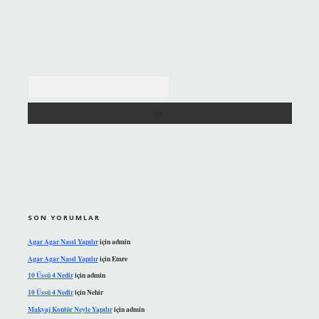
Arama
SON YORUMLAR
Agar Agar Nasıl Yapılır
için
admin
Agar Agar Nasıl Yapılır
için
Emre
10 Üssü 4 Nedir
için
admin
10 Üssü 4 Nedir
için
Nehir
Makyaj Kontür Neyle Yapılır
için
admin