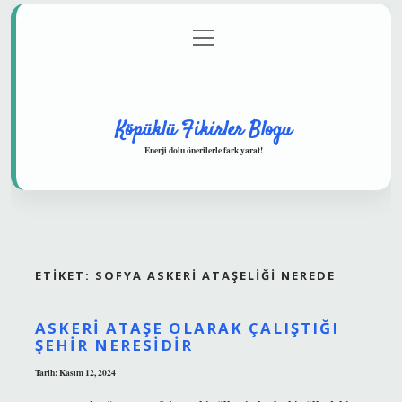
menüyü
Anasayfa
Gizlilik Politikası
Yasal Uyarı
aç
Hakkımızda
Köpüklü Fikirler Blogu
Enerji dolu önerilerle fark yarat!
ETIKET:
SOFYA ASKERI ATAŞELIĞI NEREDE
ASKERI ATAŞE OLARAK ÇALIŞTIĞI
ŞEHIR NERESIDIR
Tarih: Kasım 12, 2024