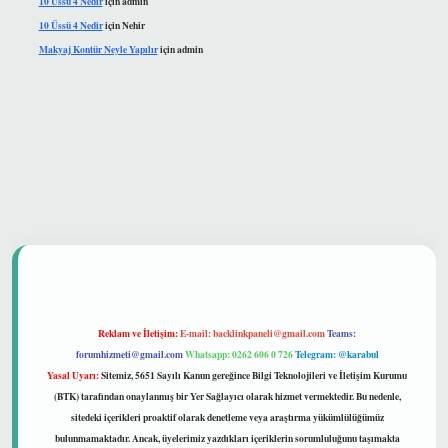
10 Üssü 4 Nedir
için
admin
10 Üssü 4 Nedir
için
Nehir
Makyaj Kontür Neyle Yapılır
için
admin
 güvenilir mi
Reklam ve İletişim:
E-mail:
backlinkpaneli@gmail.com
Teams:
forumhizmeti@gmail.com
Whatsapp: 0262 606 0 726
Telegram: @karabul
Yasal Uyarı:
Sitemiz, 5651 Sayılı Kanun gereğince Bilgi Teknolojileri ve İletişim Kurumu
(BTK) tarafından onaylanmış bir Yer Sağlayıcı olarak hizmet vermektedir. Bu nedenle,
sitedeki içerikleri proaktif olarak denetleme veya araştırma yükümlülüğümüz
bulunmamaktadır. Ancak, üyelerimiz yazdıkları içeriklerin sorumluluğunu taşımakta