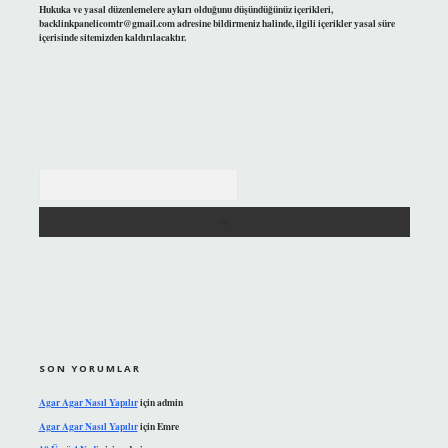
Hukuka ve yasal düzenlemelere aykırı olduğunu düşündüğünüz içerikleri,
backlinkpanelicomtr@gmail.com
adresine bildirmeniz halinde, ilgili içerikler yasal süre
içerisinde sitemizden kaldırılacaktır.
Arama
SON YORUMLAR
Agar Agar Nasıl Yapılır
için
admin
Agar Agar Nasıl Yapılır
için
Emre