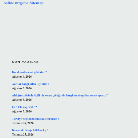
online
nttgame
Sitemap
SIDEBAR
SON YAZILAR
Kulak neden saat gibi atar ?
Ağustos 6, 2026
Avcılar hangi yılda ilçe oldu ?
Ağustos 5, 2026
Aldığımız ürünle ilgili bir sorun çıktığında hangi kuruluşa başvuru yaparız ?
Ağustos 3, 2026
65 5 CG kaç cc’dir ?
Ağustos 3, 2026
Türkiye’de gün batımı saatleri nedir ?
Temmuz 29, 2026
Kawasaki Ninja 650 kaç kg ?
Temmuz 25, 2026