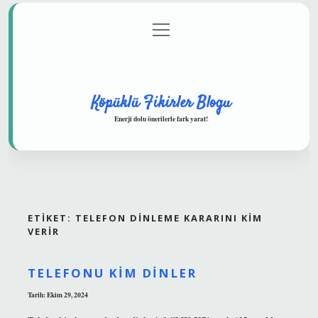
menüyü
Anasayfa
Gizlilik Politikası
Yasal Uyarı
aç
Hakkımızda
Köpüklü Fikirler Blogu
Enerji dolu önerilerle fark yarat!
ETIKET:
TELEFON DINLEME KARARINI KIM
VERIR
TELEFONU KIM DINLER
Tarih: Ekim 29, 2024