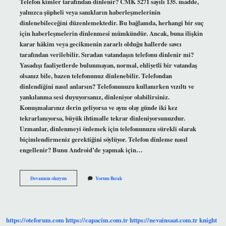
Telefon kimler tarafından dinlenir? CMK 5271 sayılı 135. madde,
yalnızca şüpheli veya sanıkların haberleşmelerinin
dinlenebileceğini düzenlemektedir. Bu bağlamda, herhangi bir suç
için haberleşmelerin dinlenmesi mümkündür. Ancak, buna ilişkin
karar hâkim veya gecikmenin zararlı olduğu hallerde savcı
tarafından verilebilir. Sıradan vatandaşın telefonu dinlenir mi?
Yasadışı faaliyetlerde bulunmayan, normal, ehliyetli bir vatandaş
olsanız bile, bazen telefonunuz dinlenebilir. Telefondan
dinlendiğini nasıl anlarsın? Telefonunuzu kullanırken vızıltı ve
yankılanma sesi duyuyorsanız, dinleniyor olabilirsiniz.
Konuşmalarınız derin geliyorsa ve aynı olay günde iki kez
tekrarlanıyorsa, büyük ihtimalle tekrar dinleniyorsunuzdur.
Uzmanlar, dinlenmeyi önlemek için telefonunuzu sürekli olarak
biçimlendirmeniz gerektiğini söylüyor. Telefon dinleme nasıl
engellenir? Bunu Android’de yapmak için…
Telefonu
Devamını okuyun
Yorum Bırak
Kim
Dinler
https://oteforum.com
https://capacim.com.tr
https://nevainsaat.com.tr
knight