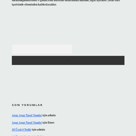
backlinkpanelicomtr@gmail.com
adresine bildirmeniz halinde, ilgili içerikler yasal süre
içerisinde sitemizden kaldırılacaktır.
Arama
SON YORUMLAR
Agar Agar Nasıl Yapılır
için
admin
Agar Agar Nasıl Yapılır
için
Emre
10 Üssü 4 Nedir
için
admin