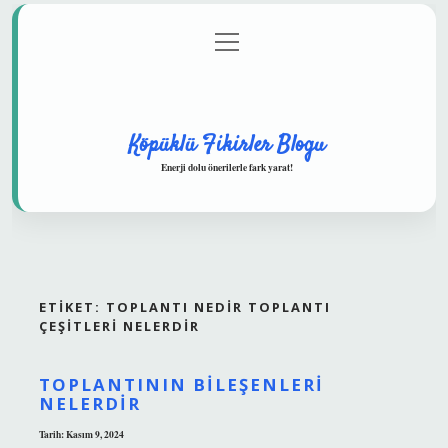
menüyü
Anasayfa
Gizlilik Politikası
Yasal Uyarı
aç
Hakkımızda
Köpüklü Fikirler Blogu
Enerji dolu önerilerle fark yarat!
ETIKET:
TOPLANTI NEDIR TOPLANTI
ÇEŞITLERI NELERDIR
TOPLANTININ BILEŞENLERI
NELERDIR
Tarih: Kasım 9, 2024