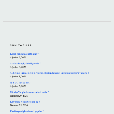
SIDEBAR
SON YAZILAR
Kulak neden saat gibi atar ?
Ağustos 6, 2026
Avcılar hangi yılda ilçe oldu ?
Ağustos 5, 2026
Aldığımız ürünle ilgili bir sorun çıktığında hangi kuruluşa başvuru yaparız ?
Ağustos 3, 2026
65 5 CG kaç cc’dir ?
Ağustos 3, 2026
Türkiye’de gün batımı saatleri nedir ?
Temmuz 29, 2026
Kawasaki Ninja 650 kaç kg ?
Temmuz 25, 2026
Kavitasyon işlemi nasıl yapılır ?