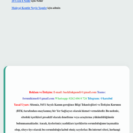
10 Üssü 4 Nedir
için
Nehir
Makyaj Kontür Neyle Yapılır
için
admin
 güvenilir mi
Reklam ve İletişim:
E-mail:
backlinkpaneli@gmail.com
Teams:
forumhizmeti@gmail.com
Whatsapp: 0262 606 0 726
Telegram: @karabul
Yasal Uyarı:
Sitemiz, 5651 Sayılı Kanun gereğince Bilgi Teknolojileri ve İletişim Kurumu
(BTK) tarafından onaylanmış bir Yer Sağlayıcı olarak hizmet vermektedir. Bu nedenle,
sitedeki içerikleri proaktif olarak denetleme veya araştırma yükümlülüğümüz
bulunmamaktadır. Ancak, üyelerimiz yazdıkları içeriklerin sorumluluğunu taşımakta
olup, siteye üye olarak bu sorumluluğu kabul etmiş sayılırlar. Bu internet sitesi, herhangi