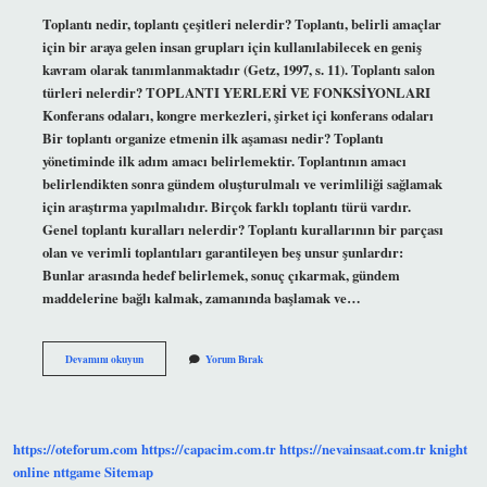
Toplantı nedir, toplantı çeşitleri nelerdir? Toplantı, belirli amaçlar
için bir araya gelen insan grupları için kullanılabilecek en geniş
kavram olarak tanımlanmaktadır (Getz, 1997, s. 11). Toplantı salon
türleri nelerdir? TOPLANTI YERLERİ VE FONKSİYONLARI
Konferans odaları, kongre merkezleri, şirket içi konferans odaları
Bir toplantı organize etmenin ilk aşaması nedir? Toplantı
yönetiminde ilk adım amacı belirlemektir. Toplantının amacı
belirlendikten sonra gündem oluşturulmalı ve verimliliği sağlamak
için araştırma yapılmalıdır. Birçok farklı toplantı türü vardır.
Genel toplantı kuralları nelerdir? Toplantı kurallarının bir parçası
olan ve verimli toplantıları garantileyen beş unsur şunlardır:
Bunlar arasında hedef belirlemek, sonuç çıkarmak, gündem
maddelerine bağlı kalmak, zamanında başlamak ve…
Toplantının
Devamını okuyun
Yorum Bırak
Bileşenleri
Nelerdir
https://oteforum.com
https://capacim.com.tr
https://nevainsaat.com.tr
knight
online
nttgame
Sitemap