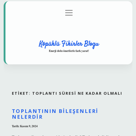
menüyü
Anasayfa
Gizlilik Politikası
Yasal Uyarı
aç
Hakkımızda
Köpüklü Fikirler Blogu
Enerji dolu önerilerle fark yarat!
ETIKET:
TOPLANTI SÜRESI NE KADAR OLMALI
TOPLANTININ BILEŞENLERI
NELERDIR
Tarih: Kasım 9, 2024