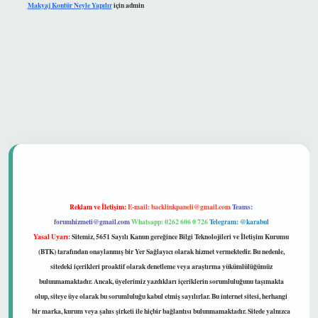
Makyaj Kontür Neyle Yapılır
için
admin
 güvenilir mi
Reklam ve İletişim:
E-mail:
backlinkpaneli@gmail.com
Teams:
forumhizmeti@gmail.com
Whatsapp: 0262 606 0 726
Telegram: @karabul
Yasal Uyarı:
Sitemiz, 5651 Sayılı Kanun gereğince Bilgi Teknolojileri ve İletişim Kurumu
(BTK) tarafından onaylanmış bir Yer Sağlayıcı olarak hizmet vermektedir. Bu nedenle,
sitedeki içerikleri proaktif olarak denetleme veya araştırma yükümlülüğümüz
bulunmamaktadır. Ancak, üyelerimiz yazdıkları içeriklerin sorumluluğunu taşımakta
olup, siteye üye olarak bu sorumluluğu kabul etmiş sayılırlar. Bu internet sitesi, herhangi
bir marka, kurum veya şahıs şirketi ile hiçbir bağlantısı bulunmamaktadır. Sitede yalnızca