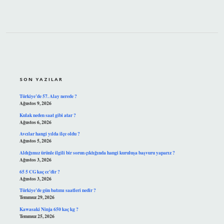
SIDEBAR
SON YAZILAR
Türkiye’de 57. Alay nerede ?
Ağustos 9, 2026
Kulak neden saat gibi atar ?
Ağustos 6, 2026
Avcılar hangi yılda ilçe oldu ?
Ağustos 5, 2026
Aldığımız ürünle ilgili bir sorun çıktığında hangi kuruluşa başvuru yaparız ?
Ağustos 3, 2026
65 5 CG kaç cc’dir ?
Ağustos 3, 2026
Türkiye’de gün batımı saatleri nedir ?
Temmuz 29, 2026
Kawasaki Ninja 650 kaç kg ?
Temmuz 25, 2026