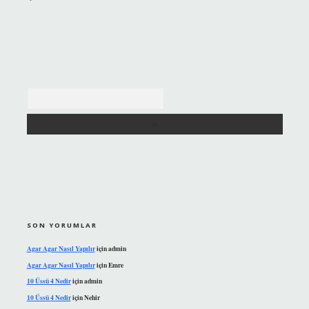
Arama
SON YORUMLAR
Agar Agar Nasıl Yapılır
için
admin
Agar Agar Nasıl Yapılır
için
Emre
10 Üssü 4 Nedir
için
admin
10 Üssü 4 Nedir
için
Nehir