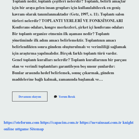
Toplantı nedir, toplantı çeşitleri nelerdir? Toplantı, belirli amaçlar
için bir araya gelen insan grupları için kullanılabilecek en geniş
kavram olarak tanımlanmaktadır (Getz, 1997, s. 11). Toplantı salon
türleri nelerdir? TOPLANTI YERLERİ VE FONKSİYONLARI
Konferans odaları, kongre merkezleri, şirket içi konferans odaları
Bir toplantı organize etmenin ilk aşaması nedir? Toplantı
yönetiminde ilk adım amacı belirlemektir. Toplantının amacı
belirlendikten sonra gündem oluşturulmalı ve verimliliği sağlamak
için araştırma yapılmalıdır. Birçok farklı toplantı türü vardır.
Genel toplantı kuralları nelerdir? Toplantı kurallarının bir parçası
olan ve verimli toplantıları garantileyen beş unsur şunlardır:
Bunlar arasında hedef belirlemek, sonuç çıkarmak, gündem
maddelerine bağlı kalmak, zamanında başlamak ve…
Toplantının
Devamını okuyun
Yorum Bırak
Bileşenleri
Nelerdir
https://oteforum.com
https://capacim.com.tr
https://nevainsaat.com.tr
knight
online
nttgame
Sitemap