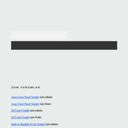
Arama
SON YORUMLAR
Agar Agar Nasıl Yapılır
için
admin
Agar Agar Nasıl Yapılır
için
Emre
10 Üssü 4 Nedir
için
admin
10 Üssü 4 Nedir
için
Nehir
Makyaj Kontür Neyle Yapılır
için
admin