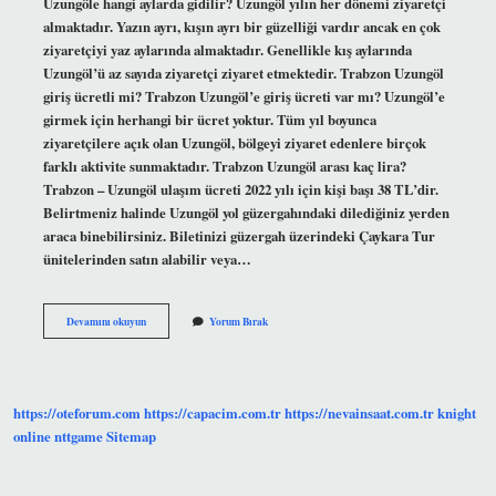
Uzungöle hangi aylarda gidilir? Uzungöl yılın her dönemi ziyaretçi
almaktadır. Yazın ayrı, kışın ayrı bir güzelliği vardır ancak en çok
ziyaretçiyi yaz aylarında almaktadır. Genellikle kış aylarında
Uzungöl’ü az sayıda ziyaretçi ziyaret etmektedir. Trabzon Uzungöl
giriş ücretli mi? Trabzon Uzungöl’e giriş ücreti var mı? Uzungöl’e
girmek için herhangi bir ücret yoktur. Tüm yıl boyunca
ziyaretçilere açık olan Uzungöl, bölgeyi ziyaret edenlere birçok
farklı aktivite sunmaktadır. Trabzon Uzungöl arası kaç lira?
Trabzon – Uzungöl ulaşım ücreti 2022 yılı için kişi başı 38 TL’dir.
Belirtmeniz halinde Uzungöl yol güzergahındaki dilediğiniz yerden
araca binebilirsiniz. Biletinizi güzergah üzerindeki Çaykara Tur
ünitelerinden satın alabilir veya…
Trabzon
Devamını okuyun
Yorum Bırak
Uzungöl
E
Ne
Zaman
Gidilir
https://oteforum.com
https://capacim.com.tr
https://nevainsaat.com.tr
knight
online
nttgame
Sitemap