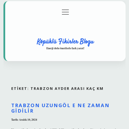
menüyü
Anasayfa
Gizlilik Politikası
Yasal Uyarı
aç
Hakkımızda
Köpüklü Fikirler Blogu
Enerji dolu önerilerle fark yarat!
ETIKET:
TRABZON AYDER ARASI KAÇ KM
TRABZON UZUNGÖL E NE ZAMAN
GIDILIR
Tarih: Aralık 10, 2024