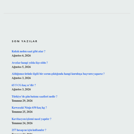
SIDEBAR
SON YAZILAR
Kulak neden saat gibi atar ?
Ağustos 6, 2026
Avcılar hangi yılda ilçe oldu ?
Ağustos 5, 2026
Aldığımız ürünle ilgili bir sorun çıktığında hangi kuruluşa başvuru yaparız ?
Ağustos 3, 2026
65 5 CG kaç cc’dir ?
Ağustos 3, 2026
Türkiye’de gün batımı saatleri nedir ?
Temmuz 29, 2026
Kawasaki Ninja 650 kaç kg ?
Temmuz 25, 2026
Kavitasyon işlemi nasıl yapılır ?
Temmuz 24, 2026
257 hesap ne için kullanılır ?