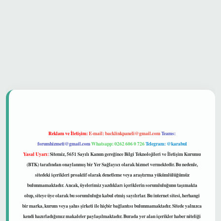
 güvenilir mi
Reklam ve İletişim:
E-mail:
backlinkpaneli@gmail.com
Teams:
forumhizmeti@gmail.com
Whatsapp: 0262 606 0 726
Telegram: @karabul
Yasal Uyarı:
Sitemiz, 5651 Sayılı Kanun gereğince Bilgi Teknolojileri ve İletişim Kurumu
(BTK) tarafından onaylanmış bir Yer Sağlayıcı olarak hizmet vermektedir. Bu nedenle,
sitedeki içerikleri proaktif olarak denetleme veya araştırma yükümlülüğümüz
bulunmamaktadır. Ancak, üyelerimiz yazdıkları içeriklerin sorumluluğunu taşımakta
olup, siteye üye olarak bu sorumluluğu kabul etmiş sayılırlar. Bu internet sitesi, herhangi
bir marka, kurum veya şahıs şirketi ile hiçbir bağlantısı bulunmamaktadır. Sitede yalnızca
kendi hazırladığımız makaleler paylaşılmaktadır. Burada yer alan içerikler haber niteliği