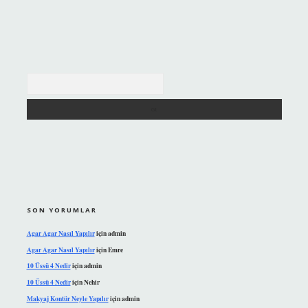
Arama
SON YORUMLAR
Agar Agar Nasıl Yapılır
için
admin
Agar Agar Nasıl Yapılır
için
Emre
10 Üssü 4 Nedir
için
admin
10 Üssü 4 Nedir
için
Nehir
Makyaj Kontür Neyle Yapılır
için
admin