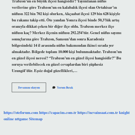
Trabzon’un en büyük ilçesi hangisidir? Yayımlanan nüfus
verilerine göre Trabzon’un en kalabalık ilçesi olan Ortahisar’ın
nüfusu 322 bin 702 kişi olurken, Akçaabat ilçesi 129 bin 628 kişiyle
bu rakamı takip etti. Öte yandan Yomra ilçesi binde 50,3’lük artış
oranıyla dikkat çeken bir diğer ilçe oldu. Trabzon merkez ilçe
nüfusu kaç? Merkez ilçenin nüfusu 292.254’tür. Genel nüfus sayımı
sonuçlarına göre Trabzon, Samsun’dan sonra Karadeniz
bölgesindeki 14 il arasında nüfus bakımından ikinci sırada yer
almaktadır. Bölgede toplam 10.000 kişi bulunmaktadır. Trabzon’un
en güzel ilçesi neresi? “Trabzon’un en güzel ilçesi hangisidir?” Bu
soruya verilebilecek en güzel cevaplardan biri şüphesiz
Uzungöl’dür. Eşsiz doğal güzellikleri,…
Trabzonun
Devamını okuyun
Yorum Bırak
En
Kalabalık
Ilçesi
Neresidir
https://oteforum.com
https://capacim.com.tr
https://nevainsaat.com.tr
knight
online
nttgame
Sitemap