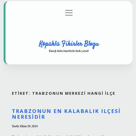
menüyü
Anasayfa
Gizlilik Politikası
Yasal Uyarı
aç
Hakkımızda
Köpüklü Fikirler Blogu
Enerji dolu önerilerle fark yarat!
ETIKET:
TRABZONUN MERKEZI HANGI ILÇE
TRABZONUN EN KALABALIK ILÇESI
NERESIDIR
Tarih: Ekim 29, 2024