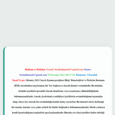
güvenilir mi
Reklam ve İletişim:
E-mail:
backlinkpaneli@gmail.com
Teams:
forumhizmeti@gmail.com
Whatsapp: 0262 606 0 726
Telegram: @karabul
Yasal Uyarı:
Sitemiz, 5651 Sayılı Kanun gereğince Bilgi Teknolojileri ve İletişim Kurumu
(BTK) tarafından onaylanmış bir Yer Sağlayıcı olarak hizmet vermektedir. Bu nedenle,
sitedeki içerikleri proaktif olarak denetleme veya araştırma yükümlülüğümüz
bulunmamaktadır. Ancak, üyelerimiz yazdıkları içeriklerin sorumluluğunu taşımakta
olup, siteye üye olarak bu sorumluluğu kabul etmiş sayılırlar. Bu internet sitesi, herhangi
bir marka, kurum veya şahıs şirketi ile hiçbir bağlantısı bulunmamaktadır. Sitede yalnızca
kendi hazırladığımız makaleler paylaşılmaktadır. Burada yer alan içerikler haber niteliği