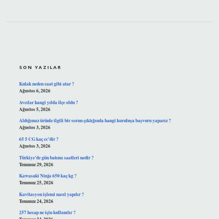
SIDEBAR
SON YAZILAR
Kulak neden saat gibi atar ?
Ağustos 6, 2026
Avcılar hangi yılda ilçe oldu ?
Ağustos 5, 2026
Aldığımız ürünle ilgili bir sorun çıktığında hangi kuruluşa başvuru yaparız ?
Ağustos 3, 2026
65 5 CG kaç cc’dir ?
Ağustos 3, 2026
Türkiye’de gün batımı saatleri nedir ?
Temmuz 29, 2026
Kawasaki Ninja 650 kaç kg ?
Temmuz 25, 2026
Kavitasyon işlemi nasıl yapılır ?
Temmuz 24, 2026
257 hesap ne için kullanılır ?