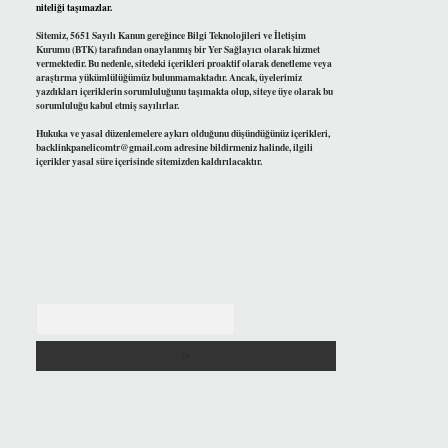
niteliği taşımazlar.
Sitemiz, 5651 Sayılı Kanun gereğince Bilgi Teknolojileri ve İletişim
Kurumu (BTK) tarafından onaylanmış bir Yer Sağlayıcı olarak hizmet
vermektedir. Bu nedenle, sitedeki içerikleri proaktif olarak denetleme veya
araştırma yükümlülüğümüz bulunmamaktadır. Ancak, üyelerimiz
yazdıkları içeriklerin sorumluluğunu taşımakta olup, siteye üye olarak bu
sorumluluğu kabul etmiş sayılırlar.
Hukuka ve yasal düzenlemelere aykırı olduğunu düşündüğünüz içerikleri,
backlinkpanelicomtr@gmail.com
adresine bildirmeniz halinde, ilgili
içerikler yasal süre içerisinde sitemizden kaldırılacaktır.
Arama