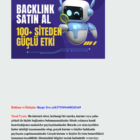
Reklam ve İletişim:
Skype: live:.cid.575569c608265c69
Yasal Uyarı:
Bu internet sitesi, herhangi bir marka, kurum veya şahıs
şirketi ile hiçbir bağlantısı bulunmamaktadır. Sitede yalnızca kendi
hazırladığımız makaleler paylaşılmaktadır. Burada yer alan içerikler
haber niteliği taşımamakta olup, gerçek kurum ve kişiler hakkında
paylaşım yapılmamaktadır. Gerçek kurum ve kişiler ile isim benzerlikleri
tamamen tesadüfidir. Sitemizdeki bilgiler taslak halindedir ve tavsiye