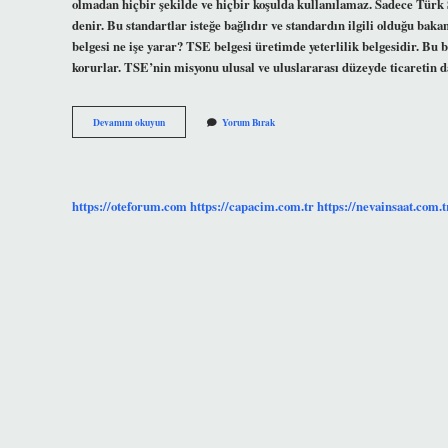
olmadan hiçbir şekilde ve hiçbir koşulda kullanılamaz. Sadece Türk 
denir. Bu standartlar isteğe bağlıdır ve standardın ilgili olduğu baka
belgesi ne işe yarar? TSE belgesi üretimde yeterlilik belgesidir. B
korurlar. TSE’nin misyonu ulusal ve uluslararası düzeyde ticaretin 
Tse
Devamını okuyun
Yorum Bırak
Belgesi
Almak
Zorunlu
Mu
https://oteforum.com
https://capacim.com.tr
https://nevainsaat.com.t