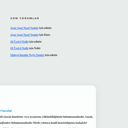
SON YORUMLAR
Agar Agar Nasıl Yapılır
için
admin
Agar Agar Nasıl Yapılır
için
Emre
10 Üssü 4 Nedir
için
admin
10 Üssü 4 Nedir
için
Nehir
Makyaj Kontür Neyle Yapılır
için
admin
 @karabul
proaktif olarak denetleme veya araştırma yükümlülüğümüz bulunmamaktadır. Ancak,
r bağlantısı bulunmamaktadır. Sitede yalnızca kendi hazırladığımız makaleler