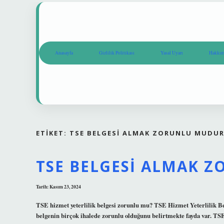
Anasayfa
Gizlilik Politikası
Yasal Uyarı
Hakkım
ETIKET:
TSE BELGESI ALMAK ZORUNLU MUDU
TSE BELGESI ALMAK 
Tarih: Kasım 23, 2024
TSE hizmet yeterlilik belgesi zorunlu mu? TSE Hizmet Yeterlilik Bel
belgenin birçok ihalede zorunlu olduğunu belirtmekte fayda var. T