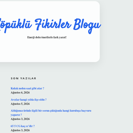
öpüklü Fikirler Blogu
Enerji dolu önerilerle fark yarat!
SIDEBAR
hiltonbet güvenilir mi
SON YAZILAR
Kulak neden saat gibi atar ?
Ağustos 6, 2026
Avcılar hangi yılda ilçe oldu ?
Ağustos 5, 2026
Aldığımız ürünle ilgili bir sorun çıktığında hangi kuruluşa başvuru
yaparız ?
Ağustos 3, 2026
65 5 CG kaç cc’dir ?
Ağustos 3, 2026