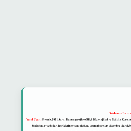
Reklam ve İletişi
Yasal Uyarı:
Sitemiz, 5651 Sayılı Kanun gereğince Bilgi Teknolojileri ve İletişim Kuru
üyelerimiz yazdıkları içeriklerin sorumluluğunu taşımakta olup, siteye üye olarak bu