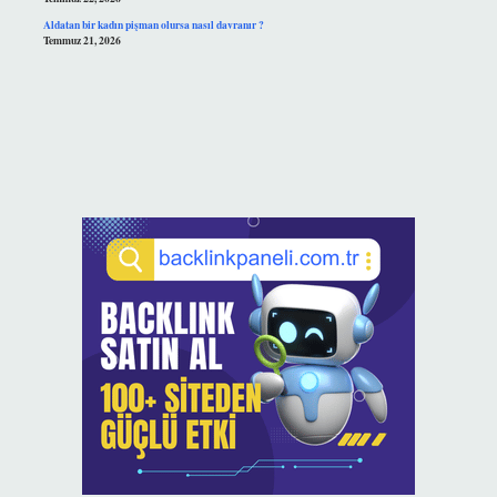
Aldatan bir kadın pişman olursa nasıl davranır ?
Temmuz 21, 2026