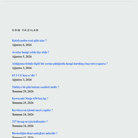
SIDEBAR
SON YAZILAR
Kulak neden saat gibi atar ?
Ağustos 6, 2026
Avcılar hangi yılda ilçe oldu ?
Ağustos 5, 2026
Aldığımız ürünle ilgili bir sorun çıktığında hangi kuruluşa başvuru yaparız ?
Ağustos 3, 2026
65 5 CG kaç cc’dir ?
Ağustos 3, 2026
Türkiye’de gün batımı saatleri nedir ?
Temmuz 29, 2026
Kawasaki Ninja 650 kaç kg ?
Temmuz 25, 2026
Kavitasyon işlemi nasıl yapılır ?
Temmuz 24, 2026
257 hesap ne için kullanılır ?
Temmuz 24, 2026
Hostesliğin dezavantajları nelerdir ?
Temmuz 22, 2026