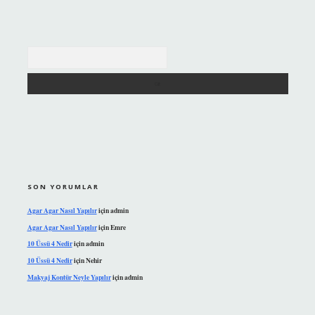
Arama
SON YORUMLAR
Agar Agar Nasıl Yapılır
için
admin
Agar Agar Nasıl Yapılır
için
Emre
10 Üssü 4 Nedir
için
admin
10 Üssü 4 Nedir
için
Nehir
Makyaj Kontür Neyle Yapılır
için
admin