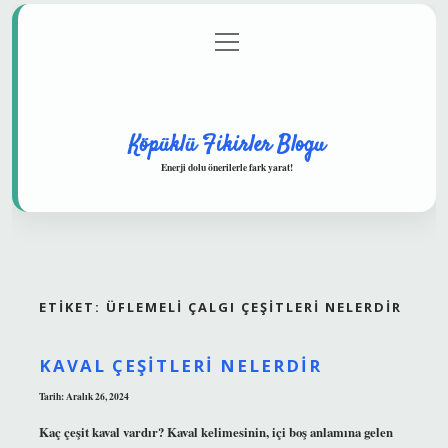
menüyü
Anasayfa
Gizlilik Politikası
Yasal Uyarı
aç
Hakkımızda
Köpüklü Fikirler Blogu
Enerji dolu önerilerle fark yarat!
ETIKET:
ÜFLEMELI ÇALGI ÇEŞITLERI NELERDIR
KAVAL ÇEŞITLERI NELERDIR
Tarih: Aralık 26, 2024
Kaç çeşit kaval vardır? Kaval kelimesinin, içi boş anlamına gelen