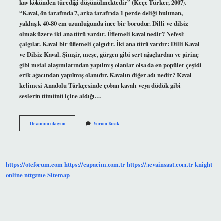
kav kökünden türediği düşünülmektedir” (Keçe Türker, 2007).
“Kaval, ön tarafında 7, arka tarafında 1 perde deliği bulunan,
yaklaşık 40-80 cm uzunluğunda ince bir borudur. Dilli ve dilsiz
olmak üzere iki ana türü vardır. Üflemeli kaval nedir? Nefesli
çalgılar. Kaval bir üflemeli çalgıdır. İki ana türü vardır: Dilli Kaval
ve Dilsiz Kaval. Şimşir, meşe, gürgen gibi sert ağaçlardan ve pirinç
gibi metal alaşımlarından yapılmış olanlar olsa da en popüler çeşidi
erik ağacından yapılmış olanıdır. Kavalın diğer adı nedir? Kaval
kelimesi Anadolu Türkçesinde çoban kavalı veya düdük gibi
seslerin tümünü içine aldığı…
Kaval
Devamını okuyun
Yorum Bırak
Çeşitleri
Nelerdir
https://oteforum.com
https://capacim.com.tr
https://nevainsaat.com.tr
knight
online
nttgame
Sitemap