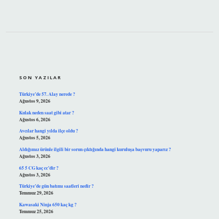
SIDEBAR
SON YAZILAR
Türkiye’de 57. Alay nerede ?
Ağustos 9, 2026
Kulak neden saat gibi atar ?
Ağustos 6, 2026
Avcılar hangi yılda ilçe oldu ?
Ağustos 5, 2026
Aldığımız ürünle ilgili bir sorun çıktığında hangi kuruluşa başvuru yaparız ?
Ağustos 3, 2026
65 5 CG kaç cc’dir ?
Ağustos 3, 2026
Türkiye’de gün batımı saatleri nedir ?
Temmuz 29, 2026
Kawasaki Ninja 650 kaç kg ?
Temmuz 25, 2026