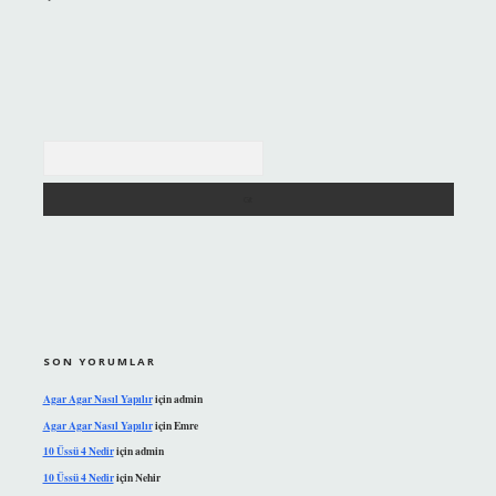
Arama
SON YORUMLAR
Agar Agar Nasıl Yapılır
için
admin
Agar Agar Nasıl Yapılır
için
Emre
10 Üssü 4 Nedir
için
admin
10 Üssü 4 Nedir
için
Nehir