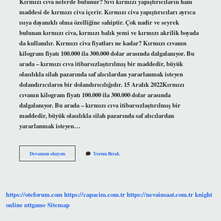
Kırmızı cıva nelerde bulunur? Sıvı kırmızı yapıştırıcıların ham
maddesi de kırmızı civa içerir. Kırmızı civa yapıştırıcıları ayrıca
ısıya dayanıklı olma özelliğine sahiptir. Çok nadir ve seyrek
bulunan kırmızı civa, kırmızı balık yemi ve kırmızı akrilik boyada
da kullanılır. Kırmızı civa fiyatları ne kadar? Kırmızı cıvanın
kilogram fiyatı 100.000 ila 300.000 dolar arasında dalgalanıyor. Bu
arada – kırmızı cıva itibarsızlaştırılmış bir maddedir, büyük
olasılıkla silah pazarında saf alıcılardan yararlanmak isteyen
dolandırıcıların bir dolandırıcılığıdır. 15 Aralık 2022Kırmızı
cıvanın kilogram fiyatı 100.000 ila 300.000 dolar arasında
dalgalanıyor. Bu arada – kırmızı cıva itibarsızlaştırılmış bir
maddedir, büyük olasılıkla silah pazarında saf alıcılardan
yararlanmak isteyen…
Kırmızı
Devamını okuyun
Yorum Bırak
Civa
Nerede
Bulabilirim
https://oteforum.com
https://capacim.com.tr
https://nevainsaat.com.tr
knight
online
nttgame
Sitemap