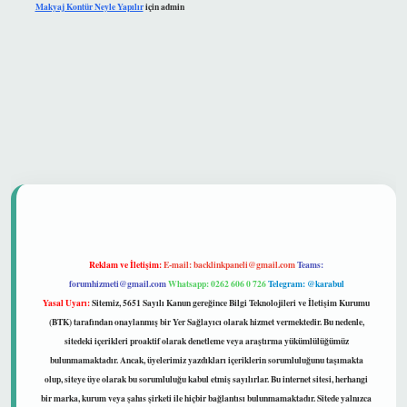
Makyaj Kontür Neyle Yapılır
için
admin
et güvenilir mi
Reklam ve İletişim:
E-mail:
backlinkpaneli@gmail.com
Teams:
forumhizmeti@gmail.com
Whatsapp: 0262 606 0 726
Telegram: @karabul
Yasal Uyarı:
Sitemiz, 5651 Sayılı Kanun gereğince Bilgi Teknolojileri ve İletişim Kurumu
(BTK) tarafından onaylanmış bir Yer Sağlayıcı olarak hizmet vermektedir. Bu nedenle,
sitedeki içerikleri proaktif olarak denetleme veya araştırma yükümlülüğümüz
bulunmamaktadır. Ancak, üyelerimiz yazdıkları içeriklerin sorumluluğunu taşımakta
olup, siteye üye olarak bu sorumluluğu kabul etmiş sayılırlar. Bu internet sitesi, herhangi
bir marka, kurum veya şahıs şirketi ile hiçbir bağlantısı bulunmamaktadır. Sitede yalnızca