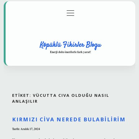
menüyü
Anasayfa
Gizlilik Politikası
Yasal Uyarı
aç
Hakkımızda
Köpüklü Fikirler Blogu
Enerji dolu önerilerle fark yarat!
ETIKET:
VÜCUTTA CIVA OLDUĞU NASIL
ANLAŞILIR
KIRMIZI CIVA NEREDE BULABILIRIM
Tarih: Aralık 17, 2024