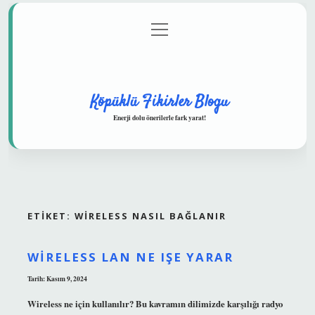
menüyü
Anasayfa
Gizlilik Politikası
Yasal Uyarı
aç
Hakkımızda
Köpüklü Fikirler Blogu
Enerji dolu önerilerle fark yarat!
ETIKET:
WIRELESS NASIL BAĞLANIR
WIRELESS LAN NE IŞE YARAR
Tarih: Kasım 9, 2024
Wireless ne için kullanılır? Bu kavramın dilimizde karşılığı radyo