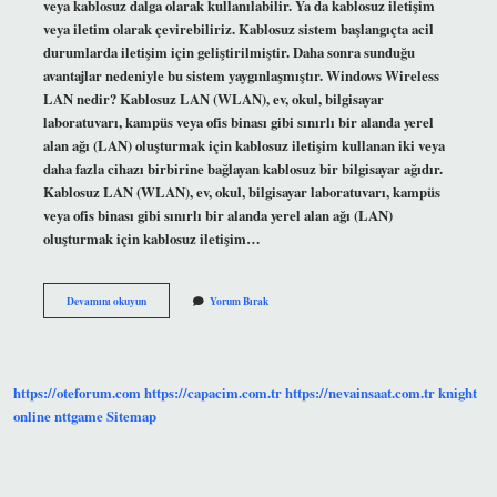
veya kablosuz dalga olarak kullanılabilir. Ya da kablosuz iletişim
veya iletim olarak çevirebiliriz. Kablosuz sistem başlangıçta acil
durumlarda iletişim için geliştirilmiştir. Daha sonra sunduğu
avantajlar nedeniyle bu sistem yaygınlaşmıştır. Windows Wireless
LAN nedir? Kablosuz LAN (WLAN), ev, okul, bilgisayar
laboratuvarı, kampüs veya ofis binası gibi sınırlı bir alanda yerel
alan ağı (LAN) oluşturmak için kablosuz iletişim kullanan iki veya
daha fazla cihazı birbirine bağlayan kablosuz bir bilgisayar ağıdır.
Kablosuz LAN (WLAN), ev, okul, bilgisayar laboratuvarı, kampüs
veya ofis binası gibi sınırlı bir alanda yerel alan ağı (LAN)
oluşturmak için kablosuz iletişim…
Wireless
Devamını okuyun
Yorum Bırak
Lan
Ne
Işe
Yarar
https://oteforum.com
https://capacim.com.tr
https://nevainsaat.com.tr
knight
online
nttgame
Sitemap