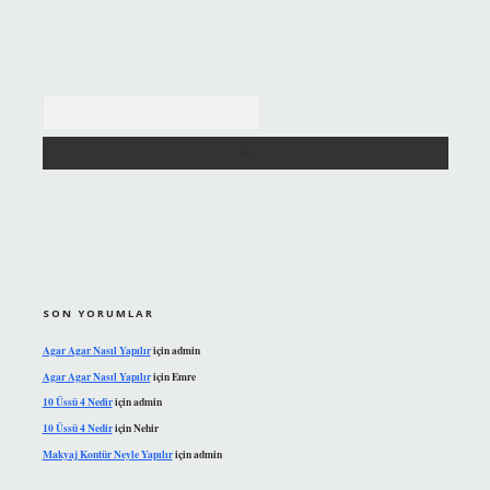
Arama
SON YORUMLAR
Agar Agar Nasıl Yapılır
için
admin
Agar Agar Nasıl Yapılır
için
Emre
10 Üssü 4 Nedir
için
admin
10 Üssü 4 Nedir
için
Nehir
Makyaj Kontür Neyle Yapılır
için
admin