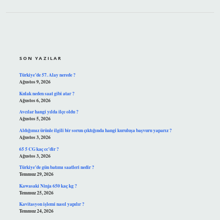
SIDEBAR
SON YAZILAR
Türkiye’de 57. Alay nerede ?
Ağustos 9, 2026
Kulak neden saat gibi atar ?
Ağustos 6, 2026
Avcılar hangi yılda ilçe oldu ?
Ağustos 5, 2026
Aldığımız ürünle ilgili bir sorun çıktığında hangi kuruluşa başvuru yaparız ?
Ağustos 3, 2026
65 5 CG kaç cc’dir ?
Ağustos 3, 2026
Türkiye’de gün batımı saatleri nedir ?
Temmuz 29, 2026
Kawasaki Ninja 650 kaç kg ?
Temmuz 25, 2026
Kavitasyon işlemi nasıl yapılır ?
Temmuz 24, 2026