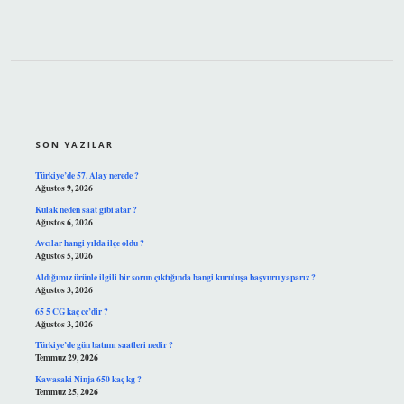
SIDEBAR
SON YAZILAR
Türkiye’de 57. Alay nerede ?
Ağustos 9, 2026
Kulak neden saat gibi atar ?
Ağustos 6, 2026
Avcılar hangi yılda ilçe oldu ?
Ağustos 5, 2026
Aldığımız ürünle ilgili bir sorun çıktığında hangi kuruluşa başvuru yaparız ?
Ağustos 3, 2026
65 5 CG kaç cc’dir ?
Ağustos 3, 2026
Türkiye’de gün batımı saatleri nedir ?
Temmuz 29, 2026
Kawasaki Ninja 650 kaç kg ?
Temmuz 25, 2026