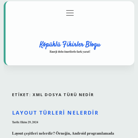
menüyü
Anasayfa
Gizlilik Politikası
Yasal Uyarı
aç
Hakkımızda
Köpüklü Fikirler Blogu
Enerji dolu önerilerle fark yarat!
ETIKET:
XML DOSYA TÜRÜ NEDIR
LAYOUT TÜRLERI NELERDIR
Tarih: Ekim 29, 2024
Layout çeşitleri nelerdir? Örneğin, Android programlamada