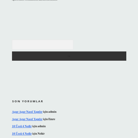
Arama
SON YORUMLAR
Agar Agar Nasıl Yapılır
için
admin
Agar Agar Nasıl Yapılır
için
Emre
10 Üssü 4 Nedir
için
admin
10 Üssü 4 Nedir
için
Nehir