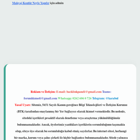
Makyaj Kontür Neyle Yapılır
için
admin
güvenilir mi
Reklam ve İletişim:
E-mail:
backlinkpaneli@gmail.com
Teams:
forumhizmeti@gmail.com
Whatsapp: 0262 606 0 726
Telegram: @karabul
Yasal Uyarı:
Sitemiz, 5651 Sayılı Kanun gereğince Bilgi Teknolojileri ve İletişim Kurumu
(BTK) tarafından onaylanmış bir Yer Sağlayıcı olarak hizmet vermektedir. Bu nedenle,
sitedeki içerikleri proaktif olarak denetleme veya araştırma yükümlülüğümüz
bulunmamaktadır. Ancak, üyelerimiz yazdıkları içeriklerin sorumluluğunu taşımakta
olup, siteye üye olarak bu sorumluluğu kabul etmiş sayılırlar. Bu internet sitesi, herhangi
bir marka, kurum veya şahıs şirketi ile hiçbir bağlantısı bulunmamaktadır. Sitede yalnızca