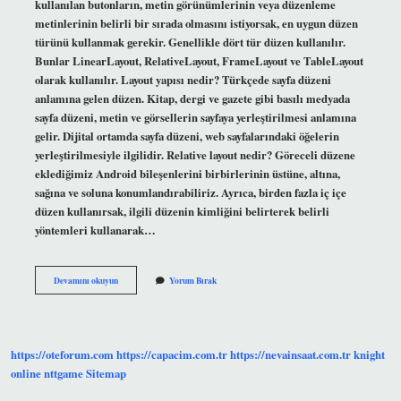
kullanılan butonların, metin görünümlerinin veya düzenleme
metinlerinin belirli bir sırada olmasını istiyorsak, en uygun düzen
türünü kullanmak gerekir. Genellikle dört tür düzen kullanılır.
Bunlar LinearLayout, RelativeLayout, FrameLayout ve TableLayout
olarak kullanılır. Layout yapısı nedir? Türkçede sayfa düzeni
anlamına gelen düzen. Kitap, dergi ve gazete gibi basılı medyada
sayfa düzeni, metin ve görsellerin sayfaya yerleştirilmesi anlamına
gelir. Dijital ortamda sayfa düzeni, web sayfalarındaki öğelerin
yerleştirilmesiyle ilgilidir. Relative layout nedir? Göreceli düzene
eklediğimiz Android bileşenlerini birbirlerinin üstüne, altına,
sağına ve soluna konumlandırabiliriz. Ayrıca, birden fazla iç içe
düzen kullanırsak, ilgili düzenin kimliğini belirterek belirli
yöntemleri kullanarak…
Layout
Devamını okuyun
Yorum Bırak
Türleri
Nelerdir
https://oteforum.com
https://capacim.com.tr
https://nevainsaat.com.tr
knight
online
nttgame
Sitemap