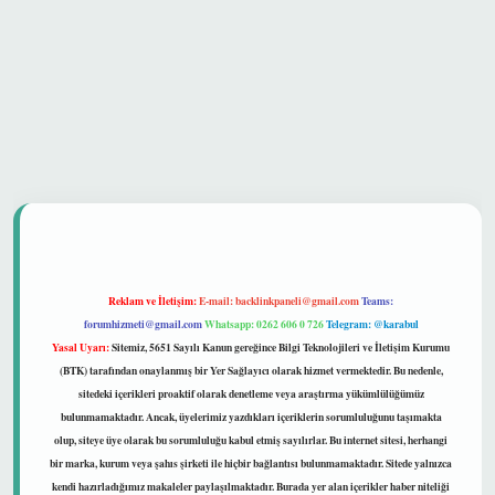
güvenilir mi
Reklam ve İletişim:
E-mail:
backlinkpaneli@gmail.com
Teams:
forumhizmeti@gmail.com
Whatsapp: 0262 606 0 726
Telegram: @karabul
Yasal Uyarı:
Sitemiz, 5651 Sayılı Kanun gereğince Bilgi Teknolojileri ve İletişim Kurumu
(BTK) tarafından onaylanmış bir Yer Sağlayıcı olarak hizmet vermektedir. Bu nedenle,
sitedeki içerikleri proaktif olarak denetleme veya araştırma yükümlülüğümüz
bulunmamaktadır. Ancak, üyelerimiz yazdıkları içeriklerin sorumluluğunu taşımakta
olup, siteye üye olarak bu sorumluluğu kabul etmiş sayılırlar. Bu internet sitesi, herhangi
bir marka, kurum veya şahıs şirketi ile hiçbir bağlantısı bulunmamaktadır. Sitede yalnızca
kendi hazırladığımız makaleler paylaşılmaktadır. Burada yer alan içerikler haber niteliği