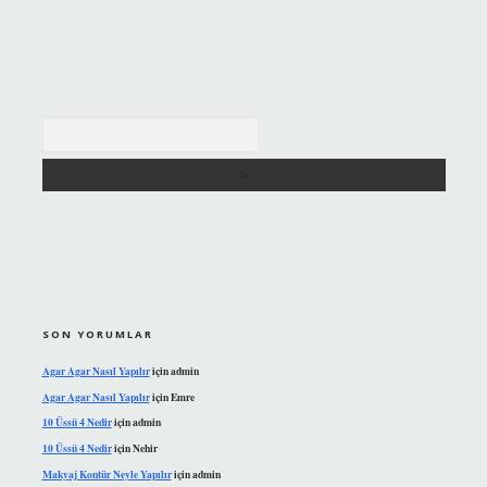
Arama
SON YORUMLAR
Agar Agar Nasıl Yapılır
için
admin
Agar Agar Nasıl Yapılır
için
Emre
10 Üssü 4 Nedir
için
admin
10 Üssü 4 Nedir
için
Nehir
Makyaj Kontür Neyle Yapılır
için
admin