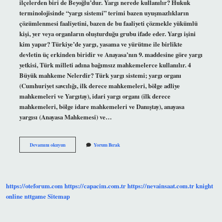
ilçelerden biri de Beyoğlu’dur. Yargı nerede kullanılır? Hukuk
terminolojisinde “yargı sistemi” terimi bazen uyuşmazlıkların
çözümlenmesi faaliyetini, bazen de bu faaliyeti çözmekle yükümlü
kişi, yer veya organların oluşturduğu grubu ifade eder. Yargı işini
kim yapar? Türkiye’de yargı, yasama ve yürütme ile birlikte
devletin üç erkinden biridir ve Anayasa’nın 9. maddesine göre yargı
yetkisi, Türk milleti adına bağımsız mahkemelerce kullanılır. 4
Büyük mahkeme Nelerdir? Türk yargı sistemi; yargı organı
(Cumhuriyet savcılığı, ilk derece mahkemeleri, bölge adliye
mahkemeleri ve Yargıtay), idari yargı organı (ilk derece
mahkemeleri, bölge idare mahkemeleri ve Danıştay), anayasa
yargısı (Anayasa Mahkemesi) ve…
Yargı
Devamını okuyun
Yorum Bırak
Nerede
Yapılır
https://oteforum.com
https://capacim.com.tr
https://nevainsaat.com.tr
knight
online
nttgame
Sitemap