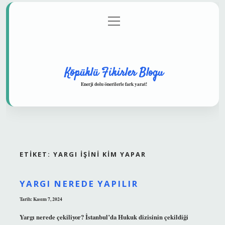
menüyü
Anasayfa
Gizlilik Politikası
Yasal Uyarı
aç
Hakkımızda
Köpüklü Fikirler Blogu
Enerji dolu önerilerle fark yarat!
ETIKET:
YARGI IŞINI KIM YAPAR
YARGI NEREDE YAPILIR
Tarih: Kasım 7, 2024
Yargı nerede çekiliyor? İstanbul’da Hukuk dizisinin çekildiği