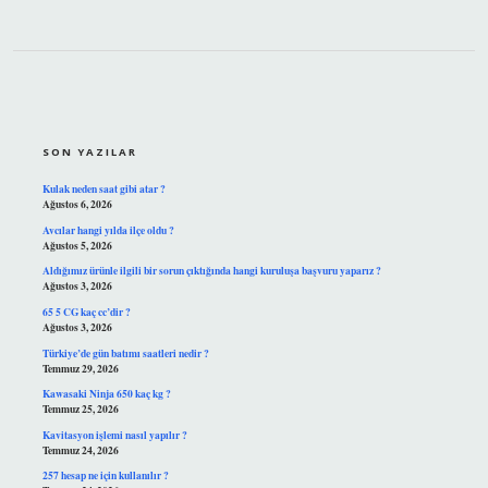
SIDEBAR
SON YAZILAR
Kulak neden saat gibi atar ?
Ağustos 6, 2026
Avcılar hangi yılda ilçe oldu ?
Ağustos 5, 2026
Aldığımız ürünle ilgili bir sorun çıktığında hangi kuruluşa başvuru yaparız ?
Ağustos 3, 2026
65 5 CG kaç cc’dir ?
Ağustos 3, 2026
Türkiye’de gün batımı saatleri nedir ?
Temmuz 29, 2026
Kawasaki Ninja 650 kaç kg ?
Temmuz 25, 2026
Kavitasyon işlemi nasıl yapılır ?
Temmuz 24, 2026
257 hesap ne için kullanılır ?