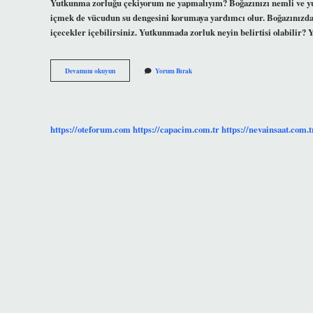
Yutkunma zorluğu çekiyorum ne yapmalıyım? Boğazınızı nemli ve yum
içmek de vücudun su dengesini korumaya yardımcı olur. Boğazınızdaki şi
içecekler içebilirsiniz. Yutkunmada zorluk neyin belirtisi olabilir? 
Boğazda
Devamını okuyun
Yorum Bırak
Yutkunma
Zorluğu
Nasil
Gecer
https://oteforum.com
https://capacim.com.tr
https://nevainsaat.com.t