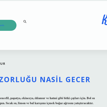
K
ızda
LUR
ZORLUĞU NASIL GECER
cefil, papatya, ekinezya, ıhlamur ve hatmi gibi bitki çayları için. Bol su
ın. Sıcak su, limon ve bal karışımı içmek boğaz ağrısını yatıştıracaktır.