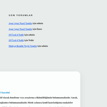
SON YORUMLAR
Agar Agar Nasıl Yapılır
için
admin
Agar Agar Nasıl Yapılır
için
Emre
10 Üssü 4 Nedir
için
admin
10 Üssü 4 Nedir
için
Nehir
Makyaj Kontür Neyle Yapılır
için
admin
 @karabul
proaktif olarak denetleme veya araştırma yükümlülüğümüz bulunmamaktadır. Ancak,
r bağlantısı bulunmamaktadır. Sitede yalnızca kendi hazırladığımız makaleler