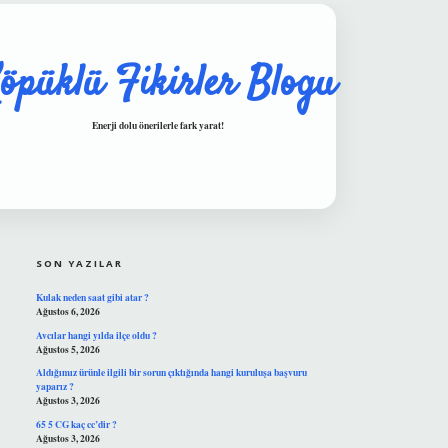
öpüklü Fikirler Blogu
Enerji dolu önerilerle fark yarat!
SIDEBAR
hiltonbet güvenilir mi
SON YAZILAR
Kulak neden saat gibi atar ?
Ağustos 6, 2026
Avcılar hangi yılda ilçe oldu ?
Ağustos 5, 2026
Aldığımız ürünle ilgili bir sorun çıktığında hangi kuruluşa başvuru
yaparız ?
Ağustos 3, 2026
65 5 CG kaç cc’dir ?
Ağustos 3, 2026