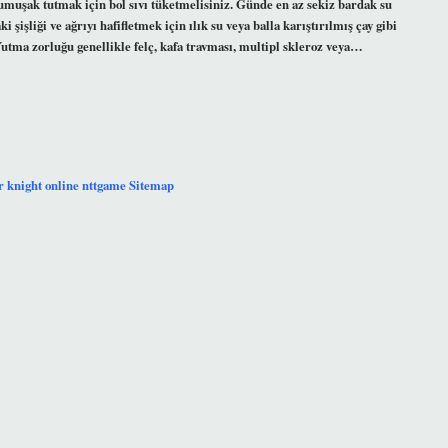
uşak tutmak için bol sıvı tüketmelisiniz. Günde en az sekiz bardak su
şliği ve ağrıyı hafifletmek için ılık su veya balla karıştırılmış çay gibi
Yutma zorluğu genellikle felç, kafa travması, multipl skleroz veya…
r
knight online
nttgame
Sitemap