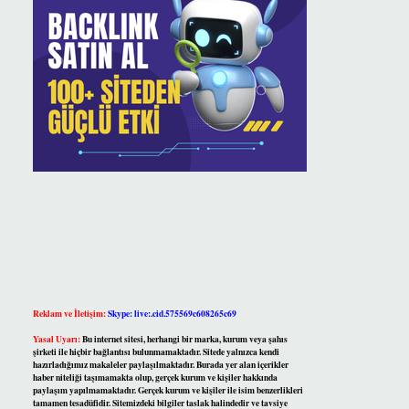
Reklam ve İletişim:
Skype: live:.cid.575569c608265c69
Yasal Uyarı:
Bu internet sitesi, herhangi bir marka, kurum veya şahıs
şirketi ile hiçbir bağlantısı bulunmamaktadır. Sitede yalnızca kendi
hazırladığımız makaleler paylaşılmaktadır. Burada yer alan içerikler
haber niteliği taşımamakta olup, gerçek kurum ve kişiler hakkında
paylaşım yapılmamaktadır. Gerçek kurum ve kişiler ile isim benzerlikleri
tamamen tesadüfidir. Sitemizdeki bilgiler taslak halindedir ve tavsiye