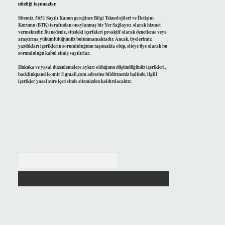
niteliği taşımazlar.
Sitemiz, 5651 Sayılı Kanun gereğince Bilgi Teknolojileri ve İletişim
Kurumu (BTK) tarafından onaylanmış bir Yer Sağlayıcı olarak hizmet
vermektedir. Bu nedenle, sitedeki içerikleri proaktif olarak denetleme veya
araştırma yükümlülüğümüz bulunmamaktadır. Ancak, üyelerimiz
yazdıkları içeriklerin sorumluluğunu taşımakta olup, siteye üye olarak bu
sorumluluğu kabul etmiş sayılırlar.
Hukuka ve yasal düzenlemelere aykırı olduğunu düşündüğünüz içerikleri,
backlinkpanelicomtr@gmail.com
adresine bildirmeniz halinde, ilgili
içerikler yasal süre içerisinde sitemizden kaldırılacaktır.
Arama