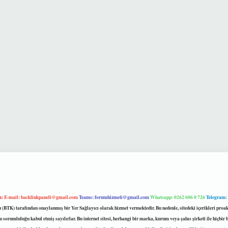
m:
E-mail:
backlinkpaneli@gmail.com
Teams:
forumhizmeti@gmail.com
Whatsapp: 0262 606 0 726
Telegram:
mu (BTK) tarafından onaylanmış bir Yer Sağlayıcı olarak hizmet vermektedir. Bu nedenle, sitedeki içerikleri 
 sorumluluğu kabul etmiş sayılırlar. Bu internet sitesi, herhangi bir marka, kurum veya şahıs şirketi ile hiçbi