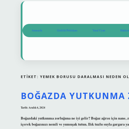
Anasayfa
Gizlilik Politikası
Yasal Uyarı
Hakkım
ETIKET:
YEMEK BORUSU DARALMASI NEDEN O
BOĞAZDA YUTKUNMA 
Tarih: Aralık 6, 2024
Boğazdaki yutkunma zorluğuna ne iyi gelir? Boğaz ağrısı için nane, zen
içerek boğazınızı nemli ve yumuşak tutun. Ilık tuzlu suyla gargara yap