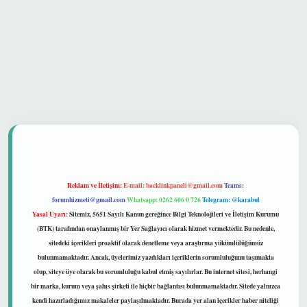
 güvenilir mi
Reklam ve İletişim:
E-mail:
backlinkpaneli@gmail.com
Teams:
forumhizmeti@gmail.com
Whatsapp: 0262 606 0 726
Telegram: @karabul
Yasal Uyarı:
Sitemiz, 5651 Sayılı Kanun gereğince Bilgi Teknolojileri ve İletişim Kurumu
(BTK) tarafından onaylanmış bir Yer Sağlayıcı olarak hizmet vermektedir. Bu nedenle,
sitedeki içerikleri proaktif olarak denetleme veya araştırma yükümlülüğümüz
bulunmamaktadır. Ancak, üyelerimiz yazdıkları içeriklerin sorumluluğunu taşımakta
olup, siteye üye olarak bu sorumluluğu kabul etmiş sayılırlar. Bu internet sitesi, herhangi
bir marka, kurum veya şahıs şirketi ile hiçbir bağlantısı bulunmamaktadır. Sitede yalnızca
kendi hazırladığımız makaleler paylaşılmaktadır. Burada yer alan içerikler haber niteliği