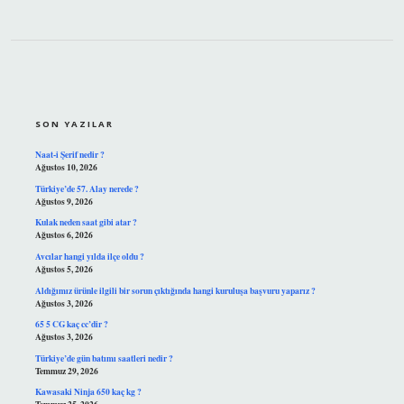
SIDEBAR
SON YAZILAR
Naat-i Şerif nedir ?
Ağustos 10, 2026
Türkiye’de 57. Alay nerede ?
Ağustos 9, 2026
Kulak neden saat gibi atar ?
Ağustos 6, 2026
Avcılar hangi yılda ilçe oldu ?
Ağustos 5, 2026
Aldığımız ürünle ilgili bir sorun çıktığında hangi kuruluşa başvuru yaparız ?
Ağustos 3, 2026
65 5 CG kaç cc’dir ?
Ağustos 3, 2026
Türkiye’de gün batımı saatleri nedir ?
Temmuz 29, 2026
Kawasaki Ninja 650 kaç kg ?