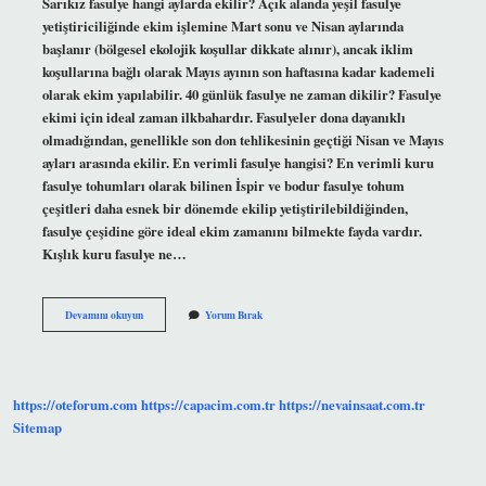
Sarıkız fasulye hangi aylarda ekilir? Açık alanda yeşil fasulye
yetiştiriciliğinde ekim işlemine Mart sonu ve Nisan aylarında
başlanır (bölgesel ekolojik koşullar dikkate alınır), ancak iklim
koşullarına bağlı olarak Mayıs ayının son haftasına kadar kademeli
olarak ekim yapılabilir. 40 günlük fasulye ne zaman dikilir? Fasulye
ekimi için ideal zaman ilkbahardır. Fasulyeler dona dayanıklı
olmadığından, genellikle son don tehlikesinin geçtiği Nisan ve Mayıs
ayları arasında ekilir. En verimli fasulye hangisi? En verimli kuru
fasulye tohumları olarak bilinen İspir ve bodur fasulye tohum
çeşitleri daha esnek bir dönemde ekilip yetiştirilebildiğinden,
fasulye çeşidine göre ideal ekim zamanını bilmekte fayda vardır.
Kışlık kuru fasulye ne…
Sarıkız
Devamını okuyun
Yorum Bırak
Fasulye
Ne
Zaman
Ekilir
https://oteforum.com
https://capacim.com.tr
https://nevainsaat.com.tr
Sitemap