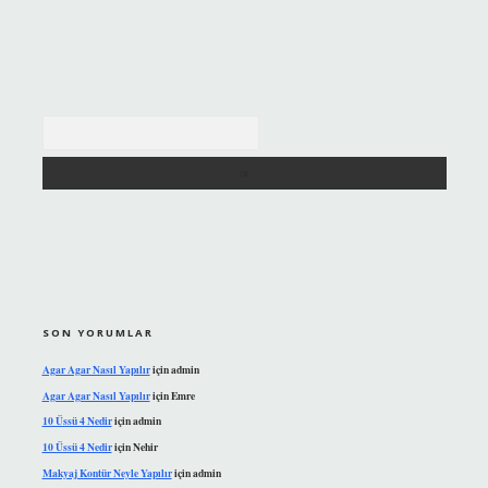
Arama
SON YORUMLAR
Agar Agar Nasıl Yapılır
için
admin
Agar Agar Nasıl Yapılır
için
Emre
10 Üssü 4 Nedir
için
admin
10 Üssü 4 Nedir
için
Nehir
Makyaj Kontür Neyle Yapılır
için
admin