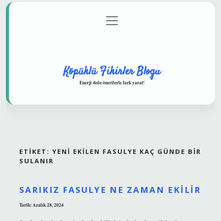
menüyü
Anasayfa
Gizlilik Politikası
Yasal Uyarı
aç
Hakkımızda
Köpüklü Fikirler Blogu
Enerji dolu önerilerle fark yarat!
ETIKET:
YENI EKILEN FASULYE KAÇ GÜNDE BIR
SULANIR
SARIKIZ FASULYE NE ZAMAN EKILIR
Tarih: Aralık 28, 2024