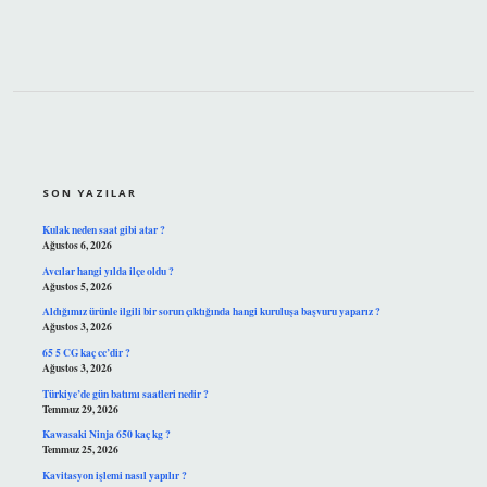
SIDEBAR
SON YAZILAR
Kulak neden saat gibi atar ?
Ağustos 6, 2026
Avcılar hangi yılda ilçe oldu ?
Ağustos 5, 2026
Aldığımız ürünle ilgili bir sorun çıktığında hangi kuruluşa başvuru yaparız ?
Ağustos 3, 2026
65 5 CG kaç cc’dir ?
Ağustos 3, 2026
Türkiye’de gün batımı saatleri nedir ?
Temmuz 29, 2026
Kawasaki Ninja 650 kaç kg ?
Temmuz 25, 2026
Kavitasyon işlemi nasıl yapılır ?