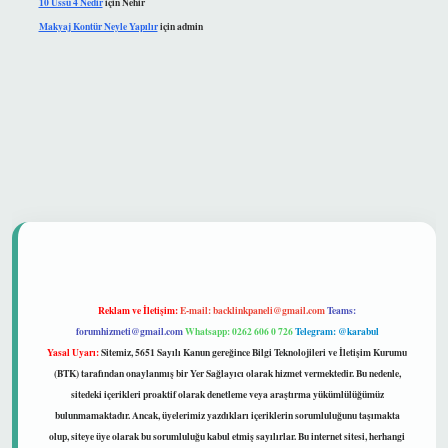
10 Üssü 4 Nedir
için
Nehir
Makyaj Kontür Neyle Yapılır
için
admin
güvenilir mi
Reklam ve İletişim:
E-mail:
backlinkpaneli@gmail.com
Teams:
forumhizmeti@gmail.com
Whatsapp: 0262 606 0 726
Telegram: @karabul
Yasal Uyarı:
Sitemiz, 5651 Sayılı Kanun gereğince Bilgi Teknolojileri ve İletişim Kurumu
(BTK) tarafından onaylanmış bir Yer Sağlayıcı olarak hizmet vermektedir. Bu nedenle,
sitedeki içerikleri proaktif olarak denetleme veya araştırma yükümlülüğümüz
bulunmamaktadır. Ancak, üyelerimiz yazdıkları içeriklerin sorumluluğunu taşımakta
olup, siteye üye olarak bu sorumluluğu kabul etmiş sayılırlar. Bu internet sitesi, herhangi