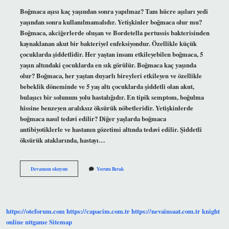
Boğmaca aşısı kaç yaşından sonra yapılmaz? Tam hücre aşıları yedi
yaşından sonra kullanılmamalıdır. Yetişkinler boğmaca olur mu?
Boğmaca, akciğerlerde oluşan ve Bordetella pertussis bakterisinden
kaynaklanan akut bir bakteriyel enfeksiyondur. Özellikle küçük
çocuklarda şiddetlidir. Her yaştan insanı etkileyebilen boğmaca, 5
yaşın altındaki çocuklarda en sık görülür. Boğmaca kaç yaşında
olur? Boğmaca, her yaştan duyarlı bireyleri etkileyen ve özellikle
bebeklik döneminde ve 5 yaş altı çocuklarda şiddetli olan akut,
bulaşıcı bir solunum yolu hastalığıdır. En tipik semptom, boğulma
hissine benzeyen aralıksız öksürük nöbetleridir. Yetişkinlerde
boğmaca nasıl tedavi edilir? Diğer yaşlarda boğmaca
antibiyotiklerle ve hastanın gözetimi altında tedavi edilir. Şiddetli
öksürük ataklarında, hastayı…
Boğmaca
Devamını okuyun
Yorum Bırak
Kaç
Yaşa
Kadar
Yapılır
https://oteforum.com
https://capacim.com.tr
https://nevainsaat.com.tr
knight
online
nttgame
Sitemap