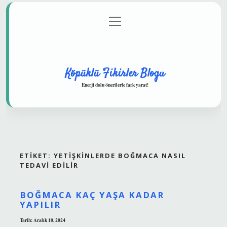
menüyü
Anasayfa
Gizlilik Politikası
Yasal Uyarı
aç
Hakkımızda
Köpüklü Fikirler Blogu
Enerji dolu önerilerle fark yarat!
ETIKET:
YETIŞKINLERDE BOĞMACA NASIL
TEDAVI EDILIR
BOĞMACA KAÇ YAŞA KADAR
YAPILIR
Tarih: Aralık 10, 2024