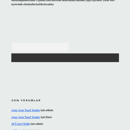
backlinkpanelicomtr@gmail.com
adresine bildirmeniz halinde, ilgili içerikler yasal süre
içerisinde sitemizden kaldırılacaktır.
Arama
SON YORUMLAR
Agar Agar Nasıl Yapılır
için
admin
Agar Agar Nasıl Yapılır
için
Emre
10 Üssü 4 Nedir
için
admin