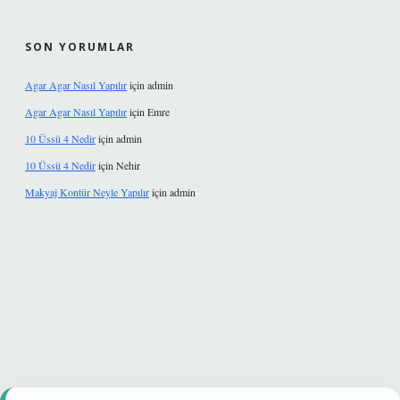
SON YORUMLAR
Agar Agar Nasıl Yapılır
için
admin
Agar Agar Nasıl Yapılır
için
Emre
10 Üssü 4 Nedir
için
admin
10 Üssü 4 Nedir
için
Nehir
Makyaj Kontür Neyle Yapılır
için
admin
et güvenilir mi