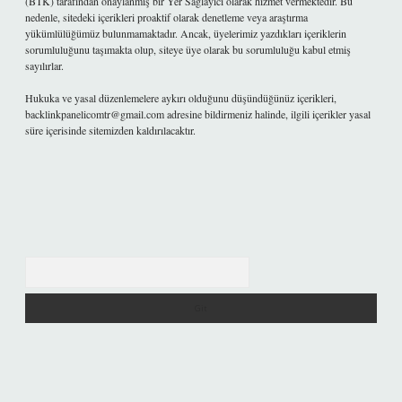
(BTK) tarafından onaylanmış bir Yer Sağlayıcı olarak hizmet vermektedir. Bu
nedenle, sitedeki içerikleri proaktif olarak denetleme veya araştırma
yükümlülüğümüz bulunmamaktadır. Ancak, üyelerimiz yazdıkları içeriklerin
sorumluluğunu taşımakta olup, siteye üye olarak bu sorumluluğu kabul etmiş
sayılırlar.
Hukuka ve yasal düzenlemelere aykırı olduğunu düşündüğünüz içerikleri,
backlinkpanelicomtr@gmail.com
adresine bildirmeniz halinde, ilgili içerikler yasal
süre içerisinde sitemizden kaldırılacaktır.
Arama