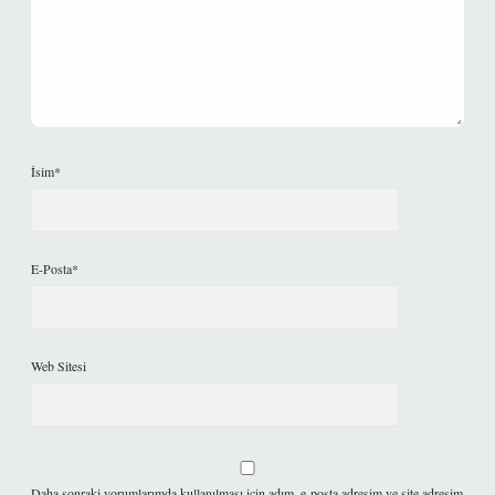
İsim*
E-Posta*
Web Sitesi
Daha sonraki yorumlarımda kullanılması için adım, e-posta adresim ve site adresim