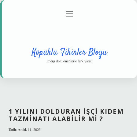
menüyü
Anasayfa
Gizlilik Politikası
Yasal Uyarı
aç
Hakkımızda
Köpüklü Fikirler Blogu
Enerji dolu önerilerle fark yarat!
1 YILINI DOLDURAN IŞÇI KIDEM
TAZMINATI ALABILIR MI ?
Tarih: Aralık 11, 2025