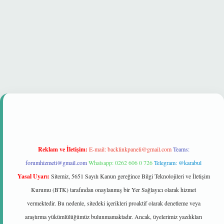
t güvenilir mi
Reklam ve İletişim:
E-mail:
backlinkpaneli@gmail.com
Teams:
forumhizmeti@gmail.com
Whatsapp: 0262 606 0 726
Telegram: @karabul
Yasal Uyarı:
Sitemiz, 5651 Sayılı Kanun gereğince Bilgi Teknolojileri ve İletişim
Kurumu (BTK) tarafından onaylanmış bir Yer Sağlayıcı olarak hizmet
vermektedir. Bu nedenle, sitedeki içerikleri proaktif olarak denetleme veya
araştırma yükümlülüğümüz bulunmamaktadır. Ancak, üyelerimiz yazdıkları