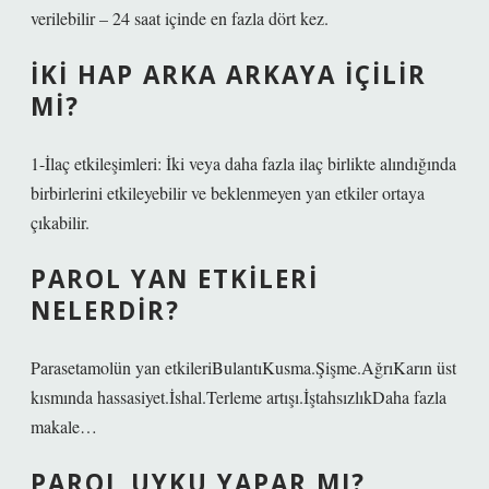
verilebilir – 24 saat içinde en fazla dört kez.
İKI HAP ARKA ARKAYA IÇILIR
MI?
1-İlaç etkileşimleri: İki veya daha fazla ilaç birlikte alındığında
birbirlerini etkileyebilir ve beklenmeyen yan etkiler ortaya
çıkabilir.
PAROL YAN ETKILERI
NELERDIR?
Parasetamolün yan etkileriBulantıKusma.Şişme.AğrıKarın üst
kısmında hassasiyet.İshal.Terleme artışı.İştahsızlıkDaha fazla
makale…
PAROL UYKU YAPAR MI?