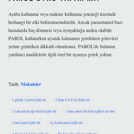
Araba kullanma veya makine kullanma yeteneği üzerinde
herhangi bir etki beklenmemektedir. Ancak parasetamol bazı
hastalarda baş dönmesi veya uyuşukluğa neden olabilir.
PAROL kullanırken uyanık kalmanızı gerektiren görevleri
yerine getirirken dikkatli olmalısınız. PAROL’de bulunan
yardımcı maddelerle ilgili özel bir uyarıya gerek yoktur.
Makaleler
Tarih:
1 günde 2 parol içilir mi
2 Hap Üst Üste İçilir mi
2 saat arayla ağrı kesici içilir mi
2 tane parol üst üste içilirse ne olur
3 tane parol içilir mi
Aç karna parol içilir mi
Ağrı kesici 2 tane içilir mi
İki hap arka arkaya içilir mi