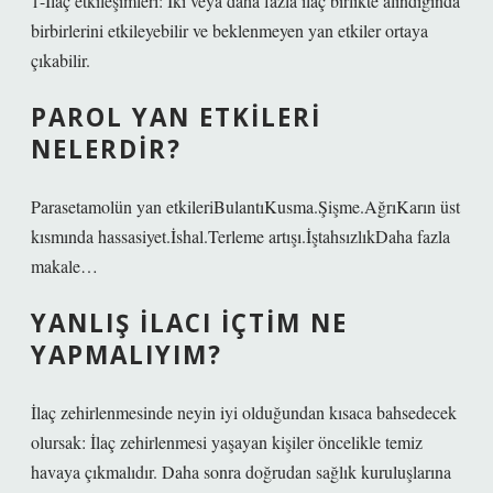
1-İlaç etkileşimleri: İki veya daha fazla ilaç birlikte alındığında
birbirlerini etkileyebilir ve beklenmeyen yan etkiler ortaya
çıkabilir.
PAROL YAN ETKILERI
NELERDIR?
Parasetamolün yan etkileriBulantıKusma.Şişme.AğrıKarın üst
kısmında hassasiyet.İshal.Terleme artışı.İştahsızlıkDaha fazla
makale…
YANLIŞ ILACI IÇTIM NE
YAPMALIYIM?
İlaç zehirlenmesinde neyin iyi olduğundan kısaca bahsedecek
olursak: İlaç zehirlenmesi yaşayan kişiler öncelikle temiz
havaya çıkmalıdır. Daha sonra doğrudan sağlık kuruluşlarına