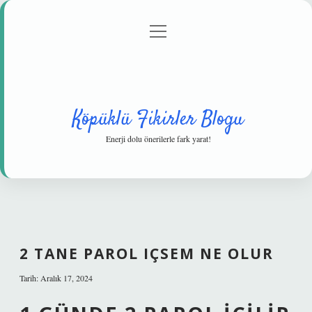
menüyü
Anasayfa
Gizlilik Politikası
Yasal Uyarı
aç
Hakkımızda
Köpüklü Fikirler Blogu
Enerji dolu önerilerle fark yarat!
2 TANE PAROL IÇSEM NE OLUR
Tarih: Aralık 17, 2024