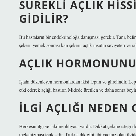
SÜREKLI AÇLIK HIS
GIDILIR?
Bu hastaların bir endokrinoloğa danışması gerekir. Tanı, belir
şekeri, yemek sonrası kan şekeri, açlık insülin seviyeleri ve ra
AÇLIK HORMONUNU 
İştahı düzenleyen hormonlardan ikisi leptin ve ghrelindir. Lep
etki ederek açlığı bastırır. Midede üretilen ve daha sonra beyi
İLGI AÇLIĞI NEDEN
Herkesin ilgi ve takdire ihtiyacı vardır. Dikkat çekme isteği
mekanizması tepkisidir. Tıpkı açlık gibi, ihtiyacınız olan ilgid