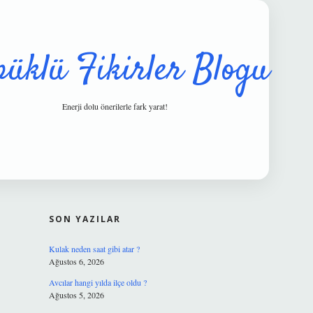
püklü Fikirler Blogu
Enerji dolu önerilerle fark yarat!
SIDEBAR
hiltonbet g
SON YAZILAR
Kulak neden saat gibi atar ?
Ağustos 6, 2026
Avcılar hangi yılda ilçe oldu ?
Ağustos 5, 2026