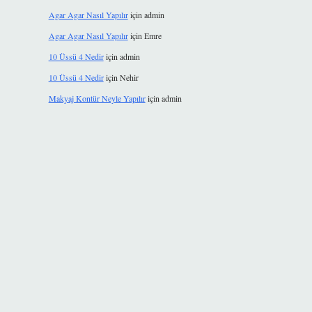
Agar Agar Nasıl Yapılır
için
admin
Agar Agar Nasıl Yapılır
için
Emre
10 Üssü 4 Nedir
için
admin
10 Üssü 4 Nedir
için
Nehir
Makyaj Kontür Neyle Yapılır
için
admin