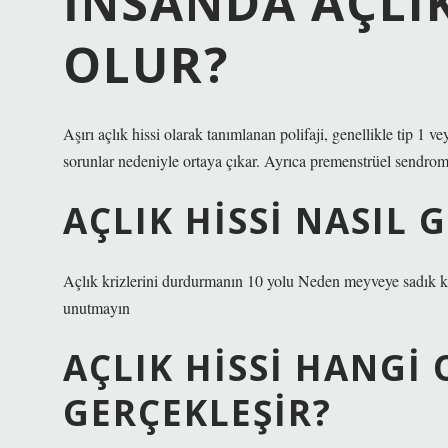
İNSANDA AÇLIK
OLUR?
Aşırı açlık hissi olarak tanımlanan polifaji, genellikle tip 1 v
sorunlar nedeniyle ortaya çıkar. Ayrıca premenstrüel sendrom,
AÇLIK HISSI NASIL G
Açlık krizlerini durdurmanın 10 yolu Neden meyveye sadık ka
unutmayın
AÇLIK HISSI HANGI
GERÇEKLEŞIR?