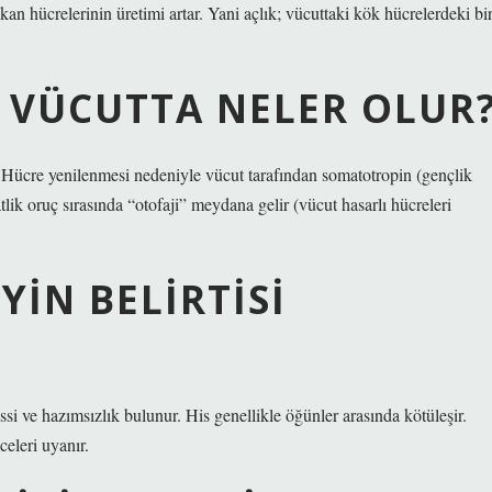
an hücrelerinin üretimi artar. Yani açlık; vücuttaki kök hücrelerdeki bi
A VÜCUTTA NELER OLUR
er. Hücre yenilenmesi nedeniyle vücut tarafından somatotropin (gençlik
tlik oruç sırasında “otofaji” meydana gelir (vücut hasarlı hücreleri
YIN BELIRTISI
si ve hazımsızlık bulunur. His genellikle öğünler arasında kötüleşir.
celeri uyanır.