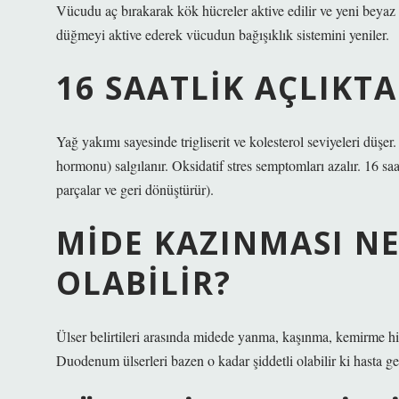
Vücudu aç bırakarak kök hücreler aktive edilir ve yeni beyaz k
düğmeyi aktive ederek vücudun bağışıklık sistemini yeniler.
16 SAATLIK AÇLIKT
Yağ yakımı sayesinde trigliserit ve kolesterol seviyeleri düş
hormonu) salgılanır. Oksidatif stres semptomları azalır. 16 saa
parçalar ve geri dönüştürür).
MIDE KAZINMASI NE
OLABILIR?
Ülser belirtileri arasında midede yanma, kaşınma, kemirme his
Duodenum ülserleri bazen o kadar şiddetli olabilir ki hasta ge