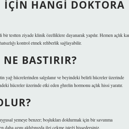
SI IÇIN HANGI DOKTORA
li bir testten ziyade klinik özelliklere dayanarak yapılır. Hemen açlık ka
hatsızlığı kontrol etmek rehberlik sağlayabilir.
NE BASTIRIR?
tin yağ hücrelerinden salgılanır ve beyindeki belirli hücreler üzerinde
ndeki hücreler üzerinde etki eden ghrelin hormonu açlık hissi yaratır.
 OLUR?
 duygusal yemeye benzer; boşlukları doldurmak için bir savunma
en daha azını aldığınızda ilgi çekme isteği hissedersiniz.