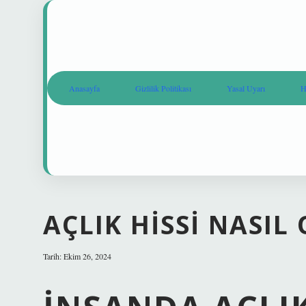
Anasayfa
Gizlilik Politikası
Yasal Uyarı
H
AÇLIK HISSI NASIL
Tarih: Ekim 26, 2024