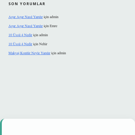
SON YORUMLAR
Agar Agar Nasıl Yapılır
için
admin
Agar Agar Nasıl Yapılır
için
Emre
10 Üssü 4 Nedir
için
admin
10 Üssü 4 Nedir
için
Nehir
Makyaj Kontür Neyle Yapılır
için
admin
t güvenilir mi