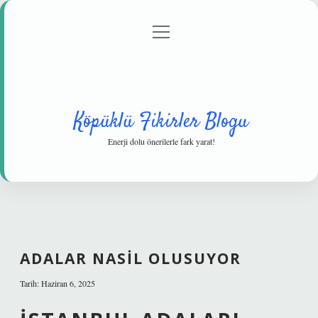
menüyü
Anasayfa
Gizlilik Politikası
Yasal Uyarı
aç
Hakkımızda
Köpüklü Fikirler Blogu
Enerji dolu önerilerle fark yarat!
ADALAR NASIL OLUSUYOR
Tarih: Haziran 6, 2025