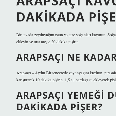
ARAPSAÇI KAV
DAKIKADA PIŞE
Bir tavada zeytinyağını ısıtın ve taze soğanları kavurun. So
ekleyin ve orta ateşte 20 dakika pişirin.
ARAPSAÇI NE KADAR
Arapsaçı – Aydın Bir tencerede zeytinyağını kızdırın, pırasala
karıştırarak 10 dakika pişirin. 1,5 su bardağı su ekleyerek p
ARAPSAÇI YEMEĞI 
DAKIKADA PIŞER?