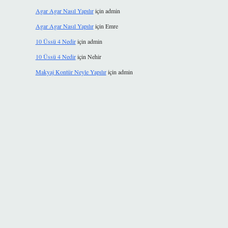
Agar Agar Nasıl Yapılır
için
admin
Agar Agar Nasıl Yapılır
için
Emre
10 Üssü 4 Nedir
için
admin
10 Üssü 4 Nedir
için
Nehir
Makyaj Kontür Neyle Yapılır
için
admin