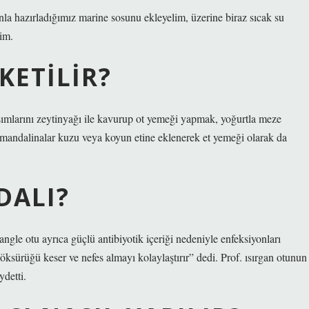
nla hazırladığımız marine sosunu ekleyelim, üzerine biraz sıcak su
im.
KETILIR?
sımlarını zeytinyağı ile kavurup ot yemeği yapmak, yoğurtla meze
mandalinalar kuzu veya koyun etine eklenerek et yemeği olarak da
DALI?
ngle otu ayrıca güçlü antibiyotik içeriği nedeniyle enfeksiyonları
 öksürüğü keser ve nefes almayı kolaylaştırır” dedi. Prof. ısırgan otunun
detti.