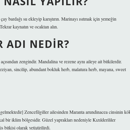
 NASIL YAPILIR?
 çay bardağı su ekleyip karıştırın. Marinayı ısıtmak için yemeğin
Tekrar kaynatın ve ocaktan alın.
R ADI NEDIR?
ısından zengindir. Mandalina ve rezene aynı aileye ait bitkilerdir.
 irziyan, sincilip, abundant bokluk herb, malatura herb, mayana, sweet
?
gelmektedir] Zencefilgiller ailesinden Maranta arundinacea cinsinin kö
kal bir iklim bölgesidir. Güzel yaprakları nedeniyle Kızılderililer
 bitkisi olarak yetiştirilirdi.