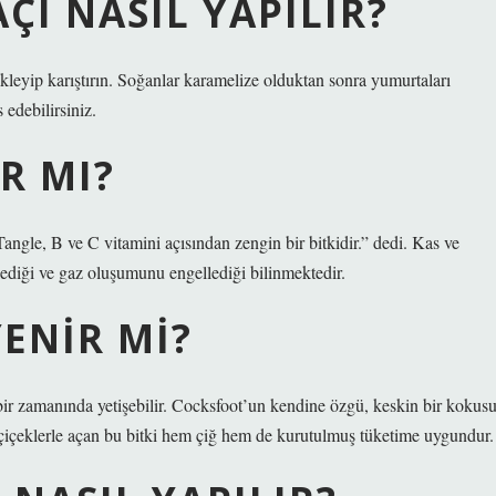
ÇI NASIL YAPILIR?
kleyip karıştırın. Soğanlar karamelize olduktan sonra yumurtaları
 edebilirsiniz.
R MI?
gle, B ve C vitamini açısından zengin bir bitkidir.” dedi. Kas ve
gelediği ve gaz oluşumunu engellediği bilinmektedir.
YENIR MI?
gi bir zamanında yetişebilir. Cocksfoot’un kendine özgü, keskin bir kokus
 çiçeklerle açan bu bitki hem çiğ hem de kurutulmuş tüketime uygundur.