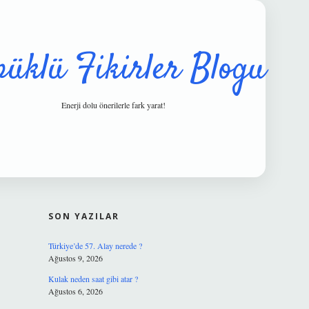
püklü Fikirler Blogu
Enerji dolu önerilerle fark yarat!
SIDEBAR
hiltonbet g
SON YAZILAR
Türkiye’de 57. Alay nerede ?
Ağustos 9, 2026
Kulak neden saat gibi atar ?
Ağustos 6, 2026