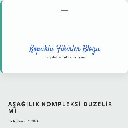
menüyü
Anasayfa
Gizlilik Politikası
Yasal Uyarı
aç
Hakkımızda
Köpüklü Fikirler Blogu
Enerji dolu önerilerle fark yarat!
AŞAĞILIK KOMPLEKSI DÜZELIR
MI
Tarih: Kasım 19, 2024