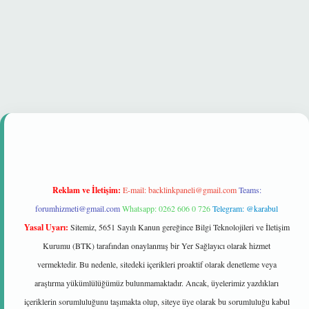
t güvenilir mi
Reklam ve İletişim:
E-mail:
backlinkpaneli@gmail.com
Teams:
forumhizmeti@gmail.com
Whatsapp: 0262 606 0 726
Telegram: @karabul
Yasal Uyarı:
Sitemiz, 5651 Sayılı Kanun gereğince Bilgi Teknolojileri ve İletişim
Kurumu (BTK) tarafından onaylanmış bir Yer Sağlayıcı olarak hizmet
vermektedir. Bu nedenle, sitedeki içerikleri proaktif olarak denetleme veya
araştırma yükümlülüğümüz bulunmamaktadır. Ancak, üyelerimiz yazdıkları
içeriklerin sorumluluğunu taşımakta olup, siteye üye olarak bu sorumluluğu kabul