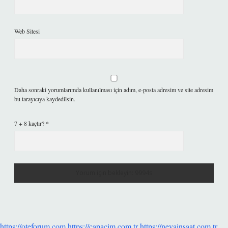
Web Sitesi
Daha sonraki yorumlarımda kullanılması için adım, e-posta adresim ve site adresim
bu tarayıcıya kaydedilsin.
7 + 8 kaçtır?
*
https://oteforum.com
https://capacim.com.tr
https://nevainsaat.com.tr