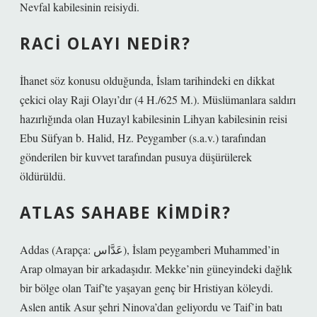
Nevfal kabilesinin reisiydi.
RACI OLAYI NEDIR?
İhanet söz konusu olduğunda, İslam tarihindeki en dikkat
çekici olay Raji Olayı’dır (4 H./625 M.). Müslümanlara saldırı
hazırlığında olan Huzayl kabilesinin Lihyan kabilesinin reisi
Ebu Süfyan b. Halid, Hz. Peygamber (s.a.v.) tarafından
gönderilen bir kuvvet tarafından pusuya düşürülerek
öldürüldü.
ATLAS SAHABE KIMDIR?
Addas (Arapça: عَدَّاس), İslam peygamberi Muhammed’in
Arap olmayan bir arkadaşıdır. Mekke’nin güneyindeki dağlık
bir bölge olan Taif’te yaşayan genç bir Hristiyan köleydi.
Aslen antik Asur şehri Ninova’dan geliyordu ve Taif’in batı