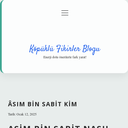
menüyü
Anasayfa
Gizlilik Politikası
Yasal Uyarı
aç
Hakkımızda
Köpüklü Fikirler Blogu
Enerji dolu önerilerle fark yarat!
ÂSIM BIN SABIT KIM
Tarih: Ocak 12, 2025