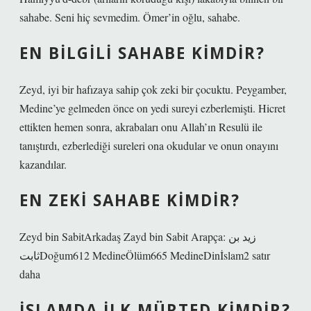
sahabe. Seni hiç sevmedim. Ömer’in oğlu, sahabe.
EN BILGILI SAHABE KIMDIR?
Zeyd, iyi bir hafızaya sahip çok zeki bir çocuktu. Peygamber,
Medine’ye gelmeden önce on yedi sureyi ezberlemişti. Hicret
ettikten hemen sonra, akrabaları onu Allah’ın Resulü ile
tanıştırdı, ezberlediği sureleri ona okudular ve onun onayını
kazandılar.
EN ZEKI SAHABE KIMDIR?
Zeyd bin SabitArkadaş Zayd bin Sabit Arapça: زيد بن
ثابتDoğum612 MedineÖlüm665 MedineDinİslam2 satır
daha
İSLAMDA ILK MÜRTED KIMDIR?