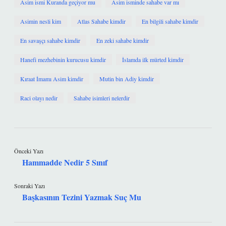
Asim ismi Kuranda geçiyor mu
Asim isminde sahabe var mı
Asimin nesli kim
Atlas Sahabe kimdir
En bilgili sahabe kimdir
En savaşçı sahabe kimdir
En zeki sahabe kimdir
Hanefi mezhebinin kurucusu kimdir
İslamda ilk mürted kimdir
Kıraat İmamı Asim kimdir
Mutin bin Adiy kimdir
Raci olayı nedir
Sahabe isimleri nelerdir
Önceki Yazı
Hammadde Nedir 5 Sınıf
Sonraki Yazı
Başkasının Tezini Yazmak Suç Mu