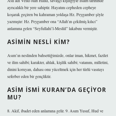
Asıl adı Velid olan Halid, savaşçı kişiliğiyle İslam tarihinde
ayrıcalıklı bir yere sahiptir. Hayatını cepheden cepheye
koşarak geçiren bu kahraman yoldaşa Hz. Peygamber şöyle
yazmıştır: Hz. Peygamber ona “Allah’ın çekilmiş kılıcı”
anlamına gelen “Seyfullahi’l-Meslûl” lakabını vermiştir.
ASIMIN NESLI KIM?
Asım’ın neslinden bahsettiğimizde, onlar iman, hikmet, fazilet
ve ilim sahibi; karakter, ahlak, kişilik sahibi; vatanını, milletini,
dinini koruyan, dahası onu yüceltmek için her türlü vasıtayı
seferber eden bir gençliktir.
ASIM ISMI KURAN’DA GEÇIYOR
MU?
8. Akif, ibadet eden anlamına gelir. 9. Asım Yusuf, Hud ve