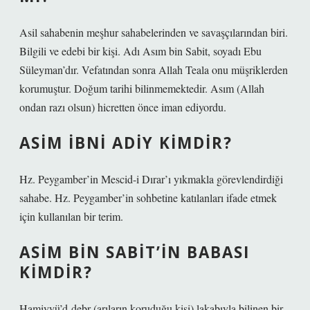
Asil sahabenin meşhur sahabelerinden ve savaşçılarından biri.
Bilgili ve edebi bir kişi. Adı Asım bin Sabit, soyadı Ebu
Süleyman’dır. Vefatından sonra Allah Teala onu müşriklerden
korumuştur. Doğum tarihi bilinmemektedir. Asım (Allah
ondan razı olsun) hicretten önce iman ediyordu.
ASIM İBNI ADIY KIMDIR?
Hz. Peygamber’in Mescid-i Dırar’ı yıkmakla görevlendirdiği
sahabe. Hz. Peygamber’in sohbetine katılanları ifade etmek
için kullanılan bir terim.
ASIM BIN SABIT’IN BABASI
KIMDIR?
Hamiyyü’d-debr (arıların koruduğu kişi) lakabıyla bilinen bir