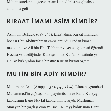
Mümin surelerinde geçen Asım ismi, dürüst ve günahsız
anlamına gelir.
KIRAAT İMAMI ASIM KIMDIR?
Asım bin Behdele (689-745), kıraat alimi. Kıraat ilmindeki
hocası Ebu Abdurrahman es-Sülemi idi. Ondan kıraat
metodunu ve Ali bin Ebu Talib’in rivayet ettiği kıraati öğrendi.
Hocası vefat ettiğinde, Kufe şehrinde Kur’an kıraatinde yerini
aldı ve kırk yıldan fazla bir süre Kur’an kıraati öğretti.
MUTIN BIN ADIY KIMDIR?
Muṭʽim ibn ʽAdi (Arapça: مطعم بن عدي), İslam peygamberi
Muhammed’in çağdaşı olan gayrimüslim ve Banu Kureyş
kabilesinin Banu Nevfal kabilesinin reisiydi. Müslüman
olmayan bir çağdaşı olan ve Banu Kureyş kabilesinin Banu