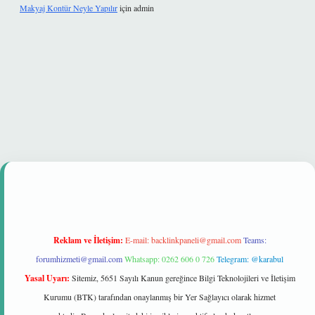
Makyaj Kontür Neyle Yapılır
için
admin
et güvenilir mi
Reklam ve İletişim:
E-mail:
backlinkpaneli@gmail.com
Teams:
forumhizmeti@gmail.com
Whatsapp: 0262 606 0 726
Telegram: @karabul
Yasal Uyarı:
Sitemiz, 5651 Sayılı Kanun gereğince Bilgi Teknolojileri ve İletişim
Kurumu (BTK) tarafından onaylanmış bir Yer Sağlayıcı olarak hizmet