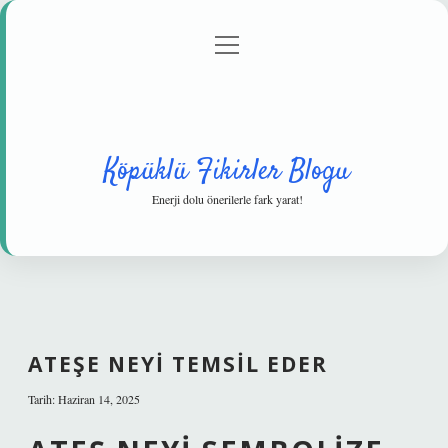
menüyü
Anasayfa
Gizlilik Politikası
Yasal Uyarı
aç
Hakkımızda
Köpüklü Fikirler Blogu
Enerji dolu önerilerle fark yarat!
ATEŞE NEYI TEMSIL EDER
Tarih: Haziran 14, 2025