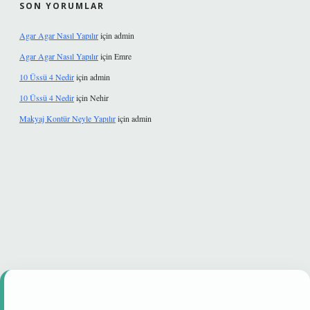
SON YORUMLAR
Agar Agar Nasıl Yapılır
için
admin
Agar Agar Nasıl Yapılır
için
Emre
10 Üssü 4 Nedir
için
admin
10 Üssü 4 Nedir
için
Nehir
Makyaj Kontür Neyle Yapılır
için
admin
i