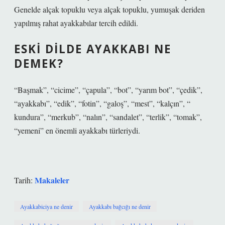
Genelde alçak topuklu veya alçak topuklu, yumuşak deriden
yapılmış rahat ayakkabılar tercih edildi.
ESKI DILDE AYAKKABI NE
DEMEK?
“Başmak”, “cicime”, “çapula”, “bot”, “yarım bot”, “çedik”,
“ayakkabı”, “edik”, “fotin”, “galoş”, “mest”, “kalçın”, “
kundura”, “merkub”, “nalın”, “sandalet”, “terlik”, “tomak”,
“yemeni” en önemli ayakkabı türleriydi.
Makaleler
Tarih:
Ayakkabiciya ne denir
Ayakkabı bağcığı ne denir