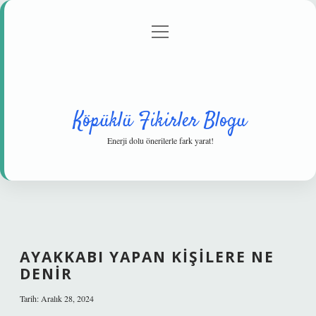
menüyü
Anasayfa
Gizlilik Politikası
Yasal Uyarı
aç
Hakkımızda
Köpüklü Fikirler Blogu
Enerji dolu önerilerle fark yarat!
AYAKKABI YAPAN KIŞILERE NE
DENIR
Tarih: Aralık 28, 2024