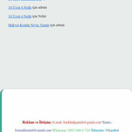
10 Üssü 4 Nedir
için
admin
10 Üssü 4 Nedir
için
Nehir
Makyaj Kontür Neyle Yapılır
için
admin
t güvenilir mi
Reklam ve İletişim:
E-mail:
backlinkpaneli@gmail.com
Teams:
forumhizmeti@gmail.com
Whatsapp: 0262 606 0 726
Telegram: @karabul