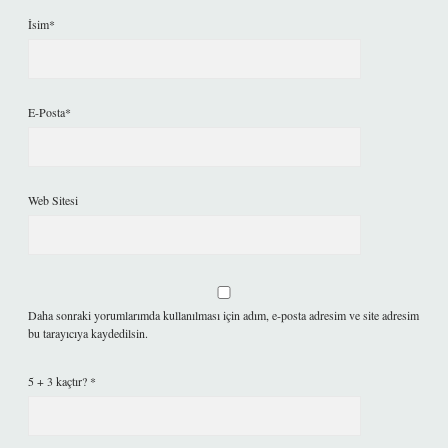
İsim*
E-Posta*
Web Sitesi
Daha sonraki yorumlarımda kullanılması için adım, e-posta adresim ve site adresim
bu tarayıcıya kaydedilsin.
5 + 3 kaçtır?
*