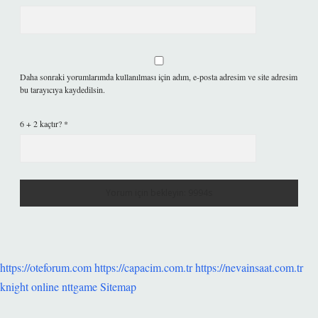
Daha sonraki yorumlarımda kullanılması için adım, e-posta adresim ve site adresim
bu tarayıcıya kaydedilsin.
6 + 2 kaçtır?
*
https://oteforum.com
https://capacim.com.tr
https://nevainsaat.com.tr
knight online
nttgame
Sitemap