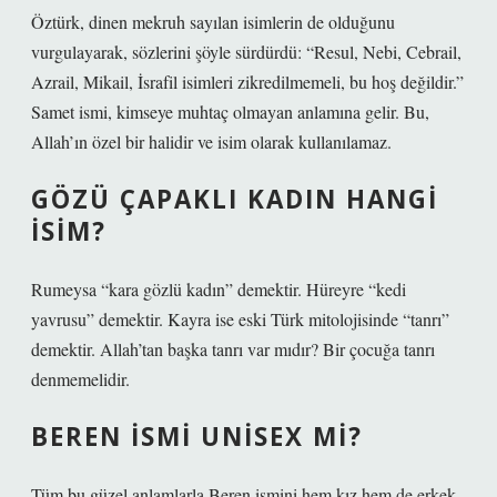
Öztürk, dinen mekruh sayılan isimlerin de olduğunu
vurgulayarak, sözlerini şöyle sürdürdü: “Resul, Nebi, Cebrail,
Azrail, Mikail, İsrafil isimleri zikredilmemeli, bu hoş değildir.”
Samet ismi, kimseye muhtaç olmayan anlamına gelir. Bu,
Allah’ın özel bir halidir ve isim olarak kullanılamaz.
GÖZÜ ÇAPAKLI KADIN HANGI
ISIM?
Rumeysa “kara gözlü kadın” demektir. Hüreyre “kedi
yavrusu” demektir. Kayra ise eski Türk mitolojisinde “tanrı”
demektir. Allah’tan başka tanrı var mıdır? Bir çocuğa tanrı
denmemelidir.
BEREN ISMI UNISEX MI?
Tüm bu güzel anlamlarla Beren ismini hem kız hem de erkek