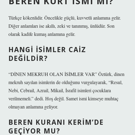
BEREN KÜRT ISMI MI?
Türkçe kökenlidir. Öncelikle güçlü, kuvvetli anlamına gelir.
Diğer anlamları ise akıllı, zeki ve tanınmış, ünlüdür. Son
olarak kadife kumaş anlamına gelir.
HANGI ISIMLER CAIZ
DEĞILDIR?
“DİNEN MEKRUH OLAN İSİMLER VAR” Öztürk, dinen
mekruh sayılan isimlerin de olduğunu vurgulayarak, “Resul,
Nebi, Cebrail, Azrail, Mikail, İsrafil isimleri çocuklara
verilmemeli.” dedi. Hoş değil. Samet ismi kimseye muhtaç
olmayan anlamına geliyor.
BEREN KURANI KERIM’DE
GEÇIYOR MU?