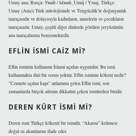
Umay ana; Rusça: Ума́й / Ымай, Umáj / Ymaj, Türkçe:
Umay (Ana)) Türk mitolojisinde ve Tengricilik’te doğurganlık
tanrıçasıdır ve dolayısıyla kadınların, annelerin ve çocukların
tanrıçasıdır. Umay, çeşitli diğer dinlerde görülen yeryüzünün
ana tanrıçalarına benzemektedir.
EFLIN ISMI CAIZ MI?
Eflin isminin kullanımı İslami açıdan uygundur. Bu ismi
kullanmakta dini bir sorun yoktur. Eflin isminin kökeni nedir?
“Cennete açılan kapı” anlamına gelen Eflin ismi, son
zamanlarda birçok ailenin dikkatini çeken isimlerden biridir.
DEREN KÜRT ISMI MI?
Deren ismi Türkçe kökenli bir isimdir. “Akarsu” kelimesi
doğal su akıntılarını ifade eder.