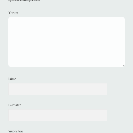
Yorum
İsim*
E-Posta*
Web Sitesi