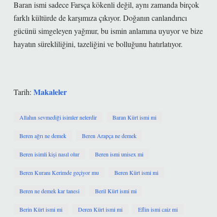
Baran ismi sadece Farsça kökenli değil, aynı zamanda birçok
farklı kültürde de karşımıza çıkıyor. Doğanın canlandırıcı
gücünü simgeleyen yağmur, bu ismin anlamına uyuyor ve bize
hayatın sürekliliğini, tazeliğini ve bolluğunu hatırlatıyor.
Makaleler
Tarih:
Allahın sevmediği isimler nelerdir
Baran Kürt ismi mi
Beren ağrı ne demek
Beren Arapça ne demek
Beren isimli kişi nasıl olur
Beren ismi unisex mi
Beren Kuranı Kerimde geçiyor mu
Beren Kürt ismi mi
Beren ne demek kar tanesi
Beril Kürt ismi mi
Berin Kürt ismi mi
Deren Kürt ismi mi
Eflin ismi caiz mi