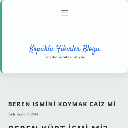
menüyü
Anasayfa
Gizlilik Politikası
Yasal Uyarı
aç
Hakkımızda
Köpüklü Fikirler Blogu
Enerji dolu önerilerle fark yarat!
BEREN ISMINI KOYMAK CAIZ MI
Tarih: Aralık 16, 2024