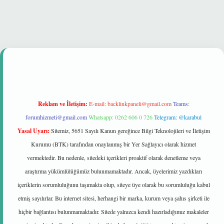
et güvenilir mi
Reklam ve İletişim:
E-mail:
backlinkpaneli@gmail.com
Teams:
forumhizmeti@gmail.com
Whatsapp: 0262 606 0 726
Telegram: @karabul
Yasal Uyarı:
Sitemiz, 5651 Sayılı Kanun gereğince Bilgi Teknolojileri ve İletişim
Kurumu (BTK) tarafından onaylanmış bir Yer Sağlayıcı olarak hizmet
vermektedir. Bu nedenle, sitedeki içerikleri proaktif olarak denetleme veya
araştırma yükümlülüğümüz bulunmamaktadır. Ancak, üyelerimiz yazdıkları
içeriklerin sorumluluğunu taşımakta olup, siteye üye olarak bu sorumluluğu kabul
etmiş sayılırlar. Bu internet sitesi, herhangi bir marka, kurum veya şahıs şirketi ile
hiçbir bağlantısı bulunmamaktadır. Sitede yalnızca kendi hazırladığımız makaleler