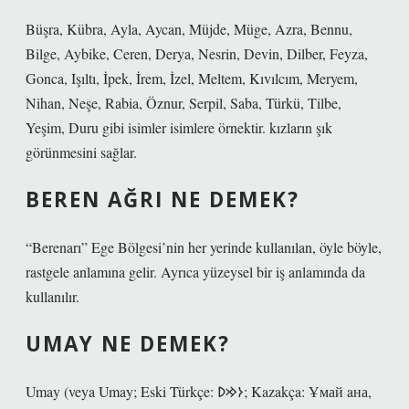
Büşra, Kübra, Ayla, Aycan, Müjde, Müge, Azra, Bennu,
Bilge, Aybike, Ceren, Derya, Nesrin, Devin, Dilber, Feyza,
Gonca, Işıltı, İpek, İrem, İzel, Meltem, Kıvılcım, Meryem,
Nihan, Neşe, Rabia, Öznur, Serpil, Saba, Türkü, Tilbe,
Yeşim, Duru gibi isimler isimlere örnektir. kızların şık
görünmesini sağlar.
BEREN AĞRI NE DEMEK?
“Berenarı” Ege Bölgesi’nin her yerinde kullanılan, öyle böyle,
rastgele anlamına gelir. Ayrıca yüzeysel bir iş anlamında da
kullanılır.
UMAY NE DEMEK?
Umay (veya Umay; Eski Türkçe: 𐰆𐰢𐰖; Kazakça: Ұмай aна,